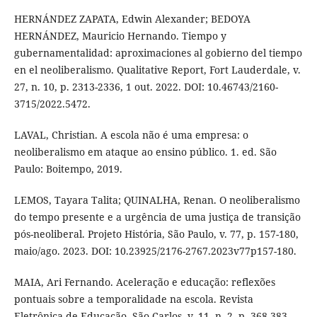
HERNÁNDEZ ZAPATA, Edwin Alexander; BEDOYA
HERNÁNDEZ, Mauricio Hernando. Tiempo y
gubernamentalidad: aproximaciones al gobierno del tiempo
en el neoliberalismo. Qualitative Report, Fort Lauderdale, v.
27, n. 10, p. 2313-2336, 1 out. 2022. DOI: 10.46743/2160-
3715/2022.5472.
LAVAL, Christian. A escola não é uma empresa: o
neoliberalismo em ataque ao ensino público. 1. ed. São
Paulo: Boitempo, 2019.
LEMOS, Tayara Talita; QUINALHA, Renan. O neoliberalismo
do tempo presente e a urgência de uma justiça de transição
pós-neoliberal. Projeto História, São Paulo, v. 77, p. 157-180,
maio/ago. 2023. DOI: 10.23925/2176-2767.2023v77p157-180.
MAIA, Ari Fernando. Aceleração e educação: reflexões
pontuais sobre a temporalidade na escola. Revista
Eletrônica de Educação, São Carlos, v. 11, n. 2, p. 368-383,