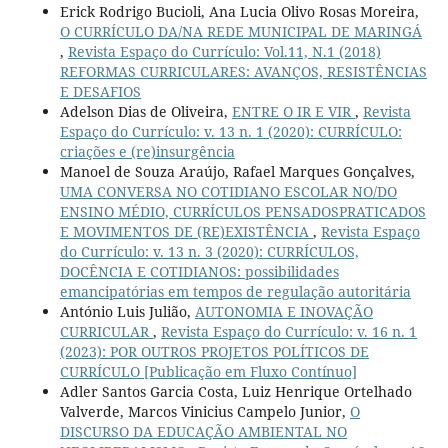
Erick Rodrigo Bucioli, Ana Lucia Olivo Rosas Moreira,
O CURRÍCULO DA/NA REDE MUNICIPAL DE MARINGÁ
,
Revista Espaço do Currículo: Vol.11, N.1 (2018)
REFORMAS CURRICULARES: AVANÇOS, RESISTÊNCIAS
E DESAFIOS
Adelson Dias de Oliveira,
ENTRE O IR E VIR
,
Revista
Espaço do Currículo: v. 13 n. 1 (2020): CURRÍCULO:
criações e (re)insurgência
Manoel de Souza Araújo, Rafael Marques Gonçalves,
UMA CONVERSA NO COTIDIANO ESCOLAR NO/DO
ENSINO MÉDIO, CURRÍCULOS PENSADOSPRATICADOS
E MOVIMENTOS DE (RE)EXISTÊNCIA
,
Revista Espaço
do Currículo: v. 13 n. 3 (2020): CURRÍCULOS,
DOCÊNCIA E COTIDIANOS: possibilidades
emancipatórias em tempos de regulação autoritária
António Luis Julião,
AUTONOMIA E INOVAÇÃO
CURRICULAR
,
Revista Espaço do Currículo: v. 16 n. 1
(2023): POR OUTROS PROJETOS POLÍTICOS DE
CURRÍCULO [Publicação em Fluxo Contínuo]
Adler Santos Garcia Costa, Luiz Henrique Ortelhado
Valverde, Marcos Vinicius Campelo Junior,
O
DISCURSO DA EDUCAÇÃO AMBIENTAL NO