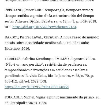
CRISTIANO, Javier Luis. Tiempo-regla, tiempo-recurso y
tiempo-sentido: aspectos de la estructuración del tiempo
social. Athenea Digital, Bellaterra, v. 18, n. 3, p. 1-19, 2018.
DOI:
https://doi.org/10.5565/rev/athenea.2134
.
DARDOT, Pierre; LAVAL, Christian. A nova razão do mundo:
ensaio sobre a sociedade neoliberal. 1. ed. São Paulo:
Boitempo, 2016.
FERREIRA, Sabrina Mendonça; EMILIÃO, Soymara Vieira.
“Não é um ano perdido”: resistência de professoras,
temporalidades e invenções em cotidianos escolares
pandêmicos. Revista Teias, Rio de Janeiro, v. 23, n. 70, p.
403-412, jul./set. 2022. DOI:
https://doi.org/10.12957/teias.2022.60458
.
FOUCAULT, Michel. Vigiar e punir: nascimento da prisão. 20.
ed. Petrópolis: Vozes, 1999.