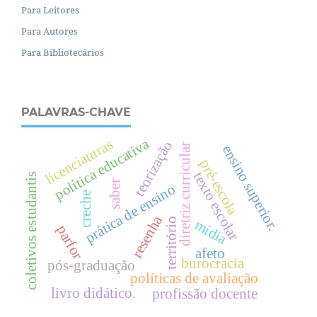
Para Leitores
Para Autores
Para Bibliotecários
PALAVRAS-CHAVE
política educativa
licenciaturas
teorização
diretriz curricular
e
n
s
i
n
o
u
p
e
r
i
o
r
pré-escola
texto escolar
coletivos estudantis
saber
s
.
prática de ensino
creche
resenha
território
mídia
parfor
afeto
burocracia
pós-graduação
políticas de avaliação
livro didático.
profissão docente