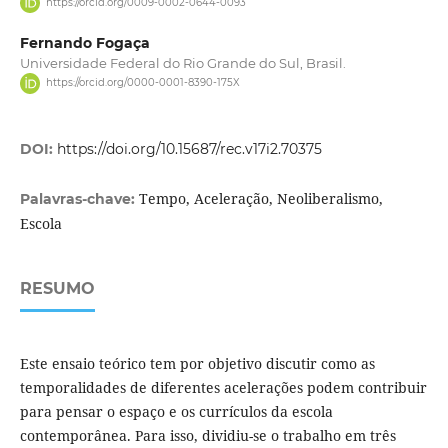
https://orcid.org/0009-0002-0644-0093
Fernando Fogaça
Universidade Federal do Rio Grande do Sul, Brasil.
https://orcid.org/0000-0001-8390-175X
DOI:
https://doi.org/10.15687/rec.v17i2.70375
Tempo, Aceleração, Neoliberalismo,
Palavras-chave:
Escola
RESUMO
Este ensaio teórico tem por objetivo discutir como as
temporalidades de diferentes acelerações podem contribuir
para pensar o espaço e os currículos da escola
contemporânea. Para isso, dividiu-se o trabalho em três