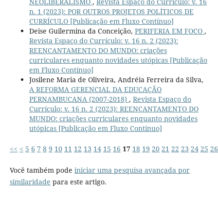
NEOLIBERALISMO
,
Revista Espaço do Currículo: v. 16
n. 1 (2023): POR OUTROS PROJETOS POLÍTICOS DE
CURRÍCULO [Publicação em Fluxo Contínuo]
Deise Guilermina da Conceição,
PERIFERIA EM FOCO
,
Revista Espaço do Currículo: v. 16 n. 2 (2023):
REENCANTAMENTO DO MUNDO: criações
curriculares enquanto novidades utópicas [Publicação
em Fluxo Contínuo]
Josilene Maria de Oliveira, Andréia Ferreira da Silva,
A REFORMA GERENCIAL DA EDUCAÇÃO
PERNAMBUCANA (2007-2018)
,
Revista Espaço do
Currículo: v. 16 n. 2 (2023): REENCANTAMENTO DO
MUNDO: criações curriculares enquanto novidades
utópicas [Publicação em Fluxo Contínuo]
<<
<
5
6
7
8
9
10
11
12
13
14
15
16
17
18
19
20
21
22
23
24
25
26
Você também pode
iniciar uma pesquisa avançada por
similaridade
para este artigo.