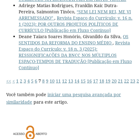
Adriege Matias Rodrigues, Franklin Kaic Dutra-
Pereira, Saimonton Tinôco,
“SEM LEI NEM REI, ME VI
ARREMESSADO”
,
Revista Espaço do Currículo: v. 16 n.
1 (2023): POR OUTROS PROJETOS POLÍTICOS DE
CURRÍCULO [Publicação em Fluxo Contínuo]
Deane Taiara Soares Honório, Givanildo da Silva,
OS
SENTIDOS DA REFORMA DO ENSINO MÉDIO
,
Revista
Espaço do Currículo: v. 18 n. 3 (2025):
RESSIGNIFICAÇÕES DA BNCC NOS MÚLTIPLOS
ESPAÇO-TEMPOS DE TRADUÇÃO [Publicação em Fluxo
Contínuo]
<<
<
1
2
3
4
5
6
7
8
9
10
11
12
13
14
15
16
17
18
19
20
21
22
23
2
Você também pode
iniciar uma pesquisa avançada por
similaridade
para este artigo.