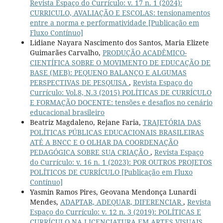
Revista Espaço do Currículo: v. 17 n. 1 (2024):
CURRICULO, AVALIAÇÃO E ESCOLAS: tensionamentos
entre a norma e performatividade [Publicação em
Fluxo Contínuo]
Lidiane Nayara Nascimento dos Santos, Maria Elizete
Guimarães Carvalho,
PRODUÇÃO ACADÊMICO-
CIENTÍFICA SOBRE O MOVIMENTO DE EDUCAÇÃO DE
BASE (MEB): PEQUENO BALANÇO E ALGUMAS
PERSPECTIVAS DE PESQUISA
,
Revista Espaço do
Currículo: Vol.8, N.3 (2015) POLÍTICAS DE CURRÍCULO
E FORMAÇÃO DOCENTE: tensões e desafios no cenário
educacional brasileiro
Beatriz Magdaleno, Rejane Faria,
TRAJETÓRIA DAS
POLÍTICAS PÚBLICAS EDUCACIONAIS BRASILEIRAS
ATÉ A BNCC E O OLHAR DA COORDENAÇÃO
PEDAGÓGICA SOBRE SUA CRIAÇÃO
,
Revista Espaço
do Currículo: v. 16 n. 1 (2023): POR OUTROS PROJETOS
POLÍTICOS DE CURRÍCULO [Publicação em Fluxo
Contínuo]
Yasmin Ramos Pires, Geovana Mendonça Lunardi
Mendes,
ADAPTAR, ADEQUAR, DIFERENCIAR
,
Revista
Espaço do Currículo: v. 12 n. 3 (2019): POLÍTICAS E
CURRÍCULO NA LICENCIATURA EM ARTES VISUAIS