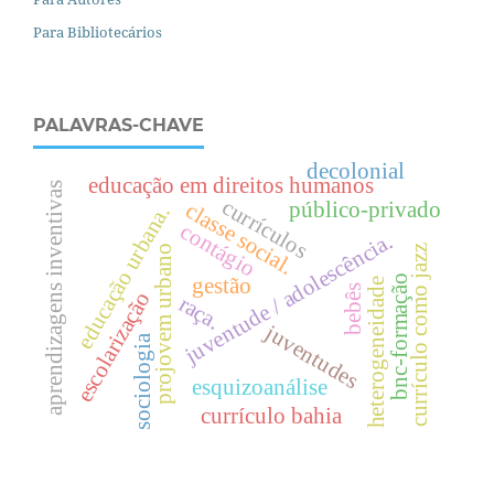
Para Bibliotecários
PALAVRAS-CHAVE
decolonial
educação em direitos humanos
aprendizagens inventivas
currículos
público-privado
c
l
a
s
s
e
o
c
i
a
l
.
contágio
s
.
juventude / adolescência.
projovem urbano
currículo como jazz
e
d
u
c
a
ç
ã
o
u
r
b
a
n
a
bnc-formação
gestão
heterogeneidade
bebês
escolarização
raça.
juventudes
sociologia
esquizoanálise
currículo bahia