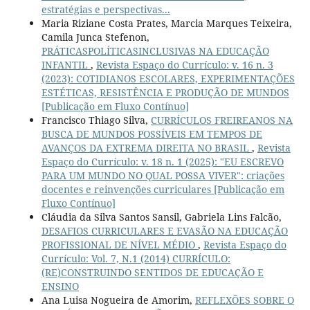
estratégias e perspectivas...
Maria Riziane Costa Prates, Marcia Marques Teixeira,
Camila Junca Stefenon,
PRÁTICASPOLÍTICASINCLUSIVAS NA EDUCAÇÃO
INFANTIL
,
Revista Espaço do Currículo: v. 16 n. 3
(2023): COTIDIANOS ESCOLARES, EXPERIMENTAÇÕES
ESTÉTICAS, RESISTÊNCIA E PRODUÇÃO DE MUNDOS
[Publicação em Fluxo Contínuo]
Francisco Thiago Silva,
CURRÍCULOS FREIREANOS NA
BUSCA DE MUNDOS POSSÍVEIS EM TEMPOS DE
AVANÇOS DA EXTREMA DIREITA NO BRASIL
,
Revista
Espaço do Currículo: v. 18 n. 1 (2025): "EU ESCREVO
PARA UM MUNDO NO QUAL POSSA VIVER": criações
docentes e reinvenções curriculares [Publicação em
Fluxo Contínuo]
Cláudia da Silva Santos Sansil, Gabriela Lins Falcão,
DESAFIOS CURRICULARES E EVASÃO NA EDUCAÇÃO
PROFISSIONAL DE NÍVEL MÉDIO
,
Revista Espaço do
Currículo: Vol. 7, N.1 (2014) CURRÍCULO:
(RE)CONSTRUINDO SENTIDOS DE EDUCAÇÃO E
ENSINO
Ana Luisa Nogueira de Amorim,
REFLEXÕES SOBRE O