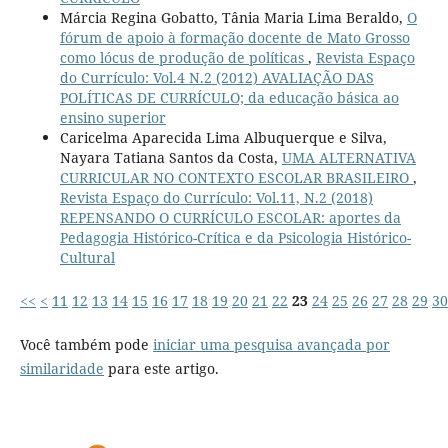
Márcia Regina Gobatto, Tânia Maria Lima Beraldo,
O
fórum de apoio à formação docente de Mato Grosso
como lócus de produção de políticas
,
Revista Espaço
do Currículo: Vol.4 N.2 (2012) AVALIAÇÃO DAS
POLÍTICAS DE CURRÍCULO; da educação básica ao
ensino superior
Caricelma Aparecida Lima Albuquerque e Silva,
Nayara Tatiana Santos da Costa,
UMA ALTERNATIVA
CURRICULAR NO CONTEXTO ESCOLAR BRASILEIRO
,
Revista Espaço do Currículo: Vol.11, N.2 (2018)
REPENSANDO O CURRÍCULO ESCOLAR: aportes da
Pedagogia Histórico-Crítica e da Psicologia Histórico-
Cultural
<<
<
11
12
13
14
15
16
17
18
19
20
21
22
23
24
25
26
27
28
29
30
Você também pode
iniciar uma pesquisa avançada por
similaridade
para este artigo.