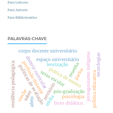
Para Leitores
Para Autores
Para Bibliotecários
PALAVRAS-CHAVE
corpo docente universitário
protagonismo indígena
tecnologias
diretriz curricular
espaço universitário
profissão docente
residência pedagógica
resenha
teorização
políticas de avaliação
prática de ensino
parfor
texto escolar
política educativa
território
creche
pós-graduação
saber
psicologia
mídia
afeto
livro didático.