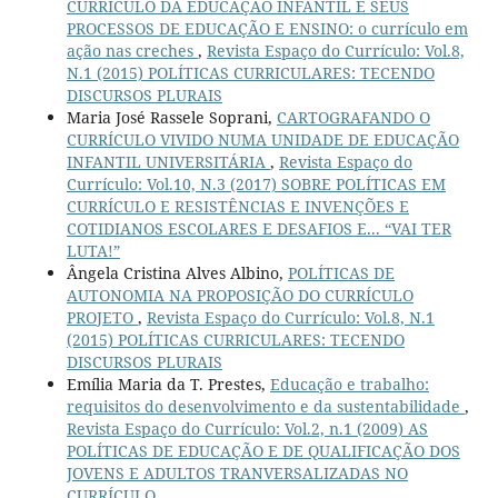
CURRÍCULO DA EDUCAÇÃO INFANTIL E SEUS
PROCESSOS DE EDUCAÇÃO E ENSINO: o currículo em
ação nas creches
,
Revista Espaço do Currículo: Vol.8,
N.1 (2015) POLÍTICAS CURRICULARES: TECENDO
DISCURSOS PLURAIS
Maria José Rassele Soprani,
CARTOGRAFANDO O
CURRÍCULO VIVIDO NUMA UNIDADE DE EDUCAÇÃO
INFANTIL UNIVERSITÁRIA
,
Revista Espaço do
Currículo: Vol.10, N.3 (2017) SOBRE POLÍTICAS EM
CURRÍCULO E RESISTÊNCIAS E INVENÇÕES E
COTIDIANOS ESCOLARES E DESAFIOS E... “VAI TER
LUTA!”
Ângela Cristina Alves Albino,
POLÍTICAS DE
AUTONOMIA NA PROPOSIÇÃO DO CURRÍCULO
PROJETO
,
Revista Espaço do Currículo: Vol.8, N.1
(2015) POLÍTICAS CURRICULARES: TECENDO
DISCURSOS PLURAIS
Emília Maria da T. Prestes,
Educação e trabalho:
requisitos do desenvolvimento e da sustentabilidade
,
Revista Espaço do Currículo: Vol.2, n.1 (2009) AS
POLÍTICAS DE EDUCAÇÃO E DE QUALIFICAÇÃO DOS
JOVENS E ADULTOS TRANVERSALIZADAS NO
CURRÍCULO