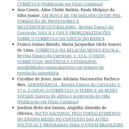
CURRÍCULO [Publicação em Fluxo Contínuo]
Ana Canen, Aline Cleide Batista, Paulo Melgaço da
Silva Junior,
EM BUSCA DE UM DIÁLOGO ENTRE PNE,
FORMAÇÃO DE PROFESSORES E
MULTI/INTERCULTURALISMO
,
Revista Espaço do
Currículo: Vol.6 N.1 (2013) PROBLEMATIZAÇÕES
SOBRE O CURRÍCULO DA EDUCAÇÃO BÁSICA
Franco Gomes Biondo, Maria Jacqueline Girão Soares
de Lima,
CURRÍCULO NA RELAÇÃO MUSEU-ESCOLA
,
Revista Espaço do Currículo: v. 13 n. 3 (2020):
CURRÍCULOS, DOCÊNCIA E COTIDIANOS:
possibilidades emancipatórias em tempos de
regulação autoritária
Caroline de Jesus, Jane Adriana Vasconcelos Pacheco
Rios,
AFROINFÂNCIA
,
Revista Espaço do Currículo: v.
17 n. 2 (2024): O CURRÍCULO, O TEMPO E AS REDES
SOCIAIS: lugares de afetos e aceleração da vida
[Publicação em Fluxo Contínuo]
Joedson Brito dos Santos, Angelita Almeida de
Oliveira,
PACTO NACIONAL PELO FORTALECIMENTO
DO ENSINO MÉDIO NO CONTEXTO DAS AÇÕES,
POLÍTICAS E PROGRAMAS PARA O JOVEM BRASILEIRO