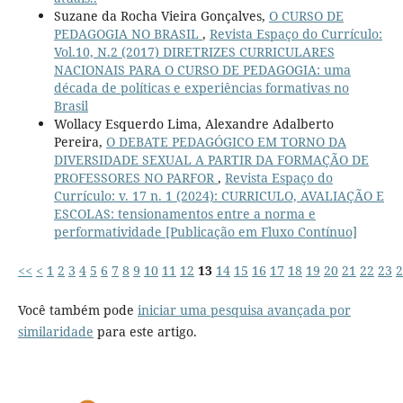
Suzane da Rocha Vieira Gonçalves,
O CURSO DE
PEDAGOGIA NO BRASIL
,
Revista Espaço do Currículo:
Vol.10, N.2 (2017) DIRETRIZES CURRICULARES
NACIONAIS PARA O CURSO DE PEDAGOGIA: uma
década de políticas e experiências formativas no
Brasil
Wollacy Esquerdo Lima, Alexandre Adalberto
Pereira,
O DEBATE PEDAGÓGICO EM TORNO DA
DIVERSIDADE SEXUAL A PARTIR DA FORMAÇÃO DE
PROFESSORES NO PARFOR
,
Revista Espaço do
Currículo: v. 17 n. 1 (2024): CURRICULO, AVALIAÇÃO E
ESCOLAS: tensionamentos entre a norma e
performatividade [Publicação em Fluxo Contínuo]
<<
<
1
2
3
4
5
6
7
8
9
10
11
12
13
14
15
16
17
18
19
20
21
22
23
2
Você também pode
iniciar uma pesquisa avançada por
similaridade
para este artigo.