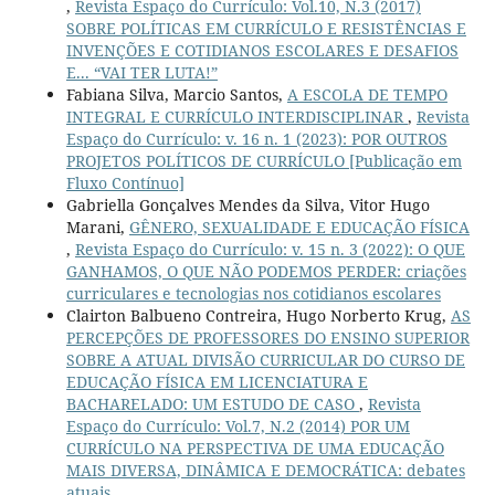
,
Revista Espaço do Currículo: Vol.10, N.3 (2017)
SOBRE POLÍTICAS EM CURRÍCULO E RESISTÊNCIAS E
INVENÇÕES E COTIDIANOS ESCOLARES E DESAFIOS
E... “VAI TER LUTA!”
Fabiana Silva, Marcio Santos,
A ESCOLA DE TEMPO
INTEGRAL E CURRÍCULO INTERDISCIPLINAR
,
Revista
Espaço do Currículo: v. 16 n. 1 (2023): POR OUTROS
PROJETOS POLÍTICOS DE CURRÍCULO [Publicação em
Fluxo Contínuo]
Gabriella Gonçalves Mendes da Silva, Vitor Hugo
Marani,
GÊNERO, SEXUALIDADE E EDUCAÇÃO FÍSICA
,
Revista Espaço do Currículo: v. 15 n. 3 (2022): O QUE
GANHAMOS, O QUE NÃO PODEMOS PERDER: criações
curriculares e tecnologias nos cotidianos escolares
Clairton Balbueno Contreira, Hugo Norberto Krug,
AS
PERCEPÇÕES DE PROFESSORES DO ENSINO SUPERIOR
SOBRE A ATUAL DIVISÃO CURRICULAR DO CURSO DE
EDUCAÇÃO FÍSICA EM LICENCIATURA E
BACHARELADO: UM ESTUDO DE CASO
,
Revista
Espaço do Currículo: Vol.7, N.2 (2014) POR UM
CURRÍCULO NA PERSPECTIVA DE UMA EDUCAÇÃO
MAIS DIVERSA, DINÂMICA E DEMOCRÁTICA: debates
atuais..