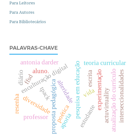
Para Leitores
Para Autores
Para Bibliotecários
PALAVRAS-CHAVE
antonia darder
teoria curricular
pesquisa em educação
enculturação digital
aluno.
atualização do currículo
experimentação
interseccionalidades
escrita
diário
ffsd
alteridade
proposta pedagógica
tpack
vida
actuvirtuality
resenha
diversidade
poética
estudante
aporia
professor