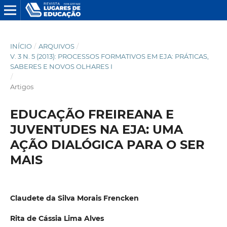
INÍCIO
/
ARQUIVOS
/
V. 3 N. 5 (2013): PROCESSOS FORMATIVOS EM EJA: PRÁTICAS,
SABERES E NOVOS OLHARES I
/
Artigos
EDUCAÇÃO FREIREANA E
JUVENTUDES NA EJA: UMA
AÇÃO DIALÓGICA PARA O SER
MAIS
Claudete da Silva Morais Frencken
Rita de Cássia Lima Alves