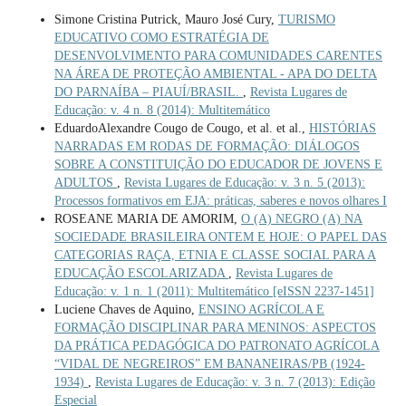
Simone Cristina Putrick, Mauro José Cury,
TURISMO
EDUCATIVO COMO ESTRATÉGIA DE
DESENVOLVIMENTO PARA COMUNIDADES CARENTES
NA ÁREA DE PROTEÇÃO AMBIENTAL - APA DO DELTA
DO PARNAÍBA – PIAUÍ/BRASIL.
,
Revista Lugares de
Educação: v. 4 n. 8 (2014): Multitemático
EduardoAlexandre Cougo de Cougo, et al. et al.,
HISTÓRIAS
NARRADAS EM RODAS DE FORMAÇÃO: DIÁLOGOS
SOBRE A CONSTITUIÇÃO DO EDUCADOR DE JOVENS E
ADULTOS
,
Revista Lugares de Educação: v. 3 n. 5 (2013):
Processos formativos em EJA: práticas, saberes e novos olhares I
ROSEANE MARIA DE AMORIM,
O (A) NEGRO (A) NA
SOCIEDADE BRASILEIRA ONTEM E HOJE: O PAPEL DAS
CATEGORIAS RAÇA, ETNIA E CLASSE SOCIAL PARA A
EDUCAÇÃO ESCOLARIZADA
,
Revista Lugares de
Educação: v. 1 n. 1 (2011): Multitemático [eISSN 2237-1451]
Luciene Chaves de Aquino,
ENSINO AGRÍCOLA E
FORMAÇÃO DISCIPLINAR PARA MENINOS: ASPECTOS
DA PRÁTICA PEDAGÓGICA DO PATRONATO AGRÍCOLA
“VIDAL DE NEGREIROS” EM BANANEIRAS/PB (1924-
1934)
,
Revista Lugares de Educação: v. 3 n. 7 (2013): Edição
Especial