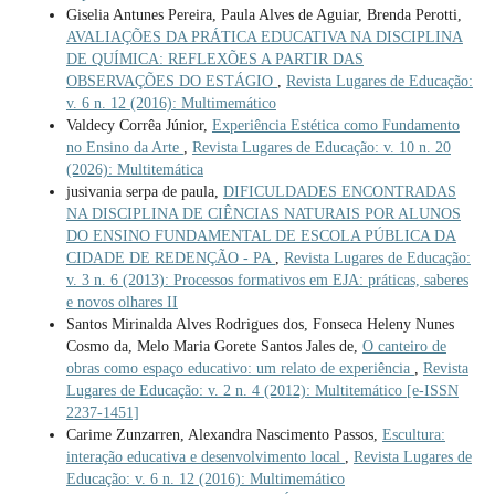
Giselia Antunes Pereira, Paula Alves de Aguiar, Brenda Perotti,
AVALIAÇÕES DA PRÁTICA EDUCATIVA NA DISCIPLINA
DE QUÍMICA: REFLEXÕES A PARTIR DAS
OBSERVAÇÕES DO ESTÁGIO
,
Revista Lugares de Educação:
v. 6 n. 12 (2016): Multimemático
Valdecy Corrêa Júnior,
Experiência Estética como Fundamento
no Ensino da Arte
,
Revista Lugares de Educação: v. 10 n. 20
(2026): Multitemática
jusivania serpa de paula,
DIFICULDADES ENCONTRADAS
NA DISCIPLINA DE CIÊNCIAS NATURAIS POR ALUNOS
DO ENSINO FUNDAMENTAL DE ESCOLA PÚBLICA DA
CIDADE DE REDENÇÃO - PA
,
Revista Lugares de Educação:
v. 3 n. 6 (2013): Processos formativos em EJA: práticas, saberes
e novos olhares II
Santos Mirinalda Alves Rodrigues dos, Fonseca Heleny Nunes
Cosmo da, Melo Maria Gorete Santos Jales de,
O canteiro de
obras como espaço educativo: um relato de experiência
,
Revista
Lugares de Educação: v. 2 n. 4 (2012): Multitemático [e-ISSN
2237-1451]
Carime Zunzarren, Alexandra Nascimento Passos,
Escultura:
interação educativa e desenvolvimento local
,
Revista Lugares de
Educação: v. 6 n. 12 (2016): Multimemático