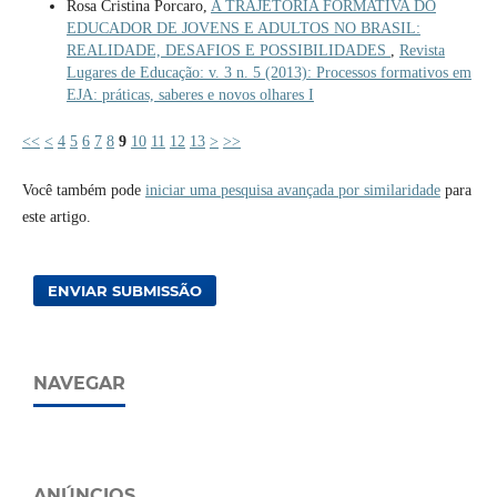
Rosa Cristina Porcaro,
A TRAJETÓRIA FORMATIVA DO
EDUCADOR DE JOVENS E ADULTOS NO BRASIL:
REALIDADE, DESAFIOS E POSSIBILIDADES
,
Revista
Lugares de Educação: v. 3 n. 5 (2013): Processos formativos em
EJA: práticas, saberes e novos olhares I
<<
<
4
5
6
7
8
9
10
11
12
13
>
>>
Você também pode
iniciar uma pesquisa avançada por similaridade
para
este artigo.
ENVIAR SUBMISSÃO
NAVEGAR
ANÚNCIOS