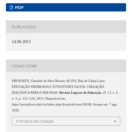
PDF
PUBLICADO
14.06.2013
COMO CITAR
FRENCKEN, Claudete da Silva Morais; ALVES, Rita de Cássia Lima.
EDUCAÇÃO FREIREANA E JUVENTUDES NA EJA: UMA AÇÃO
DIALÓGICA PARA O SER MAIS.
Revista Lugares de Educação
,
[S. l.]
, v. 3,
n. 5, p. 111–124, 2013. Disponível em:
https://periodicos.ufpb.br/index.php/rle/article/view/16168. Acesso em: 7 ago.
2026.
Fomatos de Citação