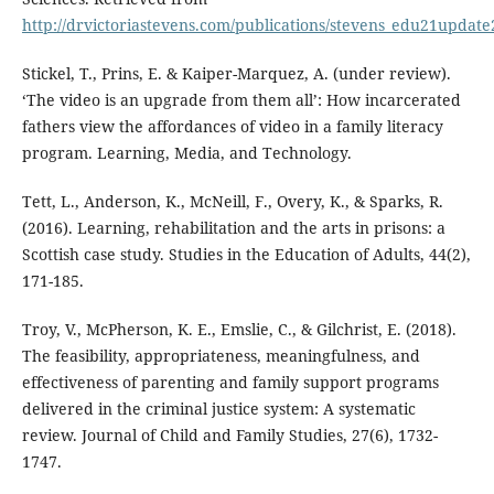
http://drvictoriastevens.com/publications/stevens_edu21update
Stickel, T., Prins, E. & Kaiper-Marquez, A. (under review).
‘The video is an upgrade from them all’: How incarcerated
fathers view the affordances of video in a family literacy
program. Learning, Media, and Technology.
Tett, L., Anderson, K., McNeill, F., Overy, K., & Sparks, R.
(2016). Learning, rehabilitation and the arts in prisons: a
Scottish case study. Studies in the Education of Adults, 44(2),
171-185.
Troy, V., McPherson, K. E., Emslie, C., & Gilchrist, E. (2018).
The feasibility, appropriateness, meaningfulness, and
effectiveness of parenting and family support programs
delivered in the criminal justice system: A systematic
review. Journal of Child and Family Studies, 27(6), 1732-
1747.