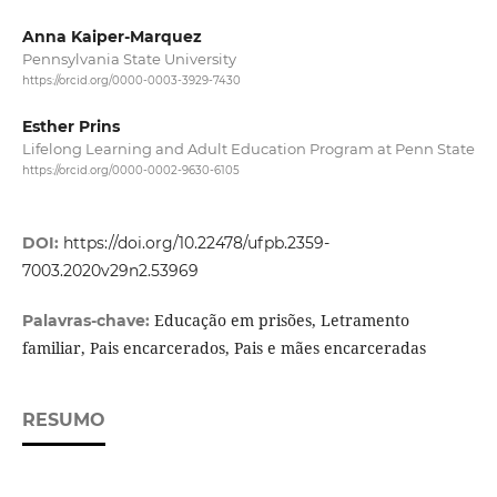
Anna Kaiper-Marquez
Pennsylvania State University
https://orcid.org/0000-0003-3929-7430
Esther Prins
Lifelong Learning and Adult Education Program at Penn State
https://orcid.org/0000-0002-9630-6105
DOI:
https://doi.org/10.22478/ufpb.2359-
7003.2020v29n2.53969
Educação em prisões, Letramento
Palavras-chave:
familiar, Pais encarcerados, Pais e mães encarceradas
RESUMO