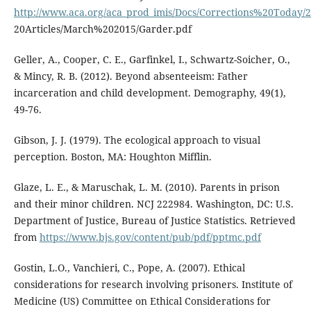
http://www.aca.org/aca_prod_imis/Docs/Corrections%20Today
20Articles/March%202015/Garder.pdf
Geller, A., Cooper, C. E., Garfinkel, I., Schwartz-Soicher, O.,
& Mincy, R. B. (2012). Beyond absenteeism: Father
incarceration and child development. Demography, 49(1),
49-76.
Gibson, J. J. (1979). The ecological approach to visual
perception. Boston, MA: Houghton Mifflin.
Glaze, L. E., & Maruschak, L. M. (2010). Parents in prison
and their minor children. NCJ 222984. Washington, DC: U.S.
Department of Justice, Bureau of Justice Statistics. Retrieved
from
https://www.bjs.gov/content/pub/pdf/pptmc.pdf
Gostin, L.O., Vanchieri, C., Pope, A. (2007). Ethical
considerations for research involving prisoners. Institute of
Medicine (US) Committee on Ethical Considerations for