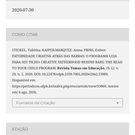
2020-07-30
COMO CITAR
STICKEL, Tabitha; KAIPER-MARQUEZ, Anna; PRINS, Esther.
PATERNIDADE CRIATIVA ATRÁS DAS BARRAS: O PROGRAMA LEIA
PARA SEU FILHO: CREATIVE FATHERHOOD BEHIND BARS: THE READ
TO YOUR CHILD PROGRAM.
Revista Temas em Educação
,
[S. l.]
, v.
29, n. 2, 2020. DOI: 10.22478/ufpb.2359-7003.2020v29n2.53969.
Disponível em:
https://periodicos.ufpb.br/index.php/rteo/article/view/53969. Acesso
em: 6 ago. 2026.
Fomatos de Citação
EDIÇÃO