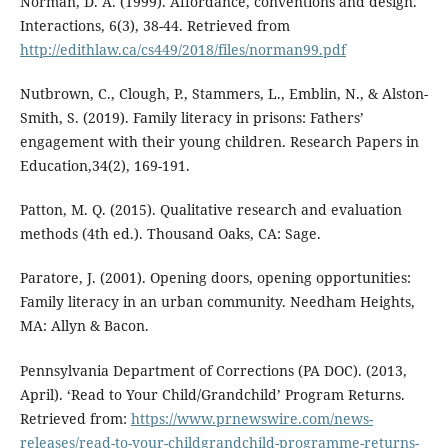
Norman, D. A. (1999). Affordance, conventions and design.
Interactions, 6(3), 38-44. Retrieved from
http://edithlaw.ca/cs449/2018/files/norman99.pdf
Nutbrown, C., Clough, P., Stammers, L., Emblin, N., & Alston-
Smith, S. (2019). Family literacy in prisons: Fathers’
engagement with their young children. Research Papers in
Education,34(2), 169-191.
Patton, M. Q. (2015). Qualitative research and evaluation
methods (4th ed.). Thousand Oaks, CA: Sage.
Paratore, J. (2001). Opening doors, opening opportunities:
Family literacy in an urban community. Needham Heights,
MA: Allyn & Bacon.
Pennsylvania Department of Corrections (PA DOC). (2013,
April). ‘Read to Your Child/Grandchild’ Program Returns.
Retrieved from:
https://www.prnewswire.com/news-
releases/read-to-your-childgrandchild-programme-returns-