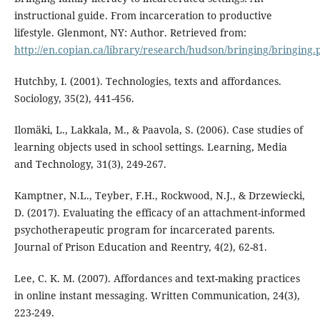
instructional guide. From incarceration to productive
lifestyle. Glenmont, NY: Author. Retrieved from:
http://en.copian.ca/library/research/hudson/bringing/bringing.
Hutchby, I. (2001). Technologies, texts and affordances.
Sociology, 35(2), 441-456.
Ilomäki, L., Lakkala, M., & Paavola, S. (2006). Case studies of
learning objects used in school settings. Learning, Media
and Technology, 31(3), 249-267.
Kamptner, N.L., Teyber, F.H., Rockwood, N.J., & Drzewiecki,
D. (2017). Evaluating the efficacy of an attachment-informed
psychotherapeutic program for incarcerated parents.
Journal of Prison Education and Reentry, 4(2), 62-81.
Lee, C. K. M. (2007). Affordances and text-making practices
in online instant messaging. Written Communication, 24(3),
223-249.