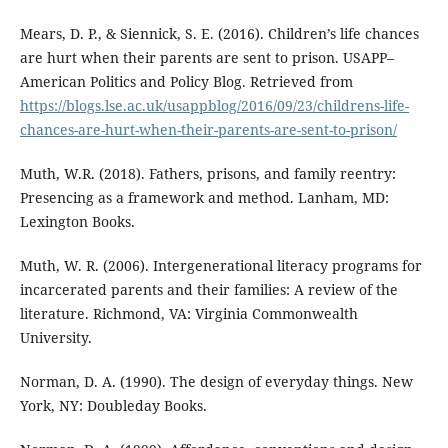
Mears, D. P., & Siennick, S. E. (2016). Children’s life chances
are hurt when their parents are sent to prison. USAPP–
American Politics and Policy Blog. Retrieved from
https://blogs.lse.ac.uk/usappblog/2016/09/23/childrens-life-
chances-are-hurt-when-their-parents-are-sent-to-prison/
Muth, W.R. (2018). Fathers, prisons, and family reentry:
Presencing as a framework and method. Lanham, MD:
Lexington Books.
Muth, W. R. (2006). Intergenerational literacy programs for
incarcerated parents and their families: A review of the
literature. Richmond, VA: Virginia Commonwealth
University.
Norman, D. A. (1990). The design of everyday things. New
York, NY: Doubleday Books.