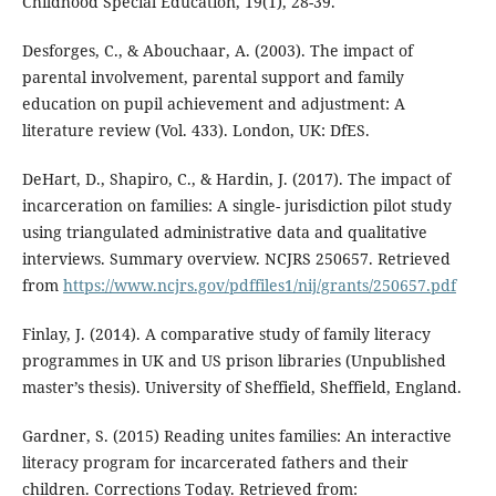
Childhood Special Education, 19(1), 28-39.
Desforges, C., & Abouchaar, A. (2003). The impact of
parental involvement, parental support and family
education on pupil achievement and adjustment: A
literature review (Vol. 433). London, UK: DfES.
DeHart, D., Shapiro, C., & Hardin, J. (2017). The impact of
incarceration on families: A single- jurisdiction pilot study
using triangulated administrative data and qualitative
interviews. Summary overview. NCJRS 250657. Retrieved
from
https://www.ncjrs.gov/pdffiles1/nij/grants/250657.pdf
Finlay, J. (2014). A comparative study of family literacy
programmes in UK and US prison libraries (Unpublished
master’s thesis). University of Sheffield, Sheffield, England.
Gardner, S. (2015) Reading unites families: An interactive
literacy program for incarcerated fathers and their
children. Corrections Today. Retrieved from: