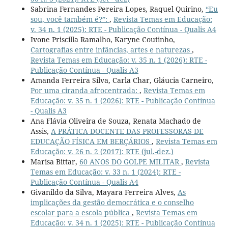
Sabrina Fernandes Pereira Lopes, Raquel Quirino,
“Eu
sou, você também é?”:
,
Revista Temas em Educação:
v. 34 n. 1 (2025): RTE - Publicação Contínua - Qualis A4
Ivone Priscilla Ramalho, Karyne Coutinho,
Cartografias entre infâncias, artes e naturezas
,
Revista Temas em Educação: v. 35 n. 1 (2026): RTE -
Publicação Contínua - Qualis A3
Amanda Ferreira Silva, Carla Char, Gláucia Carneiro,
Por uma ciranda afrocentrada:
,
Revista Temas em
Educação: v. 35 n. 1 (2026): RTE - Publicação Contínua
- Qualis A3
Ana Flávia Oliveira de Souza, Renata Machado de
Assis,
A PRÁTICA DOCENTE DAS PROFESSORAS DE
EDUCAÇÃO FÍSICA EM BERÇÁRIOS
,
Revista Temas em
Educação: v. 26 n. 2 (2017): RTE (jul.-dez.)
Marisa Bittar,
60 ANOS DO GOLPE MILITAR
,
Revista
Temas em Educação: v. 33 n. 1 (2024): RTE -
Publicação Contínua - Qualis A4
Givanildo da Silva, Mayara Ferreira Alves,
As
implicações da gestão democrática e o conselho
escolar para a escola pública
,
Revista Temas em
Educação: v. 34 n. 1 (2025): RTE - Publicação Contínua