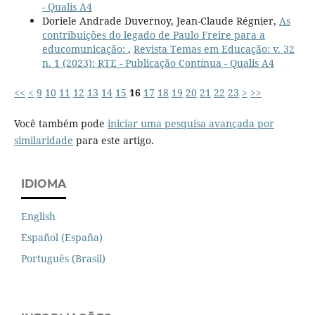
- Qualis A4
Doriele Andrade Duvernoy, Jean-Claude Régnier,
As
contribuições do legado de Paulo Freire para a
educomunicação:
,
Revista Temas em Educação: v. 32
n. 1 (2023): RTE - Publicação Contínua - Qualis A4
<<
<
9
10
11
12
13
14
15
16
17
18
19
20
21
22
23
>
>>
Você também pode
iniciar uma pesquisa avançada por
similaridade
para este artigo.
IDIOMA
English
Español (España)
Português (Brasil)