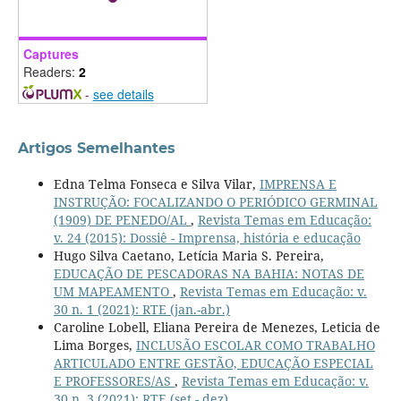
Captures
Readers:
2
-
see details
Artigos Semelhantes
Edna Telma Fonseca e Silva Vilar,
IMPRENSA E
INSTRUÇÃO: FOCALIZANDO O PERIÓDICO GERMINAL
(1909) DE PENEDO/AL
,
Revista Temas em Educação:
v. 24 (2015): Dossiê - Imprensa, história e educação
Hugo Silva Caetano, Letícia Maria S. Pereira,
EDUCAÇÃO DE PESCADORAS NA BAHIA: NOTAS DE
UM MAPEAMENTO
,
Revista Temas em Educação: v.
30 n. 1 (2021): RTE (jan.-abr.)
Caroline Lobell, Eliana Pereira de Menezes, Leticia de
Lima Borges,
INCLUSÃO ESCOLAR COMO TRABALHO
ARTICULADO ENTRE GESTÃO, EDUCAÇÃO ESPECIAL
E PROFESSORES/AS
,
Revista Temas em Educação: v.
30 n. 3 (2021): RTE (set - dez)