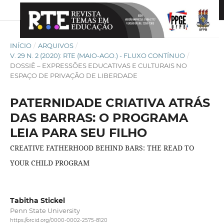
INÍCIO
/
ARQUIVOS
/
V. 29 N. 2 (2020): RTE (MAIO-AGO.) - FLUXO CONTÍNUO
/
DOSSIÊ – EXPRESSÕES EDUCATIVAS E CULTURAIS NO
ESPAÇO DE PRIVAÇÃO DE LIBERDADE
PATERNIDADE CRIATIVA ATRÁS
DAS BARRAS: O PROGRAMA
LEIA PARA SEU FILHO
CREATIVE FATHERHOOD BEHIND BARS: THE READ TO
YOUR CHILD PROGRAM
Tabitha Stickel
Penn State University
https://orcid.org/0000-0002-2575-8120