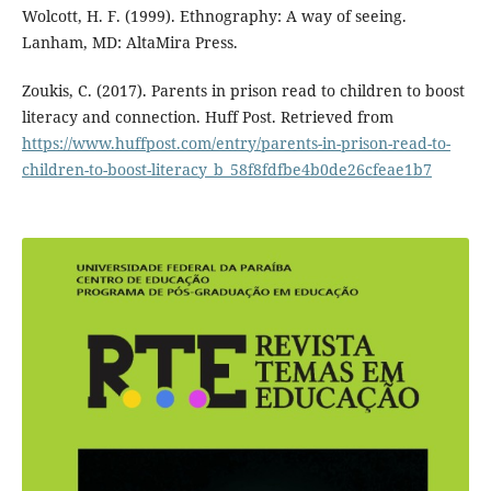
Wolcott, H. F. (1999). Ethnography: A way of seeing.
Lanham, MD: AltaMira Press.
Zoukis, C. (2017). Parents in prison read to children to boost
literacy and connection. Huff Post. Retrieved from
https://www.huffpost.com/entry/parents-in-prison-read-to-
children-to-boost-literacy_b_58f8fdfbe4b0de26cfeae1b7