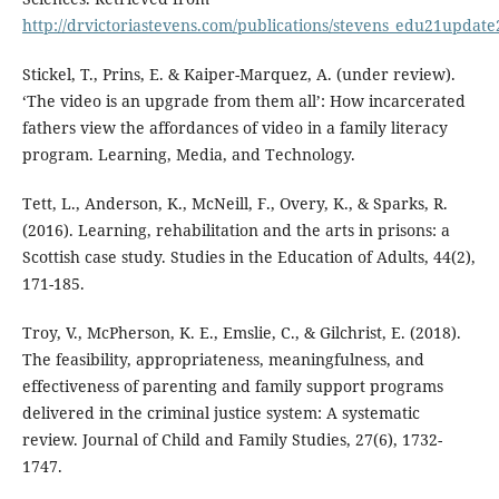
http://drvictoriastevens.com/publications/stevens_edu21update
Stickel, T., Prins, E. & Kaiper-Marquez, A. (under review).
‘The video is an upgrade from them all’: How incarcerated
fathers view the affordances of video in a family literacy
program. Learning, Media, and Technology.
Tett, L., Anderson, K., McNeill, F., Overy, K., & Sparks, R.
(2016). Learning, rehabilitation and the arts in prisons: a
Scottish case study. Studies in the Education of Adults, 44(2),
171-185.
Troy, V., McPherson, K. E., Emslie, C., & Gilchrist, E. (2018).
The feasibility, appropriateness, meaningfulness, and
effectiveness of parenting and family support programs
delivered in the criminal justice system: A systematic
review. Journal of Child and Family Studies, 27(6), 1732-
1747.