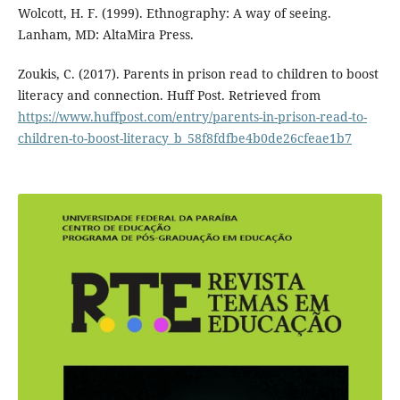
Wolcott, H. F. (1999). Ethnography: A way of seeing.
Lanham, MD: AltaMira Press.
Zoukis, C. (2017). Parents in prison read to children to boost
literacy and connection. Huff Post. Retrieved from
https://www.huffpost.com/entry/parents-in-prison-read-to-
children-to-boost-literacy_b_58f8fdfbe4b0de26cfeae1b7