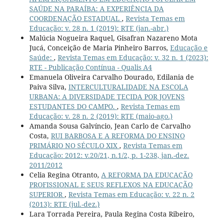
SAÚDE NA PARAÍBA: A EXPERIÊNCIA DA
COORDENAÇÃO ESTADUAL
,
Revista Temas em
Educação: v. 28 n. 1 (2019): RTE (jan.-abr.)
Malúcia Nogueira Raquel, Gisafran Nazareno Mota
Jucá, Conceição de Maria Pinheiro Barros,
Educação e
Saúde:
,
Revista Temas em Educação: v. 32 n. 1 (2023):
RTE - Publicação Contínua - Qualis A4
Emanuela Oliveira Carvalho Dourado, Edilania de
Paiva Silva,
INTERCULTURALIDADE NA ESCOLA
URBANA: A DIVERSIDADE TECIDA POR JOVENS
ESTUDANTES DO CAMPO.
,
Revista Temas em
Educação: v. 28 n. 2 (2019): RTE (maio-ago.)
Amanda Sousa Galvíncio, Jean Carlo de Carvalho
Costa,
RUI BARBOSA E A REFORMA DO ENSINO
PRIMÁRIO NO SÉCULO XIX
,
Revista Temas em
Educação: 2012: v.20/21, n.1/2, p. 1-238, jan.-dez.
2011/2012
Celia Regina Otranto,
A REFORMA DA EDUCAÇÃO
PROFISSIONAL E SEUS REFLEXOS NA EDUCAÇÃO
SUPERIOR
,
Revista Temas em Educação: v. 22 n. 2
(2013): RTE (jul.-dez.)
Lara Torrada Pereira, Paula Regina Costa Ribeiro,