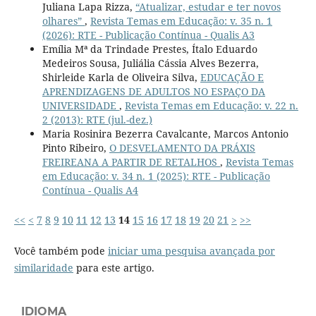
Juliana Lapa Rizza,
“Atualizar, estudar e ter novos
olhares”
,
Revista Temas em Educação: v. 35 n. 1
(2026): RTE - Publicação Contínua - Qualis A3
Emília Mª da Trindade Prestes, Ítalo Eduardo
Medeiros Sousa, Juliália Cássia Alves Bezerra,
Shirleide Karla de Oliveira Silva,
EDUCAÇÃO E
APRENDIZAGENS DE ADULTOS NO ESPAÇO DA
UNIVERSIDADE
,
Revista Temas em Educação: v. 22 n.
2 (2013): RTE (jul.-dez.)
Maria Rosinira Bezerra Cavalcante, Marcos Antonio
Pinto Ribeiro,
O DESVELAMENTO DA PRÁXIS
FREIREANA A PARTIR DE RETALHOS
,
Revista Temas
em Educação: v. 34 n. 1 (2025): RTE - Publicação
Contínua - Qualis A4
<<
<
7
8
9
10
11
12
13
14
15
16
17
18
19
20
21
>
>>
Você também pode
iniciar uma pesquisa avançada por
similaridade
para este artigo.
IDIOMA