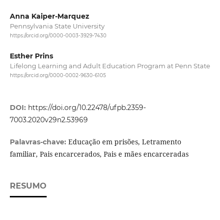
Anna Kaiper-Marquez
Pennsylvania State University
https://orcid.org/0000-0003-3929-7430
Esther Prins
Lifelong Learning and Adult Education Program at Penn State
https://orcid.org/0000-0002-9630-6105
DOI:
https://doi.org/10.22478/ufpb.2359-
7003.2020v29n2.53969
Educação em prisões, Letramento
Palavras-chave:
familiar, Pais encarcerados, Pais e mães encarceradas
RESUMO