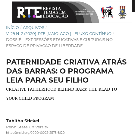
INÍCIO
/
ARQUIVOS
/
V. 29 N. 2 (2020): RTE (MAIO-AGO.) - FLUXO CONTÍNUO
/
DOSSIÊ – EXPRESSÕES EDUCATIVAS E CULTURAIS NO
ESPAÇO DE PRIVAÇÃO DE LIBERDADE
PATERNIDADE CRIATIVA ATRÁS
DAS BARRAS: O PROGRAMA
LEIA PARA SEU FILHO
CREATIVE FATHERHOOD BEHIND BARS: THE READ TO
YOUR CHILD PROGRAM
Tabitha Stickel
Penn State University
https://orcid.org/0000-0002-2575-8120