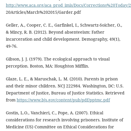
http://www.aca.org/aca_prod_imis/Docs/Corrections%20Today
20Articles/March%202015/Garder.pdf
Geller, A., Cooper, C. E., Garfinkel, I., Schwartz-Soicher, O.,
& Mincy, R. B. (2012). Beyond absenteeism: Father
incarceration and child development. Demography, 49(1),
49-76.
Gibson, J. J. (1979). The ecological approach to visual
perception. Boston, MA: Houghton Mifflin.
Glaze, L. E., & Maruschak, L. M. (2010). Parents in prison
and their minor children. NCJ 222984. Washington, DC: U.S.
Department of Justice, Bureau of Justice Statistics. Retrieved
from
https://www.bjs.gov/content/pub/pdf/pptmc.pdf
Gostin, L.O., Vanchieri, C., Pope, A. (2007). Ethical
considerations for research involving prisoners. Institute of
Medicine (US) Committee on Ethical Considerations for