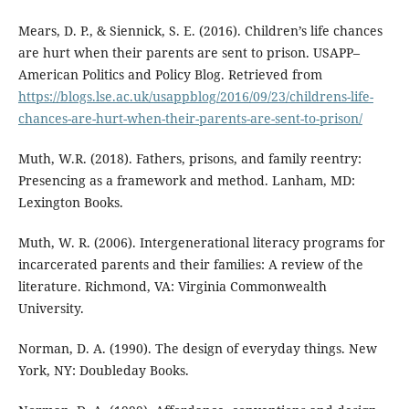
Mears, D. P., & Siennick, S. E. (2016). Children’s life chances
are hurt when their parents are sent to prison. USAPP–
American Politics and Policy Blog. Retrieved from
https://blogs.lse.ac.uk/usappblog/2016/09/23/childrens-life-
chances-are-hurt-when-their-parents-are-sent-to-prison/
Muth, W.R. (2018). Fathers, prisons, and family reentry:
Presencing as a framework and method. Lanham, MD:
Lexington Books.
Muth, W. R. (2006). Intergenerational literacy programs for
incarcerated parents and their families: A review of the
literature. Richmond, VA: Virginia Commonwealth
University.
Norman, D. A. (1990). The design of everyday things. New
York, NY: Doubleday Books.