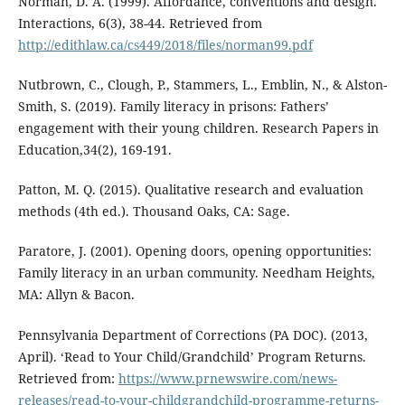
Norman, D. A. (1999). Affordance, conventions and design.
Interactions, 6(3), 38-44. Retrieved from
http://edithlaw.ca/cs449/2018/files/norman99.pdf
Nutbrown, C., Clough, P., Stammers, L., Emblin, N., & Alston-
Smith, S. (2019). Family literacy in prisons: Fathers’
engagement with their young children. Research Papers in
Education,34(2), 169-191.
Patton, M. Q. (2015). Qualitative research and evaluation
methods (4th ed.). Thousand Oaks, CA: Sage.
Paratore, J. (2001). Opening doors, opening opportunities:
Family literacy in an urban community. Needham Heights,
MA: Allyn & Bacon.
Pennsylvania Department of Corrections (PA DOC). (2013,
April). ‘Read to Your Child/Grandchild’ Program Returns.
Retrieved from:
https://www.prnewswire.com/news-
releases/read-to-your-childgrandchild-programme-returns-