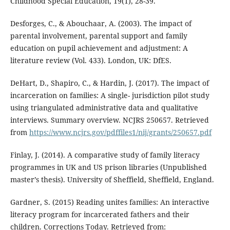
Childhood Special Education, 19(1), 28-39.
Desforges, C., & Abouchaar, A. (2003). The impact of
parental involvement, parental support and family
education on pupil achievement and adjustment: A
literature review (Vol. 433). London, UK: DfES.
DeHart, D., Shapiro, C., & Hardin, J. (2017). The impact of
incarceration on families: A single- jurisdiction pilot study
using triangulated administrative data and qualitative
interviews. Summary overview. NCJRS 250657. Retrieved
from
https://www.ncjrs.gov/pdffiles1/nij/grants/250657.pdf
Finlay, J. (2014). A comparative study of family literacy
programmes in UK and US prison libraries (Unpublished
master’s thesis). University of Sheffield, Sheffield, England.
Gardner, S. (2015) Reading unites families: An interactive
literacy program for incarcerated fathers and their
children. Corrections Today. Retrieved from: