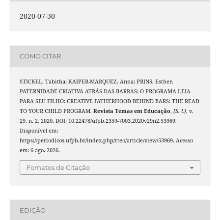
2020-07-30
COMO CITAR
STICKEL, Tabitha; KAIPER-MARQUEZ, Anna; PRINS, Esther.
PATERNIDADE CRIATIVA ATRÁS DAS BARRAS: O PROGRAMA LEIA
PARA SEU FILHO: CREATIVE FATHERHOOD BEHIND BARS: THE READ
TO YOUR CHILD PROGRAM.
Revista Temas em Educação
,
[S. l.]
, v.
29, n. 2, 2020. DOI: 10.22478/ufpb.2359-7003.2020v29n2.53969.
Disponível em:
https://periodicos.ufpb.br/index.php/rteo/article/view/53969. Acesso
em: 6 ago. 2026.
Fomatos de Citação
EDIÇÃO