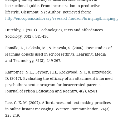
instructional guide. From incarceration to productive
lifestyle. Glenmont, NY: Author. Retrieved from:
http://en.copian.ca/library/research/hudson/bringing/bringing.
Hutchby, I. (2001). Technologies, texts and affordances.
Sociology, 35(2), 441-456.
Ilomäki, L., Lakkala, M., & Paavola, S. (2006). Case studies of
learning objects used in school settings. Learning, Media
and Technology, 31(3), 249-267.
Kamptner, N.L., Teyber, F.H., Rockwood, N.J., & Drzewiecki,
D. (2017). Evaluating the efficacy of an attachment-informed
psychotherapeutic program for incarcerated parents.
Journal of Prison Education and Reentry, 4(2), 62-81.
Lee, C. K. M. (2007). Affordances and text-making practices
in online instant messaging. Written Communication, 24(3),
223-249.