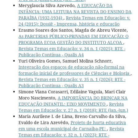
Meryglaucia Silva Azevedo,
A EDUCAÇÃO DA
INFÂNCIA: UMA LEITURA NA REVISTA DO ENSINO DA
PARAÍBA (1932-1934)
,
Revista Temas em Educação: v.
24 (2015): Dossiê - Imprensa, história e educação
Erasmo Soares dos Santos, Magda de Abreu Vicente,
As PARCERIAS PÚBLICO-PRIVADAS EM EDUCAÇÃO: O
PROGRAMA ECOA GESTÃO DO INSTITUTO ALCOA
,
Revista Temas em Educação: v. 34 n. 1 (2025): RTE -
Publicação Contínua - Qualis A4
Yuri Oliveira Gomes, Samuel Molina Schnorr,
Integração dos espaços de educação não-formal na
formação inicial de professores de Ciências e Biologia
,
Revista Temas em Educação: v. 35 n. 1 (2026): RTE -
Publicação Contínua - Qualis A3
Simone Viana Corasarri, Edilaine Vagula, Mari Clair
Moro Nascimento,
A IMPORTÂNCIA DO BRINCAR NA
EDUCAÇÃO INFANTIL: EIXO MOVIMENTO
,
Revista
Temas em Educação: v. 27 n. 1 (2018): RTE (jan.-jun.)
Maria Aurilene I. de Lima, Breno Carvalho da Silva,
Evaldo de Lira Azevêdo,
Projeto de horta educativa
em uma escola municipal de Carnaíba-PE:
,
Revista
Temas em Educação: v. 32 n. 1 (2023): RTE -