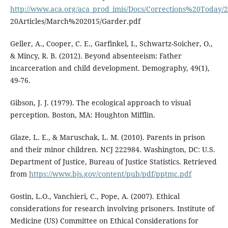
http://www.aca.org/aca_prod_imis/Docs/Corrections%20Today
20Articles/March%202015/Garder.pdf
Geller, A., Cooper, C. E., Garfinkel, I., Schwartz-Soicher, O.,
& Mincy, R. B. (2012). Beyond absenteeism: Father
incarceration and child development. Demography, 49(1),
49-76.
Gibson, J. J. (1979). The ecological approach to visual
perception. Boston, MA: Houghton Mifflin.
Glaze, L. E., & Maruschak, L. M. (2010). Parents in prison
and their minor children. NCJ 222984. Washington, DC: U.S.
Department of Justice, Bureau of Justice Statistics. Retrieved
from
https://www.bjs.gov/content/pub/pdf/pptmc.pdf
Gostin, L.O., Vanchieri, C., Pope, A. (2007). Ethical
considerations for research involving prisoners. Institute of
Medicine (US) Committee on Ethical Considerations for