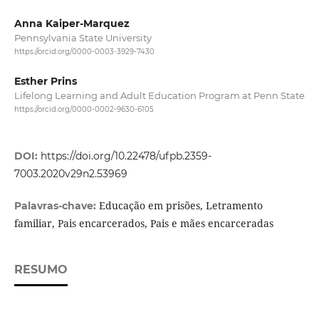
Anna Kaiper-Marquez
Pennsylvania State University
https://orcid.org/0000-0003-3929-7430
Esther Prins
Lifelong Learning and Adult Education Program at Penn State
https://orcid.org/0000-0002-9630-6105
DOI:
https://doi.org/10.22478/ufpb.2359-
7003.2020v29n2.53969
Educação em prisões, Letramento
Palavras-chave:
familiar, Pais encarcerados, Pais e mães encarceradas
RESUMO