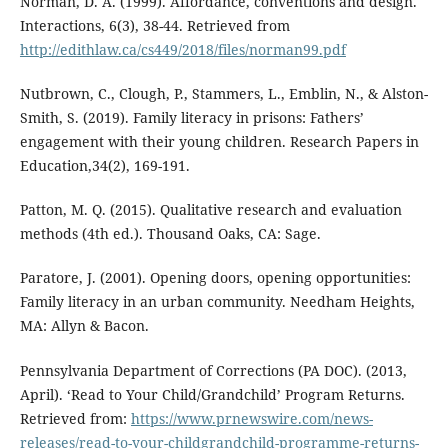
Norman, D. A. (1999). Affordance, conventions and design.
Interactions, 6(3), 38-44. Retrieved from
http://edithlaw.ca/cs449/2018/files/norman99.pdf
Nutbrown, C., Clough, P., Stammers, L., Emblin, N., & Alston-
Smith, S. (2019). Family literacy in prisons: Fathers’
engagement with their young children. Research Papers in
Education,34(2), 169-191.
Patton, M. Q. (2015). Qualitative research and evaluation
methods (4th ed.). Thousand Oaks, CA: Sage.
Paratore, J. (2001). Opening doors, opening opportunities:
Family literacy in an urban community. Needham Heights,
MA: Allyn & Bacon.
Pennsylvania Department of Corrections (PA DOC). (2013,
April). ‘Read to Your Child/Grandchild’ Program Returns.
Retrieved from:
https://www.prnewswire.com/news-
releases/read-to-your-childgrandchild-programme-returns-