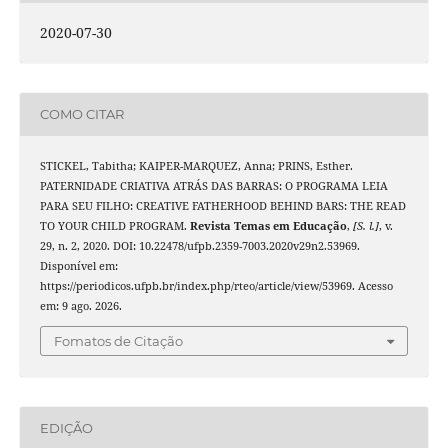
2020-07-30
COMO CITAR
STICKEL, Tabitha; KAIPER-MARQUEZ, Anna; PRINS, Esther.
PATERNIDADE CRIATIVA ATRÁS DAS BARRAS: O PROGRAMA LEIA
PARA SEU FILHO: CREATIVE FATHERHOOD BEHIND BARS: THE READ
TO YOUR CHILD PROGRAM.
Revista Temas em Educação
,
[S. l.]
, v.
29, n. 2, 2020. DOI: 10.22478/ufpb.2359-7003.2020v29n2.53969.
Disponível em:
https://periodicos.ufpb.br/index.php/rteo/article/view/53969. Acesso
em: 9 ago. 2026.
Fomatos de Citação
EDIÇÃO