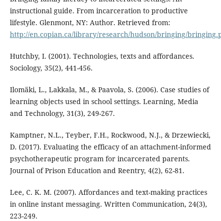
instructional guide. From incarceration to productive
lifestyle. Glenmont, NY: Author. Retrieved from:
http://en.copian.ca/library/research/hudson/bringing/bringing.
Hutchby, I. (2001). Technologies, texts and affordances.
Sociology, 35(2), 441-456.
Ilomäki, L., Lakkala, M., & Paavola, S. (2006). Case studies of
learning objects used in school settings. Learning, Media
and Technology, 31(3), 249-267.
Kamptner, N.L., Teyber, F.H., Rockwood, N.J., & Drzewiecki,
D. (2017). Evaluating the efficacy of an attachment-informed
psychotherapeutic program for incarcerated parents.
Journal of Prison Education and Reentry, 4(2), 62-81.
Lee, C. K. M. (2007). Affordances and text-making practices
in online instant messaging. Written Communication, 24(3),
223-249.