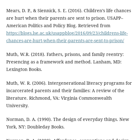
Mears, D. P., & Siennick, S. E. (2016). Children’s life chances
are hurt when their parents are sent to prison. USAPP–
American Politics and Policy Blog. Retrieved from
https://blogs.lse.ac.uk/usappblog/2016/09/23/childrens-life-
chances-are-hurt-when-their-parents-are-sent-to-prison/
Muth, W.R. (2018). Fathers, prisons, and family reentry:
Presencing as a framework and method. Lanham, MD:
Lexington Books.
Muth, W. R. (2006). Intergenerational literacy programs for
incarcerated parents and their families: A review of the
literature. Richmond, VA: Virginia Commonwealth
University.
Norman, D. A. (1990). The design of everyday things. New
York, NY: Doubleday Books.