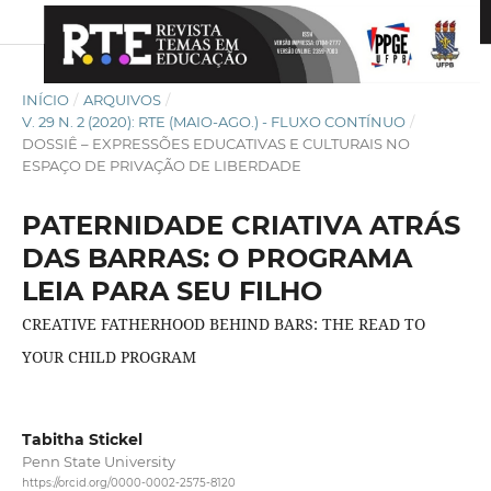
INÍCIO
/
ARQUIVOS
/
V. 29 N. 2 (2020): RTE (MAIO-AGO.) - FLUXO CONTÍNUO
/
DOSSIÊ – EXPRESSÕES EDUCATIVAS E CULTURAIS NO
ESPAÇO DE PRIVAÇÃO DE LIBERDADE
PATERNIDADE CRIATIVA ATRÁS
DAS BARRAS: O PROGRAMA
LEIA PARA SEU FILHO
CREATIVE FATHERHOOD BEHIND BARS: THE READ TO
YOUR CHILD PROGRAM
Tabitha Stickel
Penn State University
https://orcid.org/0000-0002-2575-8120