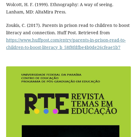
Wolcott, H. F. (1999). Ethnography: A way of seeing.
Lanham, MD: AltaMira Press.
Zoukis, C. (2017). Parents in prison read to children to boost
literacy and connection. Huff Post. Retrieved from
https://www.huffpost.com/entry/parents-in-prison-read-to-
children-to-boost-literacy_b_58f8fdfbe4b0de26cfeae1b7