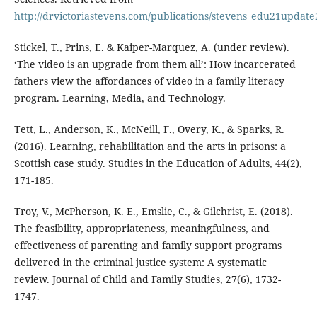
http://drvictoriastevens.com/publications/stevens_edu21update
Stickel, T., Prins, E. & Kaiper-Marquez, A. (under review).
‘The video is an upgrade from them all’: How incarcerated
fathers view the affordances of video in a family literacy
program. Learning, Media, and Technology.
Tett, L., Anderson, K., McNeill, F., Overy, K., & Sparks, R.
(2016). Learning, rehabilitation and the arts in prisons: a
Scottish case study. Studies in the Education of Adults, 44(2),
171-185.
Troy, V., McPherson, K. E., Emslie, C., & Gilchrist, E. (2018).
The feasibility, appropriateness, meaningfulness, and
effectiveness of parenting and family support programs
delivered in the criminal justice system: A systematic
review. Journal of Child and Family Studies, 27(6), 1732-
1747.