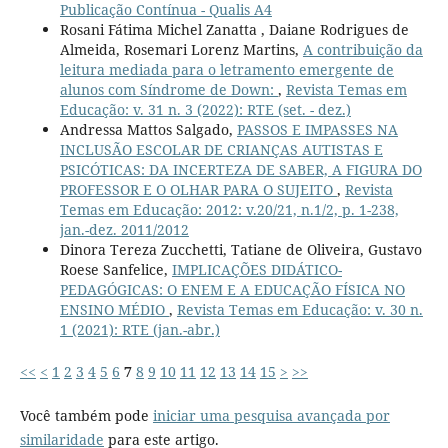
Publicação Contínua - Qualis A4
Rosani Fátima Michel Zanatta , Daiane Rodrigues de
Almeida, Rosemari Lorenz Martins,
A contribuição da
leitura mediada para o letramento emergente de
alunos com Síndrome de Down:
,
Revista Temas em
Educação: v. 31 n. 3 (2022): RTE (set. - dez.)
Andressa Mattos Salgado,
PASSOS E IMPASSES NA
INCLUSÃO ESCOLAR DE CRIANÇAS AUTISTAS E
PSICÓTICAS: DA INCERTEZA DE SABER, A FIGURA DO
PROFESSOR E O OLHAR PARA O SUJEITO
,
Revista
Temas em Educação: 2012: v.20/21, n.1/2, p. 1-238,
jan.-dez. 2011/2012
Dinora Tereza Zucchetti, Tatiane de Oliveira, Gustavo
Roese Sanfelice,
IMPLICAÇÕES DIDÁTICO-
PEDAGÓGICAS: O ENEM E A EDUCAÇÃO FÍSICA NO
ENSINO MÉDIO
,
Revista Temas em Educação: v. 30 n.
1 (2021): RTE (jan.-abr.)
<<
<
1
2
3
4
5
6
7
8
9
10
11
12
13
14
15
>
>>
Você também pode
iniciar uma pesquisa avançada por
similaridade
para este artigo.