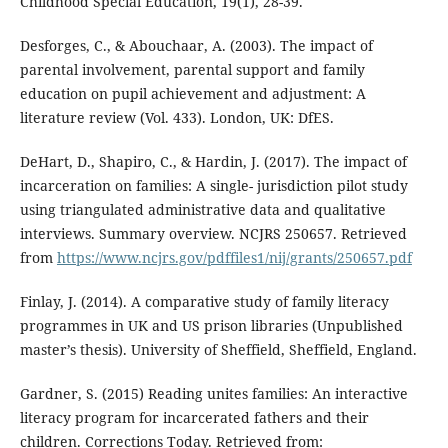
Childhood Special Education, 19(1), 28-39.
Desforges, C., & Abouchaar, A. (2003). The impact of
parental involvement, parental support and family
education on pupil achievement and adjustment: A
literature review (Vol. 433). London, UK: DfES.
DeHart, D., Shapiro, C., & Hardin, J. (2017). The impact of
incarceration on families: A single- jurisdiction pilot study
using triangulated administrative data and qualitative
interviews. Summary overview. NCJRS 250657. Retrieved
from
https://www.ncjrs.gov/pdffiles1/nij/grants/250657.pdf
Finlay, J. (2014). A comparative study of family literacy
programmes in UK and US prison libraries (Unpublished
master’s thesis). University of Sheffield, Sheffield, England.
Gardner, S. (2015) Reading unites families: An interactive
literacy program for incarcerated fathers and their
children. Corrections Today. Retrieved from: