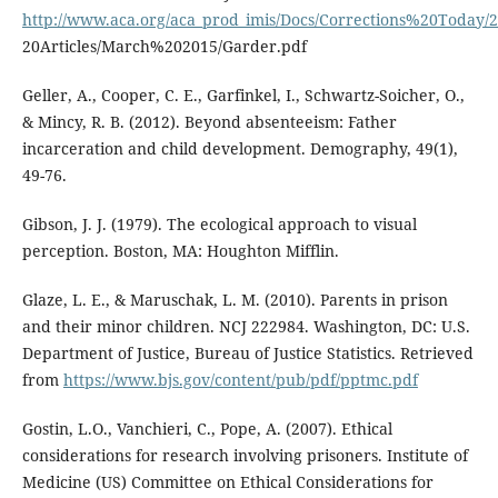
http://www.aca.org/aca_prod_imis/Docs/Corrections%20Today
20Articles/March%202015/Garder.pdf
Geller, A., Cooper, C. E., Garfinkel, I., Schwartz-Soicher, O.,
& Mincy, R. B. (2012). Beyond absenteeism: Father
incarceration and child development. Demography, 49(1),
49-76.
Gibson, J. J. (1979). The ecological approach to visual
perception. Boston, MA: Houghton Mifflin.
Glaze, L. E., & Maruschak, L. M. (2010). Parents in prison
and their minor children. NCJ 222984. Washington, DC: U.S.
Department of Justice, Bureau of Justice Statistics. Retrieved
from
https://www.bjs.gov/content/pub/pdf/pptmc.pdf
Gostin, L.O., Vanchieri, C., Pope, A. (2007). Ethical
considerations for research involving prisoners. Institute of
Medicine (US) Committee on Ethical Considerations for