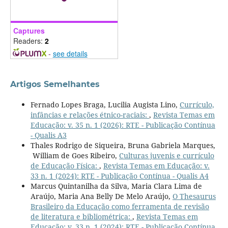
Captures
Readers:
2
-
see details
Artigos Semelhantes
Fernado Lopes Braga, Lucilia Augista Lino,
Currículo,
infâncias e relações étnico-raciais:
,
Revista Temas em
Educação: v. 35 n. 1 (2026): RTE - Publicação Contínua
- Qualis A3
Thales Rodrigo de Siqueira, Bruna Gabriela Marques,
William de Goes Ribeiro,
Culturas juvenis e currículo
de Educação Física:
,
Revista Temas em Educação: v.
33 n. 1 (2024): RTE - Publicação Contínua - Qualis A4
Marcus Quintanilha da Silva, Maria Clara Lima de
Araújo, Maria Ana Belly De Melo Araújo,
O Thesaurus
Brasileiro da Educação como ferramenta de revisão
de literatura e bibliométrica:
,
Revista Temas em
Educação: v. 33 n. 1 (2024): RTE - Publicação Contínua