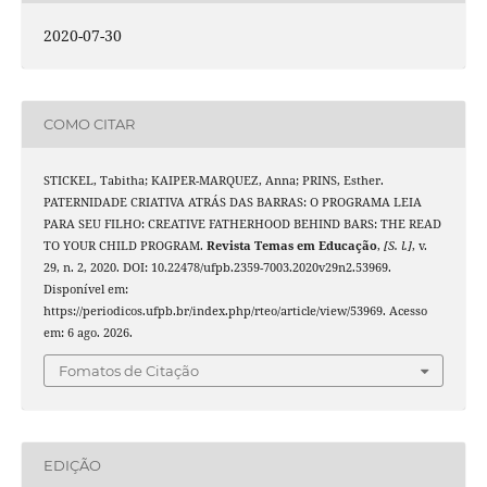
2020-07-30
COMO CITAR
STICKEL, Tabitha; KAIPER-MARQUEZ, Anna; PRINS, Esther.
PATERNIDADE CRIATIVA ATRÁS DAS BARRAS: O PROGRAMA LEIA
PARA SEU FILHO: CREATIVE FATHERHOOD BEHIND BARS: THE READ
TO YOUR CHILD PROGRAM.
Revista Temas em Educação
,
[S. l.]
, v.
29, n. 2, 2020. DOI: 10.22478/ufpb.2359-7003.2020v29n2.53969.
Disponível em:
https://periodicos.ufpb.br/index.php/rteo/article/view/53969. Acesso
em: 6 ago. 2026.
Fomatos de Citação
EDIÇÃO