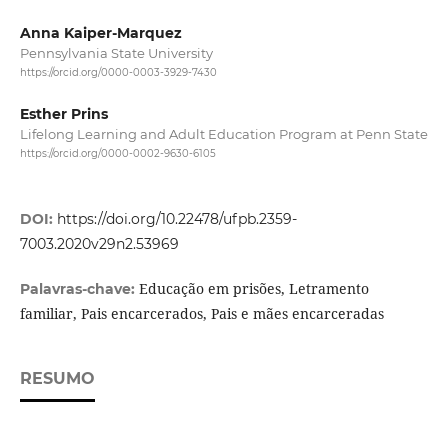
Anna Kaiper-Marquez
Pennsylvania State University
https://orcid.org/0000-0003-3929-7430
Esther Prins
Lifelong Learning and Adult Education Program at Penn State
https://orcid.org/0000-0002-9630-6105
DOI:
https://doi.org/10.22478/ufpb.2359-
7003.2020v29n2.53969
Educação em prisões, Letramento
Palavras-chave:
familiar, Pais encarcerados, Pais e mães encarceradas
RESUMO