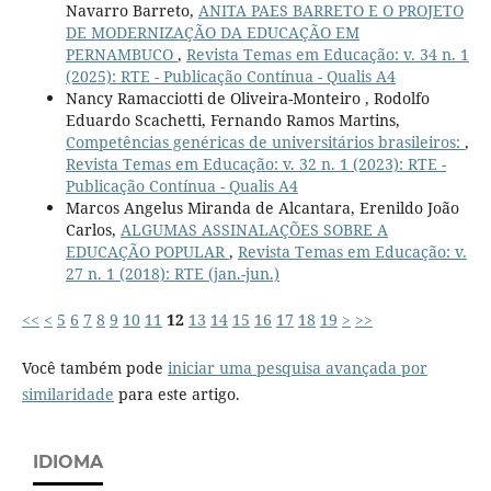
Navarro Barreto,
ANITA PAES BARRETO E O PROJETO
DE MODERNIZAÇÃO DA EDUCAÇÃO EM
PERNAMBUCO
,
Revista Temas em Educação: v. 34 n. 1
(2025): RTE - Publicação Contínua - Qualis A4
Nancy Ramacciotti de Oliveira-Monteiro , Rodolfo
Eduardo Scachetti, Fernando Ramos Martins,
Competências genéricas de universitários brasileiros:
,
Revista Temas em Educação: v. 32 n. 1 (2023): RTE -
Publicação Contínua - Qualis A4
Marcos Angelus Miranda de Alcantara, Erenildo João
Carlos,
ALGUMAS ASSINALAÇÕES SOBRE A
EDUCAÇÃO POPULAR
,
Revista Temas em Educação: v.
27 n. 1 (2018): RTE (jan.-jun.)
<<
<
5
6
7
8
9
10
11
12
13
14
15
16
17
18
19
>
>>
Você também pode
iniciar uma pesquisa avançada por
similaridade
para este artigo.
IDIOMA