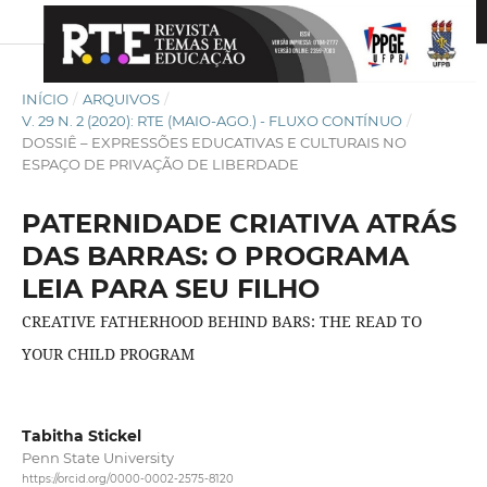
INÍCIO
/
ARQUIVOS
/
V. 29 N. 2 (2020): RTE (MAIO-AGO.) - FLUXO CONTÍNUO
/
DOSSIÊ – EXPRESSÕES EDUCATIVAS E CULTURAIS NO
ESPAÇO DE PRIVAÇÃO DE LIBERDADE
PATERNIDADE CRIATIVA ATRÁS
DAS BARRAS: O PROGRAMA
LEIA PARA SEU FILHO
CREATIVE FATHERHOOD BEHIND BARS: THE READ TO
YOUR CHILD PROGRAM
Tabitha Stickel
Penn State University
https://orcid.org/0000-0002-2575-8120