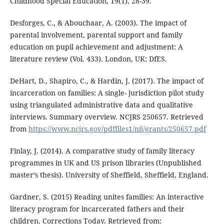
Childhood Special Education, 19(1), 28-39.
Desforges, C., & Abouchaar, A. (2003). The impact of
parental involvement, parental support and family
education on pupil achievement and adjustment: A
literature review (Vol. 433). London, UK: DfES.
DeHart, D., Shapiro, C., & Hardin, J. (2017). The impact of
incarceration on families: A single- jurisdiction pilot study
using triangulated administrative data and qualitative
interviews. Summary overview. NCJRS 250657. Retrieved
from
https://www.ncjrs.gov/pdffiles1/nij/grants/250657.pdf
Finlay, J. (2014). A comparative study of family literacy
programmes in UK and US prison libraries (Unpublished
master’s thesis). University of Sheffield, Sheffield, England.
Gardner, S. (2015) Reading unites families: An interactive
literacy program for incarcerated fathers and their
children. Corrections Today. Retrieved from: