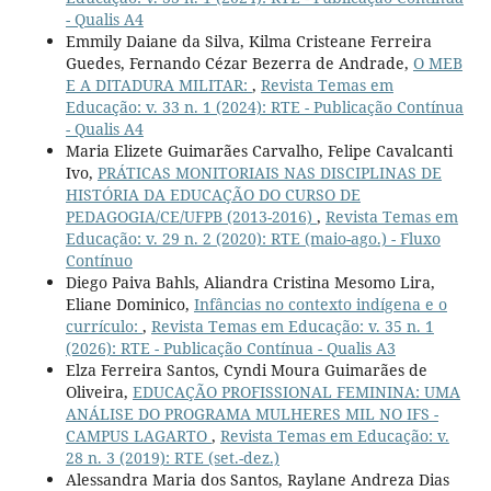
- Qualis A4
Emmily Daiane da Silva, Kilma Cristeane Ferreira
Guedes, Fernando Cézar Bezerra de Andrade,
O MEB
E A DITADURA MILITAR:
,
Revista Temas em
Educação: v. 33 n. 1 (2024): RTE - Publicação Contínua
- Qualis A4
Maria Elizete Guimarães Carvalho, Felipe Cavalcanti
Ivo,
PRÁTICAS MONITORIAIS NAS DISCIPLINAS DE
HISTÓRIA DA EDUCAÇÃO DO CURSO DE
PEDAGOGIA/CE/UFPB (2013-2016)
,
Revista Temas em
Educação: v. 29 n. 2 (2020): RTE (maio-ago.) - Fluxo
Contínuo
Diego Paiva Bahls, Aliandra Cristina Mesomo Lira,
Eliane Dominico,
Infâncias no contexto indígena e o
currículo:
,
Revista Temas em Educação: v. 35 n. 1
(2026): RTE - Publicação Contínua - Qualis A3
Elza Ferreira Santos, Cyndi Moura Guimarães de
Oliveira,
EDUCAÇÃO PROFISSIONAL FEMININA: UMA
ANÁLISE DO PROGRAMA MULHERES MIL NO IFS -
CAMPUS LAGARTO
,
Revista Temas em Educação: v.
28 n. 3 (2019): RTE (set.-dez.)
Alessandra Maria dos Santos, Raylane Andreza Dias