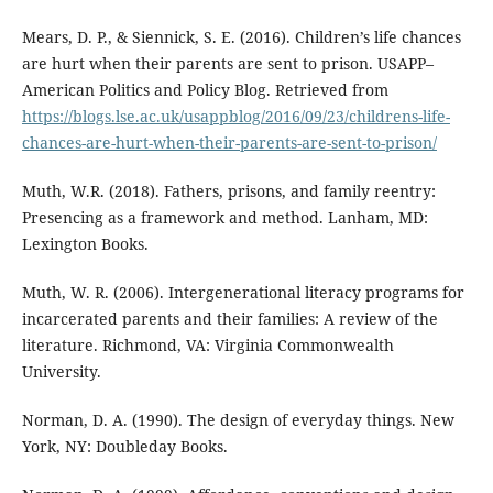
Mears, D. P., & Siennick, S. E. (2016). Children’s life chances
are hurt when their parents are sent to prison. USAPP–
American Politics and Policy Blog. Retrieved from
https://blogs.lse.ac.uk/usappblog/2016/09/23/childrens-life-
chances-are-hurt-when-their-parents-are-sent-to-prison/
Muth, W.R. (2018). Fathers, prisons, and family reentry:
Presencing as a framework and method. Lanham, MD:
Lexington Books.
Muth, W. R. (2006). Intergenerational literacy programs for
incarcerated parents and their families: A review of the
literature. Richmond, VA: Virginia Commonwealth
University.
Norman, D. A. (1990). The design of everyday things. New
York, NY: Doubleday Books.