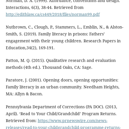
Norman, D. A. (1999). Affordance, conventions and design.
Interactions, 6(3), 38-44. Retrieved from
http://edithlaw.ca/cs449/2018/files/norman99.pdf
Nutbrown, C., Clough, P., Stammers, L., Emblin, N., & Alston-
Smith, S. (2019). Family literacy in prisons: Fathers’
engagement with their young children. Research Papers in
Education,34(2), 169-191.
Patton, M. Q. (2015). Qualitative research and evaluation
methods (4th ed.). Thousand Oaks, CA: Sage.
Paratore, J. (2001). Opening doors, opening opportunities:
Family literacy in an urban community. Needham Heights,
MA: Allyn & Bacon.
Pennsylvania Department of Corrections (PA DOC). (2013,
April). ‘Read to Your Child/Grandchild’ Program Returns.
Retrieved from:
https://www.prnewswire.com/news-
releases/read-to-your-childgrandchild-programme-returns-