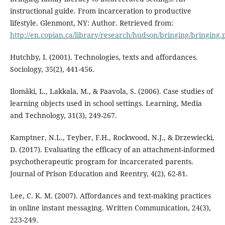
instructional guide. From incarceration to productive
lifestyle. Glenmont, NY: Author. Retrieved from:
http://en.copian.ca/library/research/hudson/bringing/bringing.
Hutchby, I. (2001). Technologies, texts and affordances.
Sociology, 35(2), 441-456.
Ilomäki, L., Lakkala, M., & Paavola, S. (2006). Case studies of
learning objects used in school settings. Learning, Media
and Technology, 31(3), 249-267.
Kamptner, N.L., Teyber, F.H., Rockwood, N.J., & Drzewiecki,
D. (2017). Evaluating the efficacy of an attachment-informed
psychotherapeutic program for incarcerated parents.
Journal of Prison Education and Reentry, 4(2), 62-81.
Lee, C. K. M. (2007). Affordances and text-making practices
in online instant messaging. Written Communication, 24(3),
223-249.