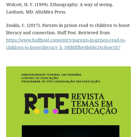
Wolcott, H. F. (1999). Ethnography: A way of seeing.
Lanham, MD: AltaMira Press.
Zoukis, C. (2017). Parents in prison read to children to boost
literacy and connection. Huff Post. Retrieved from
https://www.huffpost.com/entry/parents-in-prison-read-to-
children-to-boost-literacy_b_58f8fdfbe4b0de26cfeae1b7