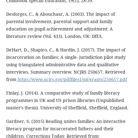
Childhood Special Education, 19(1), 28-39.
Desforges, C., & Abouchaar, A. (2003). The impact of
parental involvement, parental support and family
education on pupil achievement and adjustment: A
literature review (Vol. 433). London, UK: DfES.
DeHart, D., Shapiro, C., & Hardin, J. (2017). The impact of
incarceration on families: A single- jurisdiction pilot study
using triangulated administrative data and qualitative
interviews. Summary overview. NCJRS 250657. Retrieved
from
https://www.ncjrs.gov/pdffiles1/nij/grants/250657.pdf
Finlay, J. (2014). A comparative study of family literacy
programmes in UK and US prison libraries (Unpublished
master’s thesis). University of Sheffield, Sheffield, England.
Gardner, S. (2015) Reading unites families: An interactive
literacy program for incarcerated fathers and their
children. Corrections Today. Retrieved from: