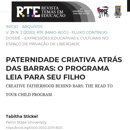
INÍCIO
/
ARQUIVOS
/
V. 29 N. 2 (2020): RTE (MAIO-AGO.) - FLUXO CONTÍNUO
/
DOSSIÊ – EXPRESSÕES EDUCATIVAS E CULTURAIS NO
ESPAÇO DE PRIVAÇÃO DE LIBERDADE
PATERNIDADE CRIATIVA ATRÁS
DAS BARRAS: O PROGRAMA
LEIA PARA SEU FILHO
CREATIVE FATHERHOOD BEHIND BARS: THE READ TO
YOUR CHILD PROGRAM
Tabitha Stickel
Penn State University
https://orcid.org/0000-0002-2575-8120