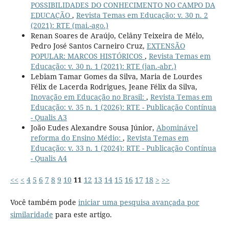
POSSIBILIDADES DO CONHECIMENTO NO CAMPO DA
EDUCAÇÃO
,
Revista Temas em Educação: v. 30 n. 2
(2021): RTE (mai.-ago.)
Renan Soares de Araújo, Celâny Teixeira de Mélo,
Pedro José Santos Carneiro Cruz,
EXTENSÃO
POPULAR: MARCOS HISTÓRICOS
,
Revista Temas em
Educação: v. 30 n. 1 (2021): RTE (jan.-abr.)
Lebiam Tamar Gomes da Silva, Maria de Lourdes
Félix de Lacerda Rodrigues, Jeane Félix da Silva,
Inovação em Educação no Brasil:
,
Revista Temas em
Educação: v. 35 n. 1 (2026): RTE - Publicação Contínua
- Qualis A3
João Eudes Alexandre Sousa Júnior,
Abominável
reforma do Ensino Médio:
,
Revista Temas em
Educação: v. 33 n. 1 (2024): RTE - Publicação Contínua
- Qualis A4
<<
<
4
5
6
7
8
9
10
11
12
13
14
15
16
17
18
>
>>
Você também pode
iniciar uma pesquisa avançada por
similaridade
para este artigo.