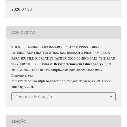
2020-07-30
COMO CITAR
STICKEL, Tabitha; KAIPER-MARQUEZ, Anna; PRINS, Esther.
PATERNIDADE CRIATIVA ATRÁS DAS BARRAS: O PROGRAMA LEIA
PARA SEU FILHO: CREATIVE FATHERHOOD BEHIND BARS: THE READ
TO YOUR CHILD PROGRAM.
Revista Temas em Educação
,
[S. l.]
, v.
29, n. 2, 2020. DOI: 10.22478/ufpb.2359-7003.2020v29n2.53969.
Disponível em:
https://periodicos.ufpb.br/index.php/rteo/article/view/53969. Acesso
em: 6 ago. 2026.
Fomatos de Citação
EDIÇÃO