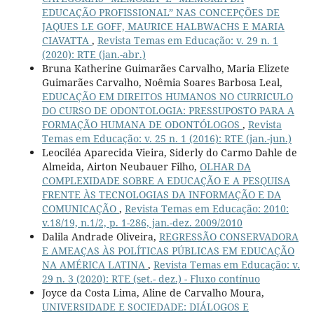
EDUCAÇÃO PROFISSIONAL” NAS CONCEPÇÕES DE
JAQUES LE GOFF, MAURICE HALBWACHS E MARIA
CIAVATTA
,
Revista Temas em Educação: v. 29 n. 1
(2020): RTE (jan.-abr.)
Bruna Katherine Guimarães Carvalho, Maria Elizete
Guimarães Carvalho, Noêmia Soares Barbosa Leal,
EDUCAÇÃO EM DIREITOS HUMANOS NO CURRICULO
DO CURSO DE ODONTOLOGIA: PRESSUPOSTO PARA A
FORMAÇÃO HUMANA DE ODONTÓLOGOS
,
Revista
Temas em Educação: v. 25 n. 1 (2016): RTE (jan.-jun.)
Leociléa Aparecida Vieira, Siderly do Carmo Dahle de
Almeida, Airton Neubauer Filho,
OLHAR DA
COMPLEXIDADE SOBRE A EDUCAÇÃO E A PESQUISA
FRENTE ÀS TECNOLOGIAS DA INFORMAÇÃO E DA
COMUNICAÇÃO
,
Revista Temas em Educação: 2010:
v.18/19, n.1/2, p. 1-286, jan.-dez. 2009/2010
Dalila Andrade Oliveira,
REGRESSÃO CONSERVADORA
E AMEAÇAS ÀS POLÍTICAS PÚBLICAS EM EDUCAÇÃO
NA AMÉRICA LATINA
,
Revista Temas em Educação: v.
29 n. 3 (2020): RTE (set.- dez.) - Fluxo contínuo
Joyce da Costa Lima, Aline de Carvalho Moura,
UNIVERSIDADE E SOCIEDADE: DIÁLOGOS E