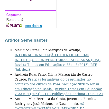
Captures
Readers:
2
-
see details
Artigos Semelhantes
Mariluce Bittar, Jair Marques de Araújo,
INTERNACIONALIZAÇÃO E IDENTIDADE DAS
INSTITUIÇÕES UNIVERSITÁRIAS SALESIANAS (IUS)
,
Revista Temas em Educação: v. 22 n. 2 (2013): RTE
(jul.-dez.)
Andréia Ruas Yano, Nilma Margarida de Castro
Crusoé,
Práticas formativas do pesquisador no
contexto dos cursos de Pós-Graduação Stricto sensu
em Educação na Bahia
,
Revista Temas em Educação:
v. 33 n. 1 (2024): RTE - Publicação Contínua - Qualis A4
Antonio Max Ferreira da Costa, Joventina Firmina
Rodrigues, José Mateus do Nascimento,
AS
CATEGORIAS “MEMÓRIA” E “MEMÓRIA DA