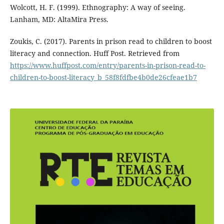
Wolcott, H. F. (1999). Ethnography: A way of seeing.
Lanham, MD: AltaMira Press.
Zoukis, C. (2017). Parents in prison read to children to boost
literacy and connection. Huff Post. Retrieved from
https://www.huffpost.com/entry/parents-in-prison-read-to-
children-to-boost-literacy_b_58f8fdfbe4b0de26cfeae1b7