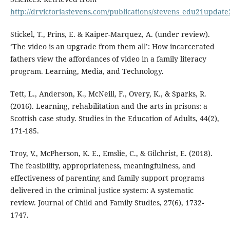
http://drvictoriastevens.com/publications/stevens_edu21update
Stickel, T., Prins, E. & Kaiper-Marquez, A. (under review).
‘The video is an upgrade from them all’: How incarcerated
fathers view the affordances of video in a family literacy
program. Learning, Media, and Technology.
Tett, L., Anderson, K., McNeill, F., Overy, K., & Sparks, R.
(2016). Learning, rehabilitation and the arts in prisons: a
Scottish case study. Studies in the Education of Adults, 44(2),
171-185.
Troy, V., McPherson, K. E., Emslie, C., & Gilchrist, E. (2018).
The feasibility, appropriateness, meaningfulness, and
effectiveness of parenting and family support programs
delivered in the criminal justice system: A systematic
review. Journal of Child and Family Studies, 27(6), 1732-
1747.