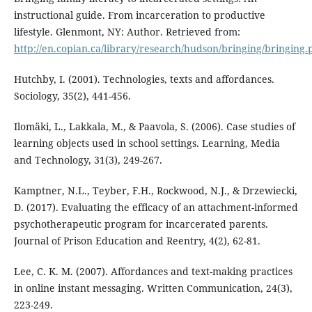
instructional guide. From incarceration to productive
lifestyle. Glenmont, NY: Author. Retrieved from:
http://en.copian.ca/library/research/hudson/bringing/bringing.
Hutchby, I. (2001). Technologies, texts and affordances.
Sociology, 35(2), 441-456.
Ilomäki, L., Lakkala, M., & Paavola, S. (2006). Case studies of
learning objects used in school settings. Learning, Media
and Technology, 31(3), 249-267.
Kamptner, N.L., Teyber, F.H., Rockwood, N.J., & Drzewiecki,
D. (2017). Evaluating the efficacy of an attachment-informed
psychotherapeutic program for incarcerated parents.
Journal of Prison Education and Reentry, 4(2), 62-81.
Lee, C. K. M. (2007). Affordances and text-making practices
in online instant messaging. Written Communication, 24(3),
223-249.