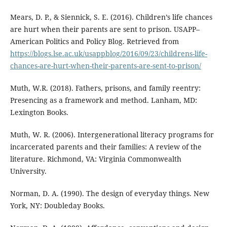
Mears, D. P., & Siennick, S. E. (2016). Children’s life chances
are hurt when their parents are sent to prison. USAPP–
American Politics and Policy Blog. Retrieved from
https://blogs.lse.ac.uk/usappblog/2016/09/23/childrens-life-
chances-are-hurt-when-their-parents-are-sent-to-prison/
Muth, W.R. (2018). Fathers, prisons, and family reentry:
Presencing as a framework and method. Lanham, MD:
Lexington Books.
Muth, W. R. (2006). Intergenerational literacy programs for
incarcerated parents and their families: A review of the
literature. Richmond, VA: Virginia Commonwealth
University.
Norman, D. A. (1990). The design of everyday things. New
York, NY: Doubleday Books.