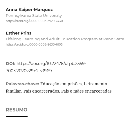
Anna Kaiper-Marquez
Pennsylvania State University
https://orcid.org/0000-0003-3929-7430
Esther Prins
Lifelong Learning and Adult Education Program at Penn State
https://orcid.org/0000-0002-9630-6105
DOI:
https://doi.org/10.22478/ufpb.2359-
7003.2020v29n2.53969
Educação em prisões, Letramento
Palavras-chave:
familiar, Pais encarcerados, Pais e mães encarceradas
RESUMO