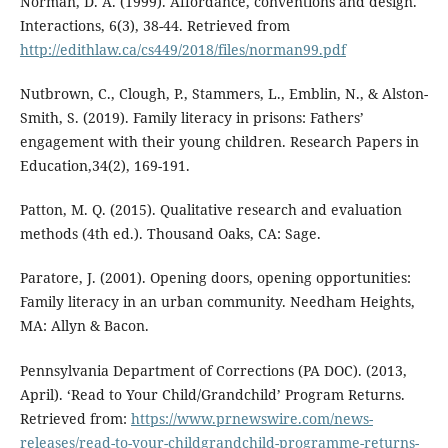
Norman, D. A. (1999). Affordance, conventions and design.
Interactions, 6(3), 38-44. Retrieved from
http://edithlaw.ca/cs449/2018/files/norman99.pdf
Nutbrown, C., Clough, P., Stammers, L., Emblin, N., & Alston-
Smith, S. (2019). Family literacy in prisons: Fathers’
engagement with their young children. Research Papers in
Education,34(2), 169-191.
Patton, M. Q. (2015). Qualitative research and evaluation
methods (4th ed.). Thousand Oaks, CA: Sage.
Paratore, J. (2001). Opening doors, opening opportunities:
Family literacy in an urban community. Needham Heights,
MA: Allyn & Bacon.
Pennsylvania Department of Corrections (PA DOC). (2013,
April). ‘Read to Your Child/Grandchild’ Program Returns.
Retrieved from:
https://www.prnewswire.com/news-
releases/read-to-your-childgrandchild-programme-returns-