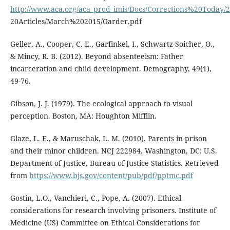
http://www.aca.org/aca_prod_imis/Docs/Corrections%20Today
20Articles/March%202015/Garder.pdf
Geller, A., Cooper, C. E., Garfinkel, I., Schwartz-Soicher, O.,
& Mincy, R. B. (2012). Beyond absenteeism: Father
incarceration and child development. Demography, 49(1),
49-76.
Gibson, J. J. (1979). The ecological approach to visual
perception. Boston, MA: Houghton Mifflin.
Glaze, L. E., & Maruschak, L. M. (2010). Parents in prison
and their minor children. NCJ 222984. Washington, DC: U.S.
Department of Justice, Bureau of Justice Statistics. Retrieved
from
https://www.bjs.gov/content/pub/pdf/pptmc.pdf
Gostin, L.O., Vanchieri, C., Pope, A. (2007). Ethical
considerations for research involving prisoners. Institute of
Medicine (US) Committee on Ethical Considerations for