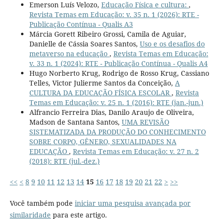
Emerson Luís Velozo,
Educação Física e cultura:
,
Revista Temas em Educação: v. 35 n. 1 (2026): RTE -
Publicação Contínua - Qualis A3
Márcia Gorett Ribeiro Grossi, Camila de Aguiar,
Danielle de Cássia Soares Santos,
Uso e os desafios do
metaverso na educação
,
Revista Temas em Educação:
v. 33 n. 1 (2024): RTE - Publicação Contínua - Qualis A4
Hugo Norberto Krug, Rodrigo de Rosso Krug, Cassiano
Telles, Victor Julierme Santos da Conceição,
A
CULTURA DA EDUCAÇÃO FÍSICA ESCOLAR
,
Revista
Temas em Educação: v. 25 n. 1 (2016): RTE (jan.-jun.)
Alfrancio Ferreira Dias, Danilo Araujo de Oliveira,
Madson de Santana Santos,
UMA REVISÃO
SISTEMATIZADA DA PRODUÇÃO DO CONHECIMENTO
SOBRE CORPO, GÊNERO, SEXUALIDADES NA
EDUCAÇÃO
,
Revista Temas em Educação: v. 27 n. 2
(2018): RTE (jul.-dez.)
<<
<
8
9
10
11
12
13
14
15
16
17
18
19
20
21
22
>
>>
Você também pode
iniciar uma pesquisa avançada por
similaridade
para este artigo.