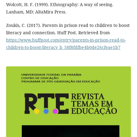
Wolcott, H. F. (1999). Ethnography: A way of seeing.
Lanham, MD: AltaMira Press.
Zoukis, C. (2017). Parents in prison read to children to boost
literacy and connection. Huff Post. Retrieved from
https://www.huffpost.com/entry/parents-in-prison-read-to-
children-to-boost-literacy_b_58f8fdfbe4b0de26cfeae1b7