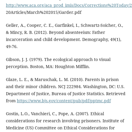
http://www.aca.org/aca_prod_imis/Docs/Corrections%20Today
20Articles/March%202015/Garder.pdf
Geller, A., Cooper, C. E., Garfinkel, I., Schwartz-Soicher, O.,
& Mincy, R. B. (2012). Beyond absenteeism: Father
incarceration and child development. Demography, 49(1),
49-76.
Gibson, J. J. (1979). The ecological approach to visual
perception. Boston, MA: Houghton Mifflin.
Glaze, L. E., & Maruschak, L. M. (2010). Parents in prison
and their minor children. NCJ 222984. Washington, DC: U.S.
Department of Justice, Bureau of Justice Statistics. Retrieved
from
https://www.bjs.gov/content/pub/pdf/pptmc.pdf
Gostin, L.O., Vanchieri, C., Pope, A. (2007). Ethical
considerations for research involving prisoners. Institute of
Medicine (US) Committee on Ethical Considerations for