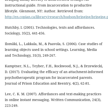
instructional guide. From incarceration to productive
lifestyle. Glenmont, NY: Author. Retrieved from:
http://en.copian.ca/library/research/hudson/bringing/bringing.
Hutchby, I. (2001). Technologies, texts and affordances.
Sociology, 35(2), 441-456.
Ilomäki, L., Lakkala, M., & Paavola, S. (2006). Case studies of
learning objects used in school settings. Learning, Media
and Technology, 31(3), 249-267.
Kamptner, N.L., Teyber, F.H., Rockwood, N.J., & Drzewiecki,
D. (2017). Evaluating the efficacy of an attachment-informed
psychotherapeutic program for incarcerated parents.
Journal of Prison Education and Reentry, 4(2), 62-81.
Lee, C. K. M. (2007). Affordances and text-making practices
in online instant messaging. Written Communication, 24(3),
223-249.