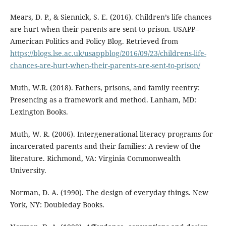
Mears, D. P., & Siennick, S. E. (2016). Children’s life chances
are hurt when their parents are sent to prison. USAPP–
American Politics and Policy Blog. Retrieved from
https://blogs.lse.ac.uk/usappblog/2016/09/23/childrens-life-
chances-are-hurt-when-their-parents-are-sent-to-prison/
Muth, W.R. (2018). Fathers, prisons, and family reentry:
Presencing as a framework and method. Lanham, MD:
Lexington Books.
Muth, W. R. (2006). Intergenerational literacy programs for
incarcerated parents and their families: A review of the
literature. Richmond, VA: Virginia Commonwealth
University.
Norman, D. A. (1990). The design of everyday things. New
York, NY: Doubleday Books.