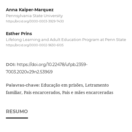
Anna Kaiper-Marquez
Pennsylvania State University
https://orcid.org/0000-0003-3929-7430
Esther Prins
Lifelong Learning and Adult Education Program at Penn State
https://orcid.org/0000-0002-9630-6105
DOI:
https://doi.org/10.22478/ufpb.2359-
7003.2020v29n2.53969
Educação em prisões, Letramento
Palavras-chave:
familiar, Pais encarcerados, Pais e mães encarceradas
RESUMO