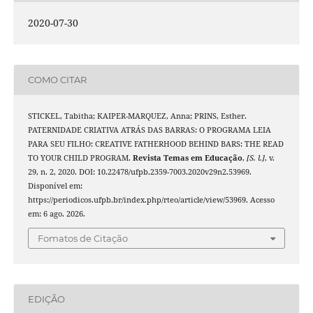
2020-07-30
COMO CITAR
STICKEL, Tabitha; KAIPER-MARQUEZ, Anna; PRINS, Esther.
PATERNIDADE CRIATIVA ATRÁS DAS BARRAS: O PROGRAMA LEIA
PARA SEU FILHO: CREATIVE FATHERHOOD BEHIND BARS: THE READ
TO YOUR CHILD PROGRAM.
Revista Temas em Educação
,
[S. l.]
, v.
29, n. 2, 2020. DOI: 10.22478/ufpb.2359-7003.2020v29n2.53969.
Disponível em:
https://periodicos.ufpb.br/index.php/rteo/article/view/53969. Acesso
em: 6 ago. 2026.
Fomatos de Citação
EDIÇÃO