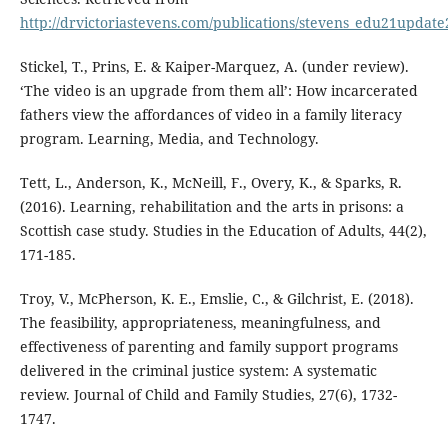
http://drvictoriastevens.com/publications/stevens_edu21update
Stickel, T., Prins, E. & Kaiper-Marquez, A. (under review).
‘The video is an upgrade from them all’: How incarcerated
fathers view the affordances of video in a family literacy
program. Learning, Media, and Technology.
Tett, L., Anderson, K., McNeill, F., Overy, K., & Sparks, R.
(2016). Learning, rehabilitation and the arts in prisons: a
Scottish case study. Studies in the Education of Adults, 44(2),
171-185.
Troy, V., McPherson, K. E., Emslie, C., & Gilchrist, E. (2018).
The feasibility, appropriateness, meaningfulness, and
effectiveness of parenting and family support programs
delivered in the criminal justice system: A systematic
review. Journal of Child and Family Studies, 27(6), 1732-
1747.