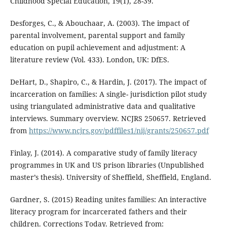
Childhood Special Education, 19(1), 28-39.
Desforges, C., & Abouchaar, A. (2003). The impact of
parental involvement, parental support and family
education on pupil achievement and adjustment: A
literature review (Vol. 433). London, UK: DfES.
DeHart, D., Shapiro, C., & Hardin, J. (2017). The impact of
incarceration on families: A single- jurisdiction pilot study
using triangulated administrative data and qualitative
interviews. Summary overview. NCJRS 250657. Retrieved
from
https://www.ncjrs.gov/pdffiles1/nij/grants/250657.pdf
Finlay, J. (2014). A comparative study of family literacy
programmes in UK and US prison libraries (Unpublished
master’s thesis). University of Sheffield, Sheffield, England.
Gardner, S. (2015) Reading unites families: An interactive
literacy program for incarcerated fathers and their
children. Corrections Today. Retrieved from: