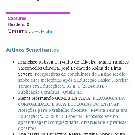
Captures
Readers:
2
-
see details
Artigos Semelhantes
Francisco Robson Carvalho de Oliveira, Maria Tamires
Vasconcelos Oliveira, José Leonardo Rolim de Lima
Severo,
Perspectivas de concluintes do Ensino Médio
sobre suas trajetórias após a Educação Básica
,
Revista
Temas em Educação: v. 33 n. 1 (2024): RTE -
Publicação Contínua - Qualis A4
Pierre Normando GOMES-DA-SILVA,
PEDAGOGIA DA
CORPOREIDADE E SUAS ECOLOGIAS DO ENSINAR:
Notações para o trabalho docente
,
Revista Temas em
Educação: v. 25 (2016): Especial - Processo ensino-
aprendizagem: complexidade, diversidade e práticas
docentes
Ana Maria Sá Durazzini, Raissa Cristina Abreu Couto,