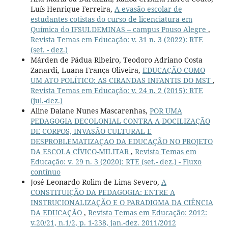
Luís Henrique Ferreira,
A evasão escolar de
estudantes cotistas do curso de licenciatura em
Química do IFSULDEMINAS – campus Pouso Alegre
,
Revista Temas em Educação: v. 31 n. 3 (2022): RTE
(set. - dez.)
Márden de Pádua Ribeiro, Teodoro Adriano Costa
Zanardi, Luana França Oliveira,
EDUCAÇÃO COMO
UM ATO POLÍTICO: AS CIRANDAS INFANTIS DO MST
,
Revista Temas em Educação: v. 24 n. 2 (2015): RTE
(jul.-dez.)
Aline Daiane Nunes Mascarenhas,
POR UMA
PEDAGOGIA DECOLONIAL CONTRA A DOCILIZAÇÃO
DE CORPOS, INVASÃO CULTURAL E
DESPROBLEMATIZAÇAO DA EDUCAÇÃO NO PROJETO
DA ESCOLA CÍVICO-MILITAR
,
Revista Temas em
Educação: v. 29 n. 3 (2020): RTE (set.- dez.) - Fluxo
contínuo
José Leonardo Rolim de Lima Severo,
A
CONSTITUIÇÃO DA PEDAGOGIA: ENTRE A
INSTRUCIONALIZAÇÃO E O PARADIGMA DA CIÊNCIA
DA EDUCAÇÃO
,
Revista Temas em Educação: 2012:
v.20/21, n.1/2, p. 1-238, jan.-dez. 2011/2012