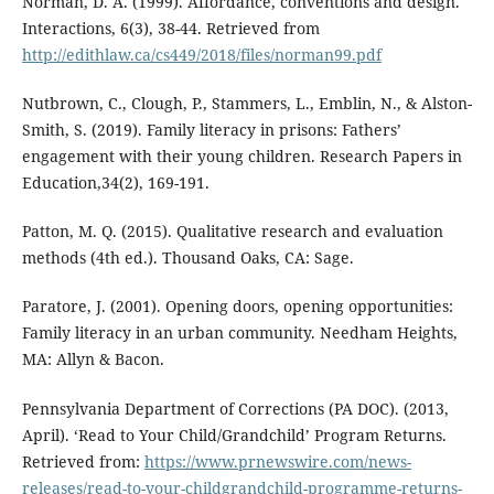
Norman, D. A. (1999). Affordance, conventions and design.
Interactions, 6(3), 38-44. Retrieved from
http://edithlaw.ca/cs449/2018/files/norman99.pdf
Nutbrown, C., Clough, P., Stammers, L., Emblin, N., & Alston-
Smith, S. (2019). Family literacy in prisons: Fathers’
engagement with their young children. Research Papers in
Education,34(2), 169-191.
Patton, M. Q. (2015). Qualitative research and evaluation
methods (4th ed.). Thousand Oaks, CA: Sage.
Paratore, J. (2001). Opening doors, opening opportunities:
Family literacy in an urban community. Needham Heights,
MA: Allyn & Bacon.
Pennsylvania Department of Corrections (PA DOC). (2013,
April). ‘Read to Your Child/Grandchild’ Program Returns.
Retrieved from:
https://www.prnewswire.com/news-
releases/read-to-your-childgrandchild-programme-returns-