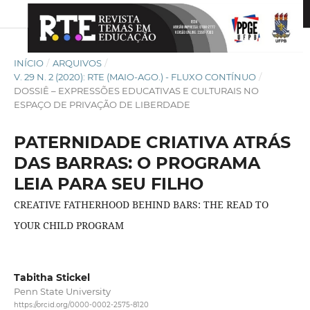
INÍCIO
/
ARQUIVOS
/
V. 29 N. 2 (2020): RTE (MAIO-AGO.) - FLUXO CONTÍNUO
/
DOSSIÊ – EXPRESSÕES EDUCATIVAS E CULTURAIS NO
ESPAÇO DE PRIVAÇÃO DE LIBERDADE
PATERNIDADE CRIATIVA ATRÁS
DAS BARRAS: O PROGRAMA
LEIA PARA SEU FILHO
CREATIVE FATHERHOOD BEHIND BARS: THE READ TO
YOUR CHILD PROGRAM
Tabitha Stickel
Penn State University
https://orcid.org/0000-0002-2575-8120