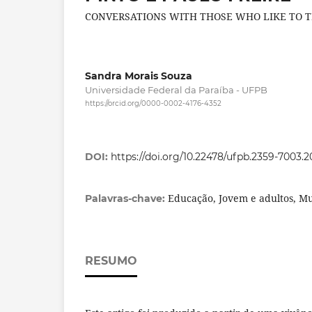
CONVERSATIONS WITH THOSE WHO LIKE TO TE
Sandra Morais Souza
Universidade Federal da Paraíba - UFPB
https://orcid.org/0000-0002-4176-4352
DOI:
https://doi.org/10.22478/ufpb.2359-7003.
Educação, Jovem e adultos, M
Palavras-chave:
RESUMO