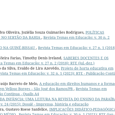
va Oliveira, Joziélia Souza Guimarães Rodrigues,
POLÍTICAS
S NO SERTÃO DA BAHIA
,
Revista Temas em Educação: v. 30 n. 2
O NA GUINÉ-BISSAU
,
Revista Temas em Educação: v. 27 n. 1 (2018
ieira Farias, Timothy Denis Ireland,
SABERES DOCENTES E OS
ta Temas em Educação: v. 27 n. 2 (2018): RTE (jul.-dez.)
 da Silva, Evaldo de Lira Azevêdo,
Projeto de horta educativa em
vista Temas em Educação: v. 32 n. 1 (2023): RTE - Publicação Cont
raújo Barreto de Melo,
A educação em direitos humanos e a forma
elyn Velloso Borges – São José dos Ramos/PB
,
Revista Temas em
ão Contínua - Qualis A4
DA INFÂNCIA: UMA LEITURA NA REVISTA DO ENSINO DA PARAÍB
. 24 (2015): Dossiê - Imprensa, história e educação
ira, Gustavo Roese Sanfelice,
IMPLICAÇÕES DIDÁTICO-PEDAGÓGIC
NO MÉDIO
,
Revista Temas em Educação: v. 30 n. 1 (2021): RTE (jan.