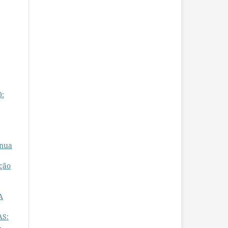
):
ínua
ção
A
AS:
-