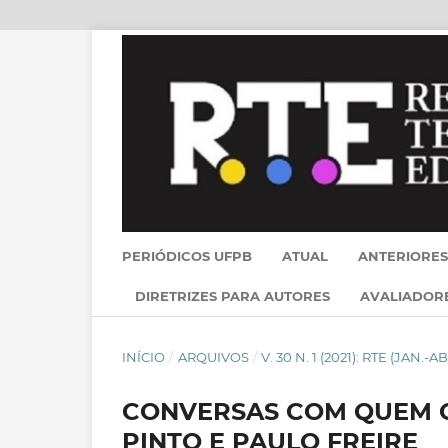
PERIÓDICOS UFPB
ATUAL
ANTERIORES
DIRETRIZES PARA AUTORES
AVALIADOR
INÍCIO
/
ARQUIVOS
/
V. 30 N. 1 (2021): RTE (JAN.-AB
CONVERSAS COM QUEM GO
PINTO E PAULO FREIRE