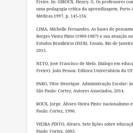
Freire. In: GIROUX. Henry. G. Os professores co
uma pedagogia crítica da aprendizagem. Porto A
Médicas,1997, p. 145-156.
LIMA, Michelle Fernandes. As bases do pensamen
Borges Vieira Pinto (1909-1987) e sua atuação no
Estudos Brasileiros (ISEB). Ensaio, Rio de Janeiro,
2015.
NETO, José Francisco de Melo. Diálogo em educ
Freire). João Pessoa: Editora Universitária da U
PARO, Vitor Henrique. Administração Escolar: int
São Paulo: Cortez, Autores Associados, 2014.
ROUX, Jorge. Álvaro Vieira Pinto: nacionalismo 
Paulo: Cortez, 1990.
VIEIRA PINTO, Álvaro. Sete lições sobre educação
Paulo: Cortez, 2003.