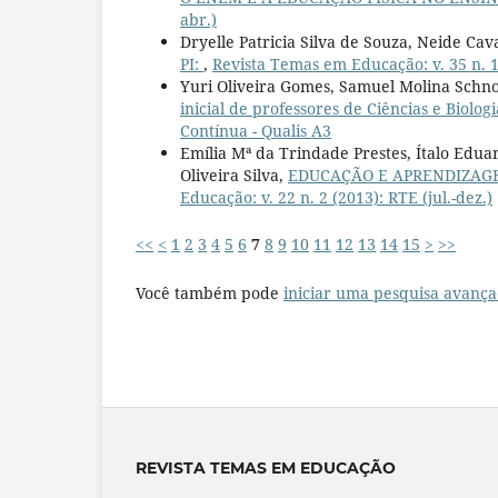
abr.)
Dryelle Patricia Silva de Souza, Neide Ca
PI:
,
Revista Temas em Educação: v. 35 n. 1
Yuri Oliveira Gomes, Samuel Molina Schn
inicial de professores de Ciências e Biolog
Contínua - Qualis A3
Emília Mª da Trindade Prestes, Ítalo Eduar
Oliveira Silva,
EDUCAÇÃO E APRENDIZAGE
Educação: v. 22 n. 2 (2013): RTE (jul.-dez.)
<<
<
1
2
3
4
5
6
7
8
9
10
11
12
13
14
15
>
>>
Você também pode
iniciar uma pesquisa avança
REVISTA TEMAS EM EDUCAÇÃO