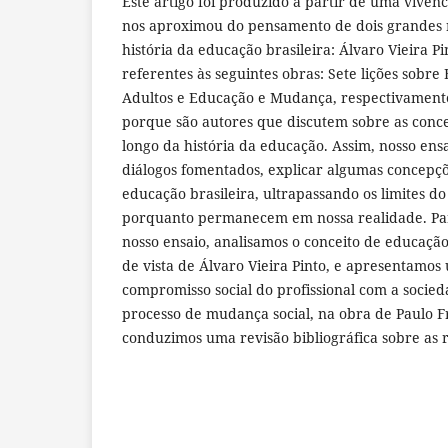
Este artigo foi produzido a partir de uma vivê
nos aproximou do pensamento de dois grandes 
história da educação brasileira: Álvaro Vieira Pi
referentes às seguintes obras: Sete lições sobre
Adultos e Educação e Mudança, respectivamente. 
porque são autores que discutem sobre as conc
longo da história da educação. Assim, nosso ens
diálogos fomentados, explicar algumas concep
educação brasileira, ultrapassando os limites d
porquanto permanecem em nossa realidade. Par
nosso ensaio, analisamos o conceito de educaçã
de vista de Álvaro Vieira Pinto, e apresentamo
compromisso social do profissional com a socied
processo de mudança social, na obra de Paulo Fr
conduzimos uma revisão bibliográfica sobre as 