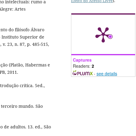
Efeito do Acesso Livre
).
mo intelectuais: rumo a
legre: Artes
to do filósofo Álvaro
 Instituto Superior de
 v. 23, n. 87, p. 485-515,
Captures
ação (Platão, Habermas e
Readers:
2
FPB, 2011.
-
see details
rodução crítica. 5ed.,
e terceiro mundo. São
 de adultos. 13. ed., São