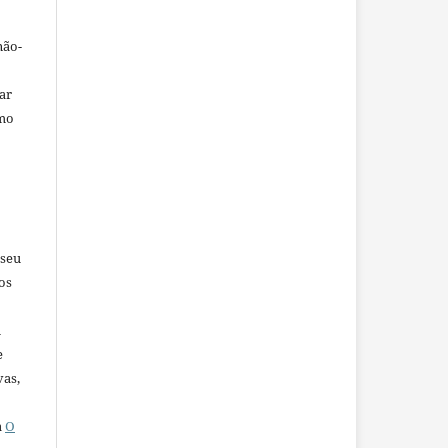
não-
car
omo
 seu
os
u
e
vas,
a
O