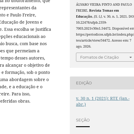
ncia no doutoramento, que
ÁLVARO VIEIRA PINTO AND PAULO
representantes da
FREIRE.
Revista Temas em
nto e Paulo Freire,
Educação
,
[S. l.]
, v. 30, n. 1, 2021. DO
 Educação de Jovens e
10.22478/ufpb.2359-
Essa escolha se justifica
7003.2021v30n1.54472. Disponível em
https://periodicos.ufpb.br/index.php/
epções educacionais ao
teo/article/view/54472. Acesso em: 7
aio busca, com base nos
ago. 2026.
ções que permeiam a
Fomatos de Citação
o tempo desses autores,
a alcançar o objetivo de
o e formação, sob o ponto
s uma abordagem sobre o
EDIÇÃO
ade, e a educação e o
eire. Para isso,
v. 30 n. 1 (2021): RTE (jan.-
referidas obras.
abr.)
SEÇÃO