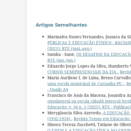
Artigos Semelhantes
Marinalva Nunes Fernandes, Jussara da Sil
PÚBLICAS E EDUCAÇÃO ÉTNICO - RACIAI
(2021): RTE (mai.-ago.)
Samba - Sané,
OS DESAFIOS DA EDUCAÇÃ
RTE (jan.-jun.)
Eduardo Jorge Lopes da Silva, Humberto V
CURSOS SEMIPRESENCIAIS DA EJA
,
Revis
Maria Aurilene I. de Lima, Breno Carvalho
uma escola municipal de Carnaíba-PE:
,
Re
- Qualis A4
Francisco de Assis da Macena, Josandra A
omnilateral na escola cidadã integral Joc
Educação: v. 34 n. 1 (2025): RTE - Publicaç
Meryglaucia Silva Azevedo,
A EDUCAÇÃO 
(1932-1934)
,
Revista Temas em Educação: v
Dinora Tereza Zucchetti, Tatiane de Olive
O ENEM E A EDUCAÇÃO FÍSICA NO ENSI