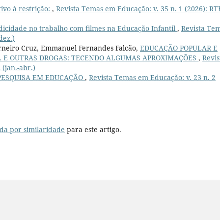
ivo à restrição:
,
Revista Temas em Educação: v. 35 n. 1 (2026): RTE
dicidade no trabalho com filmes na Educação Infantil
,
Revista Te
dez.)
arneiro Cruz, Emmanuel Fernandes Falcão,
EDUCAÇÃO POPULAR E
L E OUTRAS DROGAS: TECENDO ALGUMAS APROXIMAÇÕES
,
Revis
(jan.-abr.)
PESQUISA EM EDUCAÇÃO
,
Revista Temas em Educação: v. 23 n. 2
da por similaridade
para este artigo.