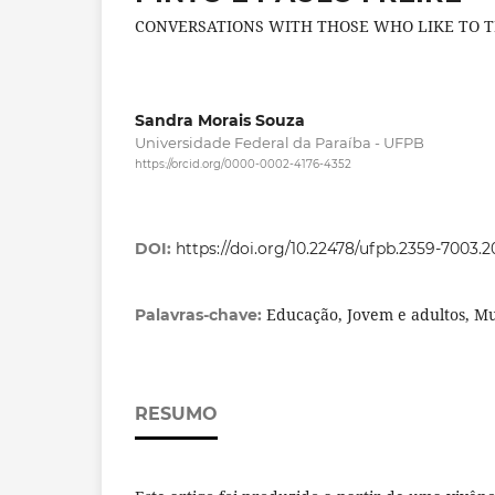
CONVERSATIONS WITH THOSE WHO LIKE TO TE
Sandra Morais Souza
Universidade Federal da Paraíba - UFPB
https://orcid.org/0000-0002-4176-4352
DOI:
https://doi.org/10.22478/ufpb.2359-7003.
Educação, Jovem e adultos, M
Palavras-chave:
RESUMO