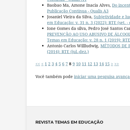
Baobao Ma, Amone Inacia Alves,
Do incent
Publicação Contínua - Qualis A3
Josaniel Vieira da Silva,
Subjetividade e lu
em Educação: v. 31 n. 3 (2022): RTE (set. - 
Ione Gomes da silva, Pedro José Santos C
PREVENÇÃO AO USO ABUSIVO DE ÁLCOO
Temas em Educação: v. 28 n. 1 (2019): RTE 
Antonio Carlos Willludwig,
MÉTODOS DE 
(2014): RTE (jul.-dez.)
<<
<
1
2
3
4
5
6
7
8
9
10
11
12
13
14
15
>
>>
Você também pode
iniciar uma pesquisa avança
REVISTA TEMAS EM EDUCAÇÃO