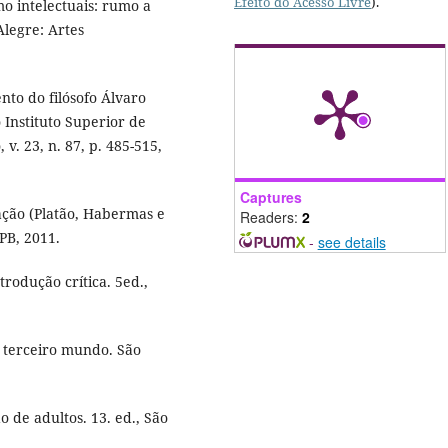
Efeito do Acesso Livre
).
mo intelectuais: rumo a
legre: Artes
to do filósofo Álvaro
 Instituto Superior de
 v. 23, n. 87, p. 485-515,
Captures
ação (Platão, Habermas e
Readers:
2
FPB, 2011.
-
see details
rodução crítica. 5ed.,
e terceiro mundo. São
 de adultos. 13. ed., São