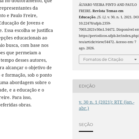
ncia no doutoramento, que
ÁLVARO VIEIRA PINTO AND PAULO
representantes da
FREIRE.
Revista Temas em
nto e Paulo Freire,
Educação
,
[S. l.]
, v. 30, n. 1, 2021. DO
 Educação de Jovens e
10.22478/ufpb.2359-
Essa escolha se justifica
7003.2021v30n1.54472. Disponível em
https://periodicos.ufpb.br/index.php/
epções educacionais ao
teo/article/view/54472. Acesso em: 7
aio busca, com base nos
ago. 2026.
ções que permeiam a
Fomatos de Citação
o tempo desses autores,
a alcançar o objetivo de
o e formação, sob o ponto
s uma abordagem sobre o
EDIÇÃO
ade, e a educação e o
eire. Para isso,
v. 30 n. 1 (2021): RTE (jan.-
referidas obras.
abr.)
SEÇÃO