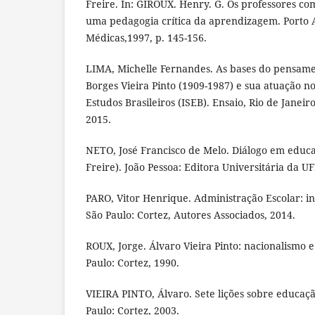
Freire. In: GIROUX. Henry. G. Os professores co
uma pedagogia crítica da aprendizagem. Porto A
Médicas,1997, p. 145-156.
LIMA, Michelle Fernandes. As bases do pensamen
Borges Vieira Pinto (1909-1987) e sua atuação no
Estudos Brasileiros (ISEB). Ensaio, Rio de Janeiro,
2015.
NETO, José Francisco de Melo. Diálogo em educ
Freire). João Pessoa: Editora Universitária da U
PARO, Vitor Henrique. Administração Escolar: int
São Paulo: Cortez, Autores Associados, 2014.
ROUX, Jorge. Álvaro Vieira Pinto: nacionalismo 
Paulo: Cortez, 1990.
VIEIRA PINTO, Álvaro. Sete lições sobre educação
Paulo: Cortez, 2003.