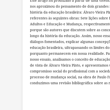
Este artigo foi produzido a partir de uma vivê
nos aproximou do pensamento de dois grandes 
história da educação brasileira: Álvaro Vieira Pi
referentes às seguintes obras: Sete lições sobre
Adultos e Educação e Mudança, respectivamente. 
porque são autores que discutem sobre as conc
longo da história da educação. Assim, nosso ens
diálogos fomentados, explicar algumas concep
educação brasileira, ultrapassando os limites d
porquanto permanecem em nossa realidade. Par
nosso ensaio, analisamos o conceito de educaçã
de vista de Álvaro Vieira Pinto, e apresentamo
compromisso social do profissional com a socied
processo de mudança social, na obra de Paulo Fr
conduzimos uma revisão bibliográfica sobre as 