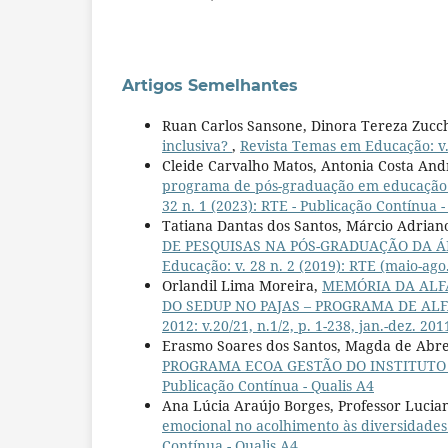
Artigos Semelhantes
Ruan Carlos Sansone, Dinora Tereza Zucch
inclusiva?
,
Revista Temas em Educação: v. 
Cleide Carvalho Matos, Antonia Costa An
programa de pós-graduação em educação
32 n. 1 (2023): RTE - Publicação Contínua -
Tatiana Dantas dos Santos, Márcio Adria
DE PESQUISAS NA PÓS-GRADUAÇÃO DA Á
Educação: v. 28 n. 2 (2019): RTE (maio-ago
Orlandil Lima Moreira,
MEMÓRIA DA ALFA
DO SEDUP NO PAJAS – PROGRAMA DE AL
2012: v.20/21, n.1/2, p. 1-238, jan.-dez. 20
Erasmo Soares dos Santos, Magda de Abre
PROGRAMA ECOA GESTÃO DO INSTITUT
Publicação Contínua - Qualis A4
Ana Lúcia Araújo Borges, Professor Lucian
emocional no acolhimento às diversidades
Contínua - Qualis A4