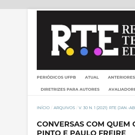
PERIÓDICOS UFPB
ATUAL
ANTERIORES
DIRETRIZES PARA AUTORES
AVALIADOR
INÍCIO
/
ARQUIVOS
/
V. 30 N. 1 (2021): RTE (JAN.-AB
CONVERSAS COM QUEM GO
PINTO E PAULO FREIRE