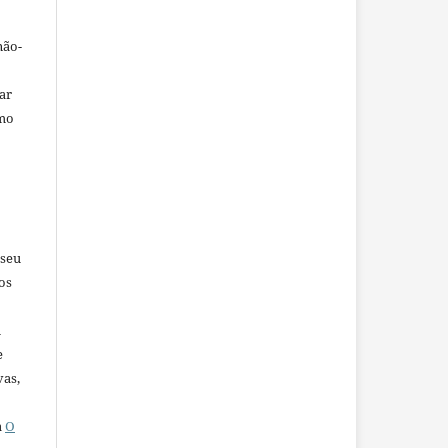
não-
car
omo
 seu
os
u
e
vas,
a
O