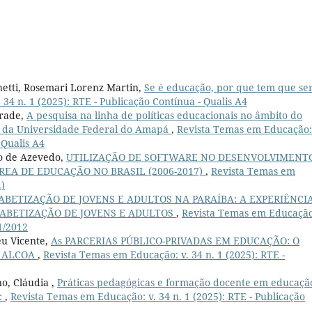
etti, Rosemari Lorenz Martin,
Se é educação, por que tem que se
34 n. 1 (2025): RTE - Publicação Contínua - Qualis A4
drade,
A pesquisa na linha de políticas educacionais no âmbito do
 da Universidade Federal do Amapá
,
Revista Temas em Educação:
 Qualis A4
no de Azevedo,
UTILIZAÇÃO DE SOFTWARE NO DESENVOLVIMENT
REA DE EDUCAÇÃO NO BRASIL (2006-2017)
,
Revista Temas em
.)
BETIZAÇÃO DE JOVENS E ADULTOS NA PARAÍBA: A EXPERIÊNCI
FABETIZAÇÃO DE JOVENS E ADULTOS
,
Revista Temas em Educação
11/2012
u Vicente,
As PARCERIAS PÚBLICO-PRIVADAS EM EDUCAÇÃO: O
O ALCOA
,
Revista Temas em Educação: v. 34 n. 1 (2025): RTE -
o, Cláudia ,
Práticas pedagógicas e formação docente em educaçã
:
,
Revista Temas em Educação: v. 34 n. 1 (2025): RTE - Publicação