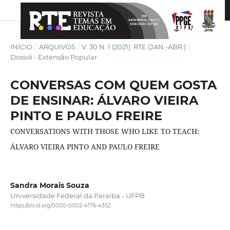
INÍCIO
/
ARQUIVOS
/
V. 30 N. 1 (2021): RTE (JAN.-ABR.)
/
Dossiê - Extensão Popular
CONVERSAS COM QUEM GOSTA
DE ENSINAR: ÁLVARO VIEIRA
PINTO E PAULO FREIRE
CONVERSATIONS WITH THOSE WHO LIKE TO TEACH:
ÁLVARO VIEIRA PINTO AND PAULO FREIRE
Sandra Morais Souza
Universidade Federal da Paraíba - UFPB
https://orcid.org/0000-0002-4176-4352