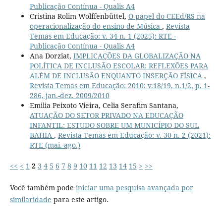
Publicação Contínua - Qualis A4
Cristina Rolim Wolffenbüttel,
O papel do CEEd/RS na
operacionalização do ensino de Música
,
Revista
Temas em Educação: v. 34 n. 1 (2025): RTE -
Publicação Contínua - Qualis A4
Ana Dorziat,
IMPLICAÇÕES DA GLOBALIZAÇÃO NA
POLÍTICA DE INCLUSÃO ESCOLAR: REFLEXÕES PARA
ALÉM DE INCLUSÃO ENQUANTO INSERÇÃO FÍSICA
,
Revista Temas em Educação: 2010: v.18/19, n.1/2, p. 1-
286, jan.-dez. 2009/2010
Emilia Peixoto Vieira, Celia Serafim Santana,
ATUAÇÃO DO SETOR PRIVADO NA EDUCAÇÃO
INFANTIL: ESTUDO SOBRE UM MUNICÍPIO DO SUL
BAHIA
,
Revista Temas em Educação: v. 30 n. 2 (2021):
RTE (mai.-ago.)
<<
<
1
2
3
4
5
6
7
8
9
10
11
12
13
14
15
>
>>
Você também pode
iniciar uma pesquisa avançada por
similaridade
para este artigo.