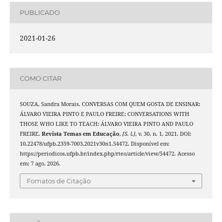
PUBLICADO
2021-01-26
COMO CITAR
SOUZA, Sandra Morais. CONVERSAS COM QUEM GOSTA DE ENSINAR:
ÁLVARO VIEIRA PINTO E PAULO FREIRE: CONVERSATIONS WITH
THOSE WHO LIKE TO TEACH: ÁLVARO VIEIRA PINTO AND PAULO
FREIRE.
Revista Temas em Educação
,
[S. l.]
, v. 30, n. 1, 2021. DOI:
10.22478/ufpb.2359-7003.2021v30n1.54472. Disponível em:
https://periodicos.ufpb.br/index.php/rteo/article/view/54472. Acesso
em: 7 ago. 2026.
Fomatos de Citação