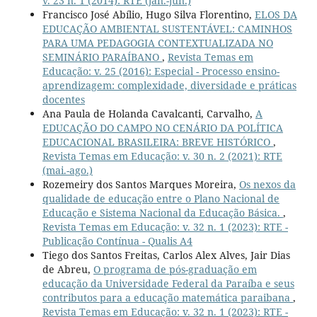
v. 23 n. 1 (2014): RTE (jan.-jun.)
Francisco José Abílio, Hugo Silva Florentino,
ELOS DA
EDUCAÇÃO AMBIENTAL SUSTENTÁVEL: CAMINHOS
PARA UMA PEDAGOGIA CONTEXTUALIZADA NO
SEMINÁRIO PARAÍBANO
,
Revista Temas em
Educação: v. 25 (2016): Especial - Processo ensino-
aprendizagem: complexidade, diversidade e práticas
docentes
Ana Paula de Holanda Cavalcanti, Carvalho,
A
EDUCAÇÃO DO CAMPO NO CENÁRIO DA POLÍTICA
EDUCACIONAL BRASILEIRA: BREVE HISTÓRICO
,
Revista Temas em Educação: v. 30 n. 2 (2021): RTE
(mai.-ago.)
Rozemeiry dos Santos Marques Moreira,
Os nexos da
qualidade de educação entre o Plano Nacional de
Educação e Sistema Nacional da Educação Básica.
,
Revista Temas em Educação: v. 32 n. 1 (2023): RTE -
Publicação Contínua - Qualis A4
Tiego dos Santos Freitas, Carlos Alex Alves, Jair Dias
de Abreu,
O programa de pós-graduação em
educação da Universidade Federal da Paraíba e seus
contributos para a educação matemática paraibana
,
Revista Temas em Educação: v. 32 n. 1 (2023): RTE -