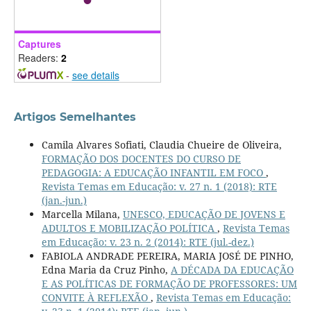
Captures
Readers:
2
-
see details
Artigos Semelhantes
Camila Alvares Sofiati, Claudia Chueire de Oliveira,
FORMAÇÃO DOS DOCENTES DO CURSO DE
PEDAGOGIA: A EDUCAÇÃO INFANTIL EM FOCO
,
Revista Temas em Educação: v. 27 n. 1 (2018): RTE
(jan.-jun.)
Marcella Milana,
UNESCO, EDUCAÇÃO DE JOVENS E
ADULTOS E MOBILIZAÇÃO POLÍTICA
,
Revista Temas
em Educação: v. 23 n. 2 (2014): RTE (jul.-dez.)
FABIOLA ANDRADE PEREIRA, MARIA JOSÉ DE PINHO,
Edna Maria da Cruz Pinho,
A DÉCADA DA EDUCAÇÃO
E AS POLÍTICAS DE FORMAÇÃO DE PROFESSORES: UM
CONVITE À REFLEXÃO
,
Revista Temas em Educação: