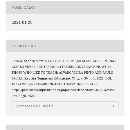
PUBLICADO
2021-01-26
COMO CITAR
SOUZA, Sandra Morais. CONVERSAS COM QUEM GOSTA DE ENSINAR:
ÁLVARO VIEIRA PINTO E PAULO FREIRE: CONVERSATIONS WITH
THOSE WHO LIKE TO TEACH: ÁLVARO VIEIRA PINTO AND PAULO
FREIRE.
Revista Temas em Educação
,
[S. l.]
, v. 30, n. 1, 2021. DOI:
10.22478/ufpb.2359-7003.2021v30n1.54472. Disponível em:
https://periodicos.ufpb.br/index.php/rteo/article/view/54472. Acesso
em: 7 ago. 2026.
Fomatos de Citação