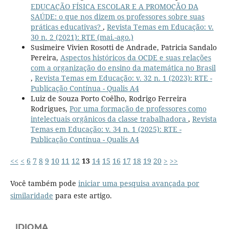
EDUCAÇÃO FÍSICA ESCOLAR E A PROMOÇÃO DA
SAÚDE: o que nos dizem os professores sobre suas
práticas educativas?
,
Revista Temas em Educação: v.
30 n. 2 (2021): RTE (mai.-ago.)
Susimeire Vivien Rosotti de Andrade, Patricia Sandalo
Pereira,
Aspectos históricos da OCDE e suas relações
com a organização do ensino da matemática no Brasil
,
Revista Temas em Educação: v. 32 n. 1 (2023): RTE -
Publicação Contínua - Qualis A4
Luiz de Souza Porto Coêlho, Rodrigo Ferreira
Rodrigues,
Por uma formação de professores como
intelectuais orgânicos da classe trabalhadora
,
Revista
Temas em Educação: v. 34 n. 1 (2025): RTE -
Publicação Contínua - Qualis A4
<<
<
6
7
8
9
10
11
12
13
14
15
16
17
18
19
20
>
>>
Você também pode
iniciar uma pesquisa avançada por
similaridade
para este artigo.
IDIOMA