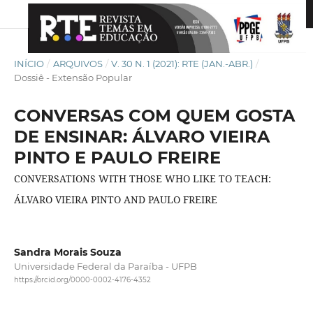
INÍCIO
/
ARQUIVOS
/
V. 30 N. 1 (2021): RTE (JAN.-ABR.)
/
Dossiê - Extensão Popular
CONVERSAS COM QUEM GOSTA
DE ENSINAR: ÁLVARO VIEIRA
PINTO E PAULO FREIRE
CONVERSATIONS WITH THOSE WHO LIKE TO TEACH:
ÁLVARO VIEIRA PINTO AND PAULO FREIRE
Sandra Morais Souza
Universidade Federal da Paraíba - UFPB
https://orcid.org/0000-0002-4176-4352