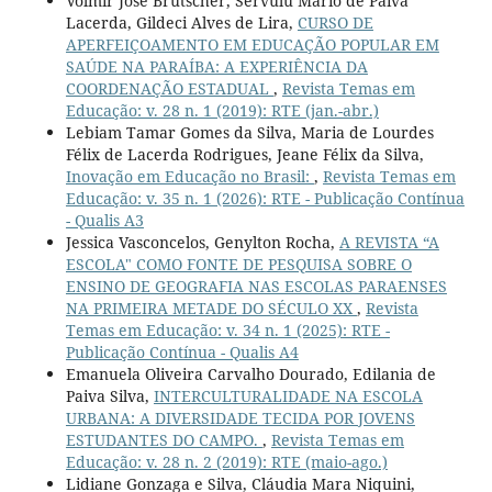
Volmir José Brutscher, Sérvulu Mário de Paiva
Lacerda, Gildeci Alves de Lira,
CURSO DE
APERFEIÇOAMENTO EM EDUCAÇÃO POPULAR EM
SAÚDE NA PARAÍBA: A EXPERIÊNCIA DA
COORDENAÇÃO ESTADUAL
,
Revista Temas em
Educação: v. 28 n. 1 (2019): RTE (jan.-abr.)
Lebiam Tamar Gomes da Silva, Maria de Lourdes
Félix de Lacerda Rodrigues, Jeane Félix da Silva,
Inovação em Educação no Brasil:
,
Revista Temas em
Educação: v. 35 n. 1 (2026): RTE - Publicação Contínua
- Qualis A3
Jessica Vasconcelos, Genylton Rocha,
A REVISTA “A
ESCOLA" COMO FONTE DE PESQUISA SOBRE O
ENSINO DE GEOGRAFIA NAS ESCOLAS PARAENSES
NA PRIMEIRA METADE DO SÉCULO XX
,
Revista
Temas em Educação: v. 34 n. 1 (2025): RTE -
Publicação Contínua - Qualis A4
Emanuela Oliveira Carvalho Dourado, Edilania de
Paiva Silva,
INTERCULTURALIDADE NA ESCOLA
URBANA: A DIVERSIDADE TECIDA POR JOVENS
ESTUDANTES DO CAMPO.
,
Revista Temas em
Educação: v. 28 n. 2 (2019): RTE (maio-ago.)
Lidiane Gonzaga e Silva, Cláudia Mara Niquini,