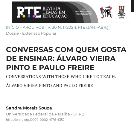
INÍCIO
/
ARQUIVOS
/
V. 30 N. 1 (2021): RTE (JAN.-ABR.)
/
Dossiê - Extensão Popular
CONVERSAS COM QUEM GOSTA
DE ENSINAR: ÁLVARO VIEIRA
PINTO E PAULO FREIRE
CONVERSATIONS WITH THOSE WHO LIKE TO TEACH:
ÁLVARO VIEIRA PINTO AND PAULO FREIRE
Sandra Morais Souza
Universidade Federal da Paraíba - UFPB
https://orcid.org/0000-0002-4176-4352