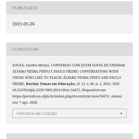
PUBLICADO
2021-01-26
COMO CITAR
SOUZA, Sandra Morais. CONVERSAS COM QUEM GOSTA DE ENSINAR:
ÁLVARO VIEIRA PINTO E PAULO FREIRE: CONVERSATIONS WITH
THOSE WHO LIKE TO TEACH: ÁLVARO VIEIRA PINTO AND PAULO
FREIRE.
Revista Temas em Educação
,
[S. l.]
, v. 30, n. 1, 2021. DOI:
10.22478/ufpb.2359-7003.2021v30n1.54472. Disponível em:
https://periodicos.ufpb.br/index.php/rteo/article/view/54472. Acesso
em: 7 ago. 2026.
Fomatos de Citação