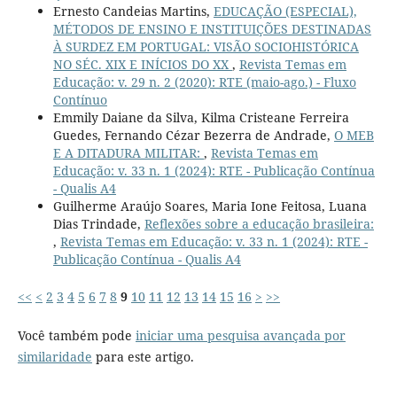
Ernesto Candeias Martins,
EDUCAÇÃO (ESPECIAL),
MÉTODOS DE ENSINO E INSTITUIÇÕES DESTINADAS
À SURDEZ EM PORTUGAL: VISÃO SOCIOHISTÓRICA
NO SÉC. XIX E INÍCIOS DO XX
,
Revista Temas em
Educação: v. 29 n. 2 (2020): RTE (maio-ago.) - Fluxo
Contínuo
Emmily Daiane da Silva, Kilma Cristeane Ferreira
Guedes, Fernando Cézar Bezerra de Andrade,
O MEB
E A DITADURA MILITAR:
,
Revista Temas em
Educação: v. 33 n. 1 (2024): RTE - Publicação Contínua
- Qualis A4
Guilherme Araújo Soares, Maria Ione Feitosa, Luana
Dias Trindade,
Reflexões sobre a educação brasileira:
,
Revista Temas em Educação: v. 33 n. 1 (2024): RTE -
Publicação Contínua - Qualis A4
<<
<
2
3
4
5
6
7
8
9
10
11
12
13
14
15
16
>
>>
Você também pode
iniciar uma pesquisa avançada por
similaridade
para este artigo.