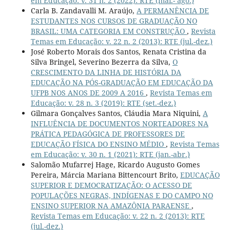
em Educação: v. 31 n. 2 (2022): RTE (mai.- ago.)
Carla B. Zandavalli M. Araújo,
A PERMANÊNCIA DE
ESTUDANTES NOS CURSOS DE GRADUAÇÃO NO
BRASIL: UMA CATEGORIA EM CONSTRUÇÃO
,
Revista
Temas em Educação: v. 22 n. 2 (2013): RTE (jul.-dez.)
José Roberto Morais dos Santos, Renata Cristina da
Silva Bringel, Severino Bezerra da Silva,
O
CRESCIMENTO DA LINHA DE HISTÓRIA DA
EDUCAÇÃO NA PÓS-GRADUAÇÃO EM EDUCAÇÃO DA
UFPB NOS ANOS DE 2009 A 2016
,
Revista Temas em
Educação: v. 28 n. 3 (2019): RTE (set.-dez.)
Gilmara Gonçalves Santos, Cláudia Mara Niquini,
A
INFLUÊNCIA DE DOCUMENTOS NORTEADORES NA
PRÁTICA PEDAGÓGICA DE PROFESSORES DE
EDUCAÇÃO FÍSICA DO ENSINO MÉDIO
,
Revista Temas
em Educação: v. 30 n. 1 (2021): RTE (jan.-abr.)
Salomão Mufarrej Hage, Ricardo Augusto Gomes
Pereira, Márcia Mariana Bittencourt Brito,
EDUCAÇÃO
SUPERIOR E DEMOCRATIZAÇÃO: O ACESSO DE
POPULAÇÕES NEGRAS, INDÍGENAS E DO CAMPO NO
ENSINO SUPERIOR NA AMAZÔNIA PARAENSE
,
Revista Temas em Educação: v. 22 n. 2 (2013): RTE
(jul.-dez.)