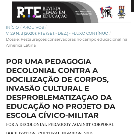
INÍCIO
/
ARQUIVOS
/
V. 29 N. 3 (2020): RTE (SET.- DEZ.) - FLUXO CONTÍNUO
/
Dossiê: Restaurações conservadoras no campo educacional na
América Latina
POR UMA PEDAGOGIA
DECOLONIAL CONTRA A
DOCILIZAÇÃO DE CORPOS,
INVASÃO CULTURAL E
DESPROBLEMATIZAÇAO DA
EDUCAÇÃO NO PROJETO DA
ESCOLA CÍVICO-MILITAR
FOR A DECOLONIAL PEDAGOGY AGAINST CORPORAL
DOCILIZATION, CULTURAL INVASION AND