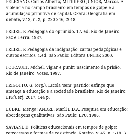
FELICIANO, Carlos Alberto; MITIDIERO JUNIOR, Marcos. A
violência no campo brasileiro em tempos de golpe e a
acumulação primitiva de capital. Okara: Geografia em
debate, v.12, n. 2, p. 220-246, 2018.
FREIRE, P. Pedagogia do oprimido. 17. ed. Rio de Janeiro:
Paz e Terra. 1987.
FREIRE, P. Pedagogia da indignação: cartas pedagógicas e
outros escritos. 1.ed. São Paulo: Editora UNESP, 2000.
FOUCAULT, Michel. Vigiar e punir: nascimento da prisão.
Rio de Janeiro: Vozes, 1987.
FRIGOTTO, G. (org.). Escola ‘sem’ partido: esfinge que
ameaça a educação e a sociedade brasileira. Rio de Janeiro:
LPP/Uerj, 2017. 144 p.
LÜDKE, Menga; ANDRÉ, Marli E.D.A. Pesquisa em educação:
abordagens qualitativas. São Paulo: EPU, 1986.
SAVIANI, D. Políticas educacionais em tempos de golpe:
retrocessos e formas de resistência. Roteiro, v. 45, p. 1-18, 3