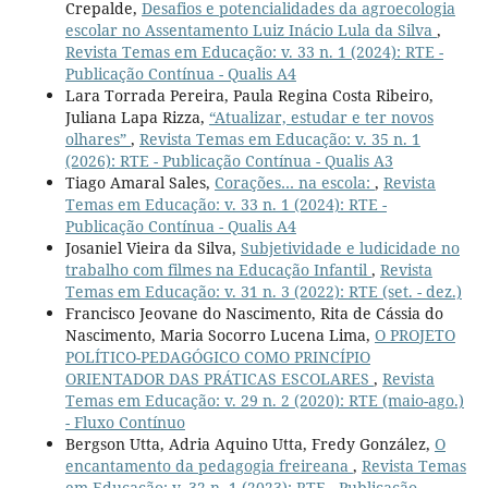
Crepalde,
Desafios e potencialidades da agroecologia
escolar no Assentamento Luiz Inácio Lula da Silva
,
Revista Temas em Educação: v. 33 n. 1 (2024): RTE -
Publicação Contínua - Qualis A4
Lara Torrada Pereira, Paula Regina Costa Ribeiro,
Juliana Lapa Rizza,
“Atualizar, estudar e ter novos
olhares”
,
Revista Temas em Educação: v. 35 n. 1
(2026): RTE - Publicação Contínua - Qualis A3
Tiago Amaral Sales,
Corações… na escola:
,
Revista
Temas em Educação: v. 33 n. 1 (2024): RTE -
Publicação Contínua - Qualis A4
Josaniel Vieira da Silva,
Subjetividade e ludicidade no
trabalho com filmes na Educação Infantil
,
Revista
Temas em Educação: v. 31 n. 3 (2022): RTE (set. - dez.)
Francisco Jeovane do Nascimento, Rita de Cássia do
Nascimento, Maria Socorro Lucena Lima,
O PROJETO
POLÍTICO-PEDAGÓGICO COMO PRINCÍPIO
ORIENTADOR DAS PRÁTICAS ESCOLARES
,
Revista
Temas em Educação: v. 29 n. 2 (2020): RTE (maio-ago.)
- Fluxo Contínuo
Bergson Utta, Adria Aquino Utta, Fredy González,
O
encantamento da pedagogia freireana
,
Revista Temas
em Educação: v. 32 n. 1 (2023): RTE - Publicação