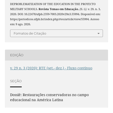
DEPROBLEMATIZATION OF THE EDUCATION IN THE PROYECTO
MILITARY SCHOOLS.
Revista Temas em Educação
,
[S. l.]
, v. 29, n. 3,
2020. DOI: 10.22478/ufpb.2359-7003.2020v29n3.55994. Disponível em:
https://periodicos.ufpb.br/index.php/rteo/article/view/55994. Acesso
em: 9 ago. 2026.
Fomatos de Citação
EDIÇÃO
v. 29 n. 3 (2020): RTE (set.- dez.) - Fluxo contínuo
SEÇÃO
Dossiê: Restaurações conservadoras no campo
educacional na América Latina