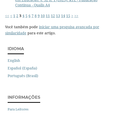
Contínua - Qualis A4
<<
<
1
2
3
4
5
6
7
8
9
10
11
12
13
14
15
>
>>
Você também pode
iniciar uma pesquisa avançada por
similaridade
para este artigo.
IDIOMA
English
Español (España)
Português (Brasil)
INFORMAÇÕES
Para Leitores