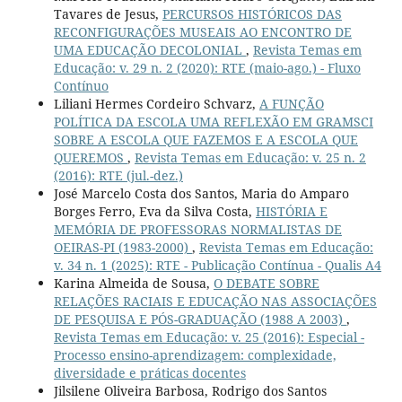
Tavares de Jesus,
PERCURSOS HISTÓRICOS DAS
RECONFIGURAÇÕES MUSEAIS AO ENCONTRO DE
UMA EDUCAÇÃO DECOLONIAL
,
Revista Temas em
Educação: v. 29 n. 2 (2020): RTE (maio-ago.) - Fluxo
Contínuo
Liliani Hermes Cordeiro Schvarz,
A FUNÇÃO
POLÍTICA DA ESCOLA UMA REFLEXÃO EM GRAMSCI
SOBRE A ESCOLA QUE FAZEMOS E A ESCOLA QUE
QUEREMOS
,
Revista Temas em Educação: v. 25 n. 2
(2016): RTE (jul.-dez.)
José Marcelo Costa dos Santos, Maria do Amparo
Borges Ferro, Eva da Silva Costa,
HISTÓRIA E
MEMÓRIA DE PROFESSORAS NORMALISTAS DE
OEIRAS-PI (1983-2000)
,
Revista Temas em Educação:
v. 34 n. 1 (2025): RTE - Publicação Contínua - Qualis A4
Karina Almeida de Sousa,
O DEBATE SOBRE
RELAÇÕES RACIAIS E EDUCAÇÃO NAS ASSOCIAÇÕES
DE PESQUISA E PÓS-GRADUAÇÃO (1988 A 2003)
,
Revista Temas em Educação: v. 25 (2016): Especial -
Processo ensino-aprendizagem: complexidade,
diversidade e práticas docentes
Jilsilene Oliveira Barbosa, Rodrigo dos Santos