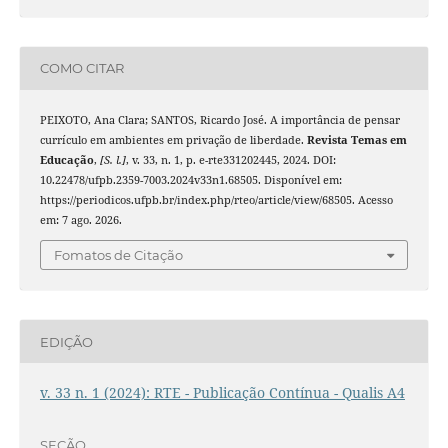
COMO CITAR
PEIXOTO, Ana Clara; SANTOS, Ricardo José. A importância de pensar
currículo em ambientes em privação de liberdade.
Revista Temas em
Educação
,
[S. l.]
, v. 33, n. 1, p. e-rte331202445, 2024. DOI:
10.22478/ufpb.2359-7003.2024v33n1.68505. Disponível em:
https://periodicos.ufpb.br/index.php/rteo/article/view/68505. Acesso
em: 7 ago. 2026.
Fomatos de Citação
EDIÇÃO
v. 33 n. 1 (2024): RTE - Publicação Contínua - Qualis A4
SEÇÃO