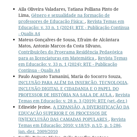
Aila Oliveira Valadares, Tatiana Polliana Pinto de
Lima,
Gênero e sexualidade na formação de
professores de Educação Física:
,
Revista Temas em
Educação: v. 33 n. 1 (2024): RTE - Publicação Contínua
- Qualis A4
Mateus Gonçalves de Sousa, Efraim de Alcântara
Matos, Antonio Marcos da Costa Silvano,
Contribuições do Programa Residência Pedagógica
para as licenciaturas em Matemática
,
Revista Temas
em Educação: v. 33 n. 1 (2024): RTE - Publicação
Contínua - Qualis A4
Paulo Augusto Tamanini, Maria do Socorro Souza,
INCLUSÃO PARA ALÉM DA INSERÇÃO. TECNOLOGIA,
INCLUSÃO DIGITAL E CIDADANIA E O PAPEL DO
PROFESSOR DE HISTÓRIA NA SALA DE AULA
,
Revista
Temas em Educação: v. 28 n. 3 (2019): RTE (set.-dez.)
Edineide Jezine,
A EXPANSÃO, A DIVERSIFICAÇÃO DA
EDUCAÇÃO SUPERIOR E OS PROCESSOS DE
[IN]EXCLUSÃO DAS CAMADAS POPULARES
,
Revista
Temas em Educação: 2010: v.18/19, n.1/2, p. 1-286,
jan.-dez. 2009/2010