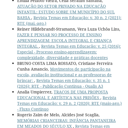
Emilia Peixoto Vieira, Celia Serafim Santana,
ATUAÇÃO DO SETOR PRIVADO NA EDUCAÇÃO
INFANTIL: ESTUDO SOBRE UM MUNICÍPIO DO SUL
BAHIA
,
Revista Temas em Educação: v. 30 n. 2 (2021):
RTE (mai.-ago.)
Reiner Hildebrandt-Stramann, Vera Luza Uchôa Lins,
FAZER E PENSAR NO PROCESSO DE ENSINO
APRENDIZAGEM: ESCOLA INTEGRAL E CRIANÇA
INTEGRAL
,
Revista Temas em Educação: v. 25 (2016):
Especial - Processo ensino-aprendizagem:
complexidade, diversidade e práticas docentes
BRUNO COSTA LIMA ROSSATO, Cristiane Ferreira
Cunha Amancio,
Movimentos de participação na
escola, avaliação institucional e as professoras de
brincar:
,
Revista Temas em Educação: v. 35 n. 1
(2026): RTE - Publicação Contínua - Qualis A3
Analia Umpierrez,
TRAÇOS DE UMA PROPOSTA
EDUCACIONAL E ARTÍSTICA NAS PRISÕES
,
Revista
Temas em Educação: v. 29 n. 2 (2020): RTE (maio-ago.)
- Fluxo Contínuo
Rogerio Zaim de Melo, Alcides José Scaglia,
MEMÓRIAS CRIANCEIRAS: INFÂNCIA PANTANEIRA
EM MEADOS DO SÉCULO XX
,
Revista Temas em