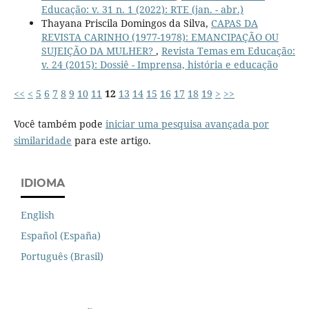
Educação: v. 31 n. 1 (2022): RTE (jan. - abr.)
Thayana Priscila Domingos da Silva,
CAPAS DA
REVISTA CARINHO (1977-1978): EMANCIPAÇÃO OU
SUJEIÇÃO DA MULHER?
,
Revista Temas em Educação:
v. 24 (2015): Dossiê - Imprensa, história e educação
<<
<
5
6
7
8
9
10
11
12
13
14
15
16
17
18
19
>
>>
Você também pode
iniciar uma pesquisa avançada por
similaridade
para este artigo.
IDIOMA
English
Español (España)
Português (Brasil)