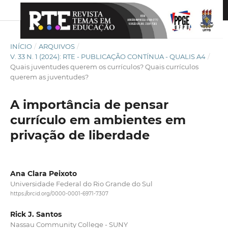
INÍCIO
/
ARQUIVOS
/
V. 33 N. 1 (2024): RTE - PUBLICAÇÃO CONTÍNUA - QUALIS A4
/
Quais juventudes querem os currículos? Quais currículos
querem as juventudes?
A importância de pensar
currículo em ambientes em
privação de liberdade
Ana Clara Peixoto
Universidade Federal do Rio Grande do Sul
https://orcid.org/0000-0001-6971-7307
Rick J. Santos
Nassau Community College - SUNY