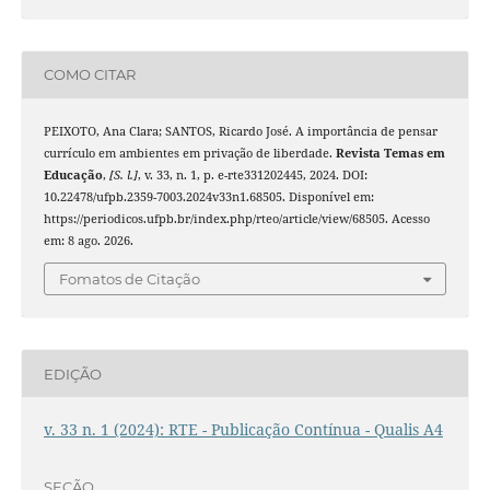
COMO CITAR
PEIXOTO, Ana Clara; SANTOS, Ricardo José. A importância de pensar
currículo em ambientes em privação de liberdade.
Revista Temas em
Educação
,
[S. l.]
, v. 33, n. 1, p. e-rte331202445, 2024. DOI:
10.22478/ufpb.2359-7003.2024v33n1.68505. Disponível em:
https://periodicos.ufpb.br/index.php/rteo/article/view/68505. Acesso
em: 8 ago. 2026.
Fomatos de Citação
EDIÇÃO
v. 33 n. 1 (2024): RTE - Publicação Contínua - Qualis A4
SEÇÃO