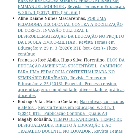
BREVES REFLEXÕES SOBRE O PERSONALISMO EM
EMMANUEL MOUNIER
,
Revista Temas em Educação:
v. 26 n. 1 (2017): RTE (jan.-jun.)
Aline Daiane Nunes Mascarenhas,
POR UMA
PEDAGOGIA DECOLONIAL CONTRA A DOCILIZAÇÃO
DE CORPOS, INVASÃO CULTURAL E
DESPROBLEMATIZAÇAO DA EDUCAÇÃO NO PROJETO
DA ESCOLA CÍVICO-MILITAR
,
Revista Temas em
Educação: v. 29 n. 3 (2020): RTE (set.- dez.) - Fluxo
contínuo
Francisco José Abílio, Hugo Silva Florentino,
ELOS DA
EDUCAÇÃO AMBIENTAL SUSTENTÁVEL: CAMINHOS
PARA UMA PEDAGOGIA CONTEXTUALIZADA NO
SEMINÁRIO PARAÍBANO
,
Revista Temas em
Educação: v. 25 (2016): Especial - Processo ensino-
aprendizagem: complexidade, diversidade e práticas
docentes
Rodrigo Vital, Márcio Caetano,
Narrativas, currículos
e afetos:
,
Revista Temas em Educação: v. 33 n. 1
(2024): RTE - Publicação Contínua - Qualis A4
Magaly Robalino,
TEMPO DE PANDEMIA, TEMPO DE
DESIGUALDADES. DIREITO À EDUCAÇÃO E AO
TRABALHO DOCENTE NO EQUADOR
,
Revista Temas