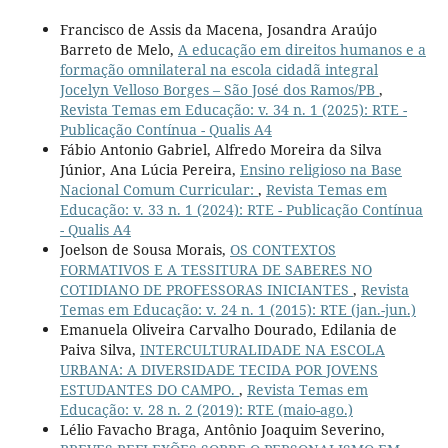
Francisco de Assis da Macena, Josandra Araújo
Barreto de Melo,
A educação em direitos humanos e a
formação omnilateral na escola cidadã integral
Jocelyn Velloso Borges – São José dos Ramos/PB
,
Revista Temas em Educação: v. 34 n. 1 (2025): RTE -
Publicação Contínua - Qualis A4
Fábio Antonio Gabriel, Alfredo Moreira da Silva
Júnior, Ana Lúcia Pereira,
Ensino religioso na Base
Nacional Comum Curricular:
,
Revista Temas em
Educação: v. 33 n. 1 (2024): RTE - Publicação Contínua
- Qualis A4
Joelson de Sousa Morais,
OS CONTEXTOS
FORMATIVOS E A TESSITURA DE SABERES NO
COTIDIANO DE PROFESSORAS INICIANTES
,
Revista
Temas em Educação: v. 24 n. 1 (2015): RTE (jan.-jun.)
Emanuela Oliveira Carvalho Dourado, Edilania de
Paiva Silva,
INTERCULTURALIDADE NA ESCOLA
URBANA: A DIVERSIDADE TECIDA POR JOVENS
ESTUDANTES DO CAMPO.
,
Revista Temas em
Educação: v. 28 n. 2 (2019): RTE (maio-ago.)
Lélio Favacho Braga, Antônio Joaquim Severino,