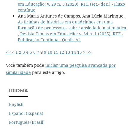
em Educação: v. 29 n. 3 (2020): RTE (set.- dez.) - Fluxo
contínuo
Ana Maria Antunes de Campos, Ana Lúcia Marinque,
As tirinhas de histórias em quadrinhos em uma
formação de professores sobre ansiedade matemática
,
Revista Temas em Educação: v. 34 n. 1 (2025): RTE -
Publicação Contínua - Qualis A4
<<
<
1
2
3
4
5
6
7
8
9
10
11
12
13
14
15
>
>>
Você também pode
iniciar uma pesquisa avançada por
similaridade
para este artigo.
IDIOMA
English
Español (España)
Português (Brasil)