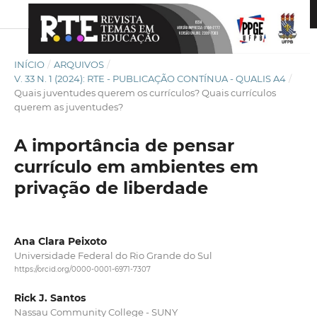
INÍCIO
/
ARQUIVOS
/
V. 33 N. 1 (2024): RTE - PUBLICAÇÃO CONTÍNUA - QUALIS A4
/
Quais juventudes querem os currículos? Quais currículos
querem as juventudes?
A importância de pensar
currículo em ambientes em
privação de liberdade
Ana Clara Peixoto
Universidade Federal do Rio Grande do Sul
https://orcid.org/0000-0001-6971-7307
Rick J. Santos
Nassau Community College - SUNY