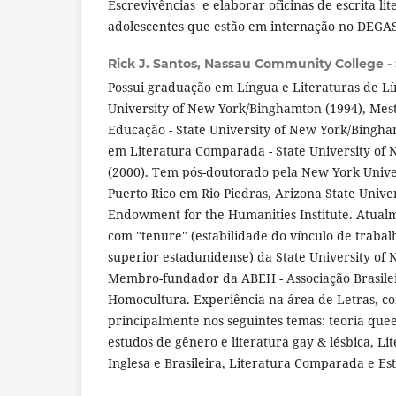
Escrevivências e elaborar oficinas de escrita lit
adolescentes que estão em internação no DEGASE
Rick J. Santos,
Nassau Community College -
Possui graduação em Língua e Literaturas de Lín
University of New York/Binghamton (1994), Mes
Educação - State University of New York/Bingh
em Literatura Comparada - State University of
(2000). Tem pós-doutorado pela New York Univers
Puerto Rico em Rio Piedras, Arizona State Univer
Endowment for the Humanities Institute. Atualm
com "tenure" (estabilidade do vínculo de trabal
superior estadunidense) da State University of
Membro-fundador da ABEH - Associação Brasilei
Homocultura. Experiência na área de Letras, co
principalmente nos seguintes temas: teoria queer
estudos de gênero e literatura gay & lésbica, L
Inglesa e Brasileira, Literatura Comparada e Est