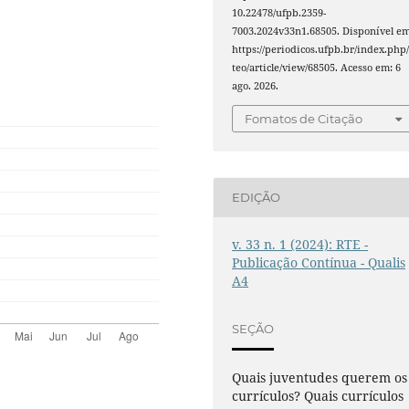
10.22478/ufpb.2359-
7003.2024v33n1.68505. Disponível em
https://periodicos.ufpb.br/index.php/
teo/article/view/68505. Acesso em: 6
ago. 2026.
Fomatos de Citação
EDIÇÃO
v. 33 n. 1 (2024): RTE -
Publicação Contínua - Qualis
A4
SEÇÃO
Quais juventudes querem os
currículos? Quais currículos