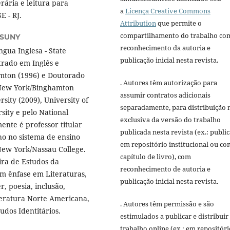
erária e leitura para
a
Licença Creative Commons
 - RJ.
Attribution
que permite o
compartilhamento do trabalho co
 SUNY
reconhecimento da autoria e
gua Inglesa - State
publicação inicial nesta revista.
trado em Inglês e
amton (1996) e Doutorado
. Autores têm autorização para
 New York/Binghamton
assumir contratos adicionais
ity (2009), University of
separadamente, para distribuição 
sity e pelo National
exclusiva da versão do trabalho
ente é professor titular
publicada nesta revista (ex.: publi
ho no sistema de ensino
em repositório institucional ou c
 New York/Nassau College.
capítulo de livro), com
ra de Estudos da
reconhecimento de autoria e
m ênfase em Literaturas,
publicação inicial nesta revista.
, poesia, inclusão,
iteratura Norte Americana,
. Autores têm permissão e são
udos Identitários.
estimulados a publicar e distribuir
trabalho online (ex.: em repositóri