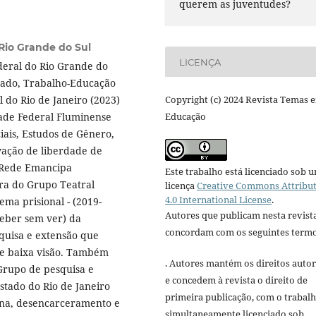
querem as juventudes?
Rio Grande do Sul
LICENÇA
eral do Rio Grande do
tado, Trabalho-Educação
 do Rio de Janeiro (2023)
Copyright (c) 2024 Revista Temas 
ade Federal Fluminense
Educação
iais, Estudos de Gênero,
vação de liberdade de
a Rede Emancipa
Este trabalho está licenciado sob 
ra do Grupo Teatral
licença
Creative Commons Attribu
4.0 International License
.
ma prisional - (2019-
Autores que publicam nesta revist
ceber sem ver) da
concordam com os seguintes termo
quisa e extensão que
 de baixa visão. Também
. Autores mantém os direitos autor
Grupo de pesquisa e
e concedem à revista o direito de
stado do Rio de Janeiro
primeira publicação, com o trabal
pena, desencarceramento e
simultaneamente licenciado sob