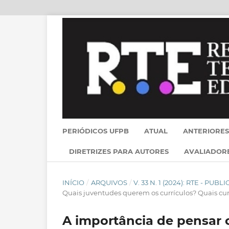
PERIÓDICOS UFPB
ATUAL
ANTERIORES
DIRETRIZES PARA AUTORES
AVALIADOR
INÍCIO
/
ARQUIVOS
/
V. 33 N. 1 (2024): RTE - PU
Quais juventudes querem os currículos? Quais cu
A importância de pensar 