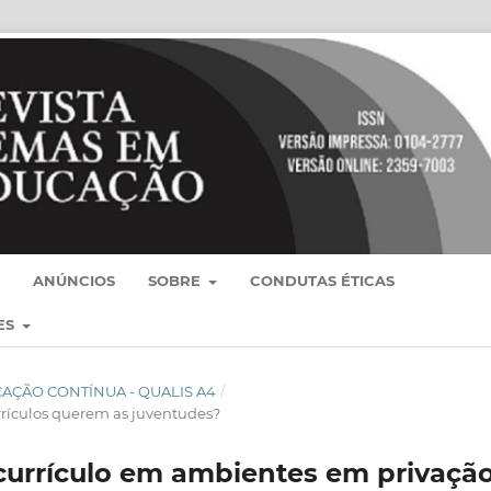
ANÚNCIOS
SOBRE
CONDUTAS ÉTICAS
ES
BLICAÇÃO CONTÍNUA - QUALIS A4
/
rrículos querem as juventudes?
currículo em ambientes em privaçã