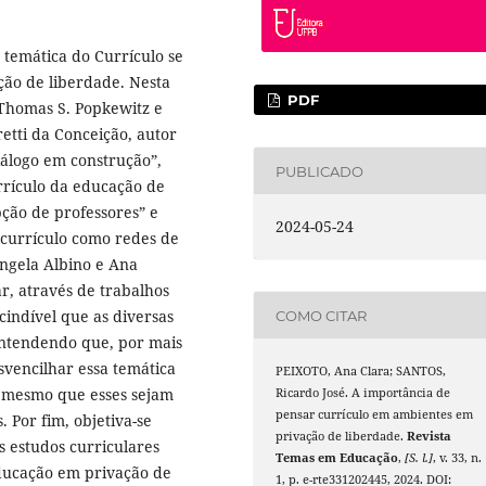
temática do Currículo se
ão de liberdade. Nesta
PDF
o Thomas S. Popkewitz e
etti da Conceição, autor
iálogo em construção”,
PUBLICADO
rrículo da educação de
pção de professores” e
2024-05-24
 currículo como redes de
Ângela Albino e Ana
r, através de trabalhos
indível que as diversas
COMO CITAR
ntendendo que, por mais
svencilhar essa temática
PEIXOTO, Ana Clara; SANTOS,
, mesmo que esses sejam
Ricardo José. A importância de
pensar currículo em ambientes em
 Por fim, objetiva-se
privação de liberdade.
Revista
os estudos curriculares
Temas em Educação
,
[S. l.]
, v. 33, n.
educação em privação de
1, p. e-rte331202445, 2024. DOI: