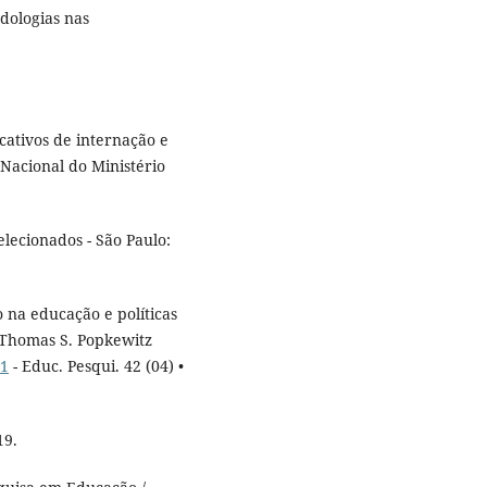
odologias nas
ativos de internação e
 Nacional do Ministério
elecionados - São Paulo:
na educação e políticas
m Thomas S. Popkewitz
01
- Educ. Pesqui. 42 (04) •
19.