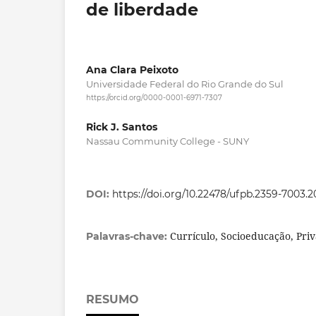
de liberdade
Ana Clara Peixoto
Universidade Federal do Rio Grande do Sul
https://orcid.org/0000-0001-6971-7307
Rick J. Santos
Nassau Community College - SUNY
DOI:
https://doi.org/10.22478/ufpb.2359-7003.
Currículo, Socioeducação, Pri
Palavras-chave:
RESUMO