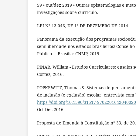
59 • out/dez 2019 • Outras epistemologias e met
investigações sobre currículo.
LEI Nº 13.046, DE 1º DE DEZEMBRO DE 2014.
Panorama da execução dos programas socioeduc
semiliberdade nos estados brasileiros/ Conselho
Público. – Brasília: CNMP, 2019.
PINAR, William - Estudos Curriculares: ensaios s
Cortez, 2016.
POPKEWITZ, Thomas S. Sistemas de pensamento 
de inclusão (e exclusão) escolar: entrevista co
https://doi.org/10.1590/S1517-970220164204002
Oct-Dec 2016
Proposta de Emenda à Constituição n° 33, de 20