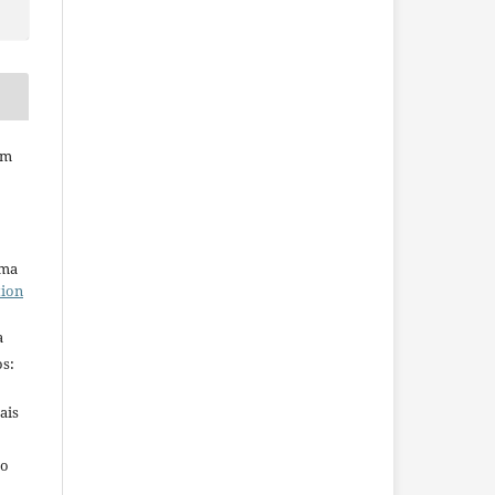
em
uma
tion
a
s:
ais
ho