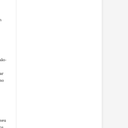
m
não-
car
omo
 seu
os