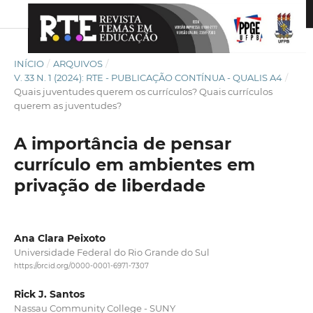
INÍCIO
/
ARQUIVOS
/
V. 33 N. 1 (2024): RTE - PUBLICAÇÃO CONTÍNUA - QUALIS A4
/
Quais juventudes querem os currículos? Quais currículos
querem as juventudes?
A importância de pensar
currículo em ambientes em
privação de liberdade
Ana Clara Peixoto
Universidade Federal do Rio Grande do Sul
https://orcid.org/0000-0001-6971-7307
Rick J. Santos
Nassau Community College - SUNY