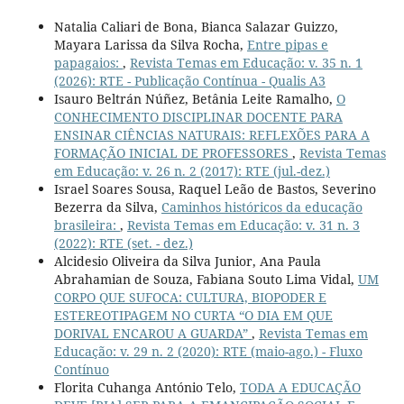
Natalia Caliari de Bona, Bianca Salazar Guizzo,
Mayara Larissa da Silva Rocha,
Entre pipas e
papagaios:
,
Revista Temas em Educação: v. 35 n. 1
(2026): RTE - Publicação Contínua - Qualis A3
Isauro Beltrán Núñez, Betânia Leite Ramalho,
O
CONHECIMENTO DISCIPLINAR DOCENTE PARA
ENSINAR CIÊNCIAS NATURAIS: REFLEXÕES PARA A
FORMAÇÃO INICIAL DE PROFESSORES
,
Revista Temas
em Educação: v. 26 n. 2 (2017): RTE (jul.-dez.)
Israel Soares Sousa, Raquel Leão de Bastos, Severino
Bezerra da Silva,
Caminhos históricos da educação
brasileira:
,
Revista Temas em Educação: v. 31 n. 3
(2022): RTE (set. - dez.)
Alcidesio Oliveira da Silva Junior, Ana Paula
Abrahamian de Souza, Fabiana Souto Lima Vidal,
UM
CORPO QUE SUFOCA: CULTURA, BIOPODER E
ESTEREOTIPAGEM NO CURTA “O DIA EM QUE
DORIVAL ENCAROU A GUARDA”
,
Revista Temas em
Educação: v. 29 n. 2 (2020): RTE (maio-ago.) - Fluxo
Contínuo
Florita Cuhanga António Telo,
TODA A EDUCAÇÃO