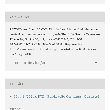
COMO CITAR
PEIXOTO, Ana Clara; SANTOS, Ricardo José. A importância de pensar
currículo em ambientes em privação de liberdade.
Revista Temas em
Educação
,
[S. l.]
, v. 33, n. 1, p. e-rte331202445, 2024. DOI:
10.22478/ufpb.2359-7003.2024v33n1.68505. Disponível em:
https://periodicos.ufpb.br/index.php/rteo/article/view/68505. Acesso
em: 10 ago. 2026.
Fomatos de Citação
EDIÇÃO
v. 33 n. 1 (2024): RTE - Publicação Contínua - Qualis A4
SEÇÃO