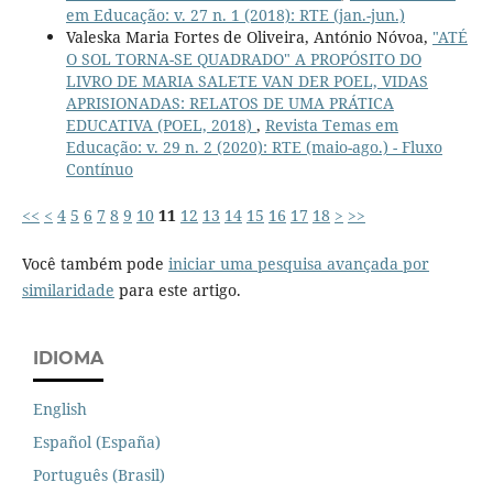
em Educação: v. 27 n. 1 (2018): RTE (jan.-jun.)
Valeska Maria Fortes de Oliveira, António Nóvoa,
"ATÉ
O SOL TORNA-SE QUADRADO" A PROPÓSITO DO
LIVRO DE MARIA SALETE VAN DER POEL, VIDAS
APRISIONADAS: RELATOS DE UMA PRÁTICA
EDUCATIVA (POEL, 2018)
,
Revista Temas em
Educação: v. 29 n. 2 (2020): RTE (maio-ago.) - Fluxo
Contínuo
<<
<
4
5
6
7
8
9
10
11
12
13
14
15
16
17
18
>
>>
Você também pode
iniciar uma pesquisa avançada por
similaridade
para este artigo.
IDIOMA
English
Español (España)
Português (Brasil)