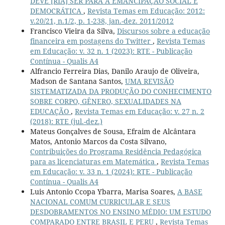
DEVE [RIA] SER PARA A EMANCIPAÇÃO SOCIAL E
DEMOCRÁTICA
,
Revista Temas em Educação: 2012:
v.20/21, n.1/2, p. 1-238, jan.-dez. 2011/2012
Francisco Vieira da Silva,
Discursos sobre a educação
financeira em postagens do Twitter
,
Revista Temas
em Educação: v. 32 n. 1 (2023): RTE - Publicação
Contínua - Qualis A4
Alfrancio Ferreira Dias, Danilo Araujo de Oliveira,
Madson de Santana Santos,
UMA REVISÃO
SISTEMATIZADA DA PRODUÇÃO DO CONHECIMENTO
SOBRE CORPO, GÊNERO, SEXUALIDADES NA
EDUCAÇÃO
,
Revista Temas em Educação: v. 27 n. 2
(2018): RTE (jul.-dez.)
Mateus Gonçalves de Sousa, Efraim de Alcântara
Matos, Antonio Marcos da Costa Silvano,
Contribuições do Programa Residência Pedagógica
para as licenciaturas em Matemática
,
Revista Temas
em Educação: v. 33 n. 1 (2024): RTE - Publicação
Contínua - Qualis A4
Luis Antonio Ccopa Ybarra, Marisa Soares,
A BASE
NACIONAL COMUM CURRICULAR E SEUS
DESDOBRAMENTOS NO ENSINO MÉDIO: UM ESTUDO
COMPARADO ENTRE BRASIL E PERU
,
Revista Temas