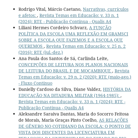
Rodrigo Vital, Márcio Caetano,
Narrativas, currículos
e afetos:
,
Revista Temas em Educação: v. 33 n. 1
(2024): RTE - Publicação Contínua - Qualis A4
Liliani Hermes Cordeiro Schvarz,
A FUNÇÃO
POLÍTICA DA ESCOLA UMA REFLEXÃO EM GRAMSCI
SOBRE A ESCOLA QUE FAZEMOS E A ESCOLA QUE
QUEREMOS
,
Revista Temas em Educação: v. 25 n. 2
(2016): RTE (jul.-dez.)
Ana Paula dos Santos de Sá, Carlinda Leite,
CONCEPÇÕES DE LEITURA NOS PLANOS NACIONAIS
DE LEITURA DO BRASIL E DE MOÇAMBIQUE
,
Revista
Temas em Educação: v. 29 n. 2 (2020): RTE (maio-ago.)
- Fluxo Contínuo
Danielly Cardoso da Silva, Diane Valdez,
HISTÓRIA DA
EDUCAÇÃO NA DITADURA MILITAR (1964-1985):
,
Revista Temas em Educação: v. 33 n. 1 (2024): RTE -
Publicação Contínua - Qualis A4
Aleksandre Saraiva Dantas, Maria do Socorro Feitosa
de Morais, Maria Graças Pinto Coelho,
AS RELAÇÕES
DE GÊNERO NO COTIDIANO DA ESCOLA: O PONTO DE
VISTA DOS DISCENTES DA LICENCIATURA EM