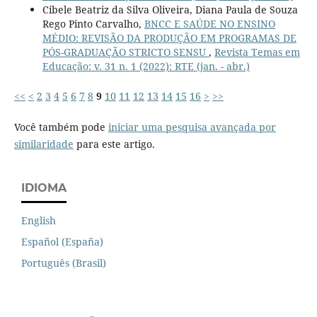
Cibele Beatriz da Silva Oliveira, Diana Paula de Souza
Rego Pinto Carvalho,
BNCC E SAÚDE NO ENSINO
MÉDIO: REVISÃO DA PRODUÇÃO EM PROGRAMAS DE
PÓS-GRADUAÇÃO STRICTO SENSU
,
Revista Temas em
Educação: v. 31 n. 1 (2022): RTE (jan. - abr.)
<<
<
2
3
4
5
6
7
8
9
10
11
12
13
14
15
16
>
>>
Você também pode
iniciar uma pesquisa avançada por
similaridade
para este artigo.
IDIOMA
English
Español (España)
Português (Brasil)