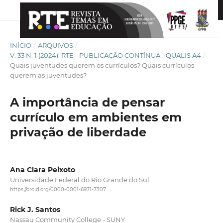
INÍCIO
/
ARQUIVOS
/
V. 33 N. 1 (2024): RTE - PUBLICAÇÃO CONTÍNUA - QUALIS A4
/
Quais juventudes querem os currículos? Quais currículos
querem as juventudes?
A importância de pensar
currículo em ambientes em
privação de liberdade
Ana Clara Peixoto
Universidade Federal do Rio Grande do Sul
https://orcid.org/0000-0001-6971-7307
Rick J. Santos
Nassau Community College - SUNY