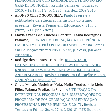
PEDAGOGIA DA UNIVERSIDADE DO ESTADO DO RIO
GRANDE DO NORTE
,
Revista Temas em Educação:
2010: v.18/19, n.1/2, p. 1-286, jan.-dez. 2009/2010
AFONSO CELSO SCOCUGLIA,
Paulo Freire e a
politicidade da educação na história do tempo
presente
,
Revista Temas em Educação: v. 31 n. 3
(2022): RTE (set. - dez.)
Maria Graças de Almeida Baptista, Tânia Rodrigues
Palhano,
TEORIAS EM EDUCAÇÃO: A EXPERIÊNCIA
EM DEWEY E A PRÁXIS EM GRAMSCI
,
Revista Temas
em Educação: 2012: v.20/21, n.1/2, p. 1-238, jan.-dez.
2011/2012
Rodrigo dos Santos Crepalde,
RESENHA DE
ENHANCING SCHOOL SCIENCE WITH INDIGENOUS
KNOWLEDGE: WHAT WE KNOW FROM TEACHERS
AND RESEARCH
,
Revista Temas em Educação: v. 28 n.
2 (2019): RTE (maio-ago.)
Olivia Morais Medeiros Neta, Helio Teodosio de Melo
Filho, Paloma Freitas da Silva,
A UTILIZAÇÃO DA
INTERNET NAS PESQUISAS DAS DISSERTAÇÕES DO
PROGRAMA DE PÓS-GRADUAÇÃO EM EDUCAÇÃO
PROFISSIONAL PPGEP-IFRN (2015-2017)
,
Revista
Temas em Educação: v. 27 n. 2 (2018): RTE (jul.-dez.)