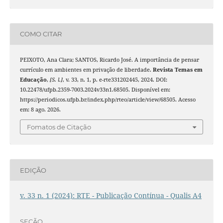
COMO CITAR
PEIXOTO, Ana Clara; SANTOS, Ricardo José. A importância de pensar
currículo em ambientes em privação de liberdade.
Revista Temas em
Educação
,
[S. l.]
, v. 33, n. 1, p. e-rte331202445, 2024. DOI:
10.22478/ufpb.2359-7003.2024v33n1.68505. Disponível em:
https://periodicos.ufpb.br/index.php/rteo/article/view/68505. Acesso
em: 8 ago. 2026.
Fomatos de Citação
EDIÇÃO
v. 33 n. 1 (2024): RTE - Publicação Contínua - Qualis A4
SEÇÃO