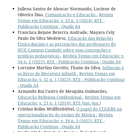
Jullena Santos de Alencar Normando, Luciene de
Oliveira Dias,
Comunicação e Educação
,
Revista
Temas em Educação: v. 33 n. 1 (2024): RTE -
Publicação Contínua - Qualis A4
Francisca Rejane Bezerra Andrade, Mayara Cely
Paulo Da Silva Medeiros,
Educação das Relações
Étnico-Raciais e as percepções dos professores do
IFCE-Campus Canindé sobre suas concepções e
práticas pedagógicas
,
Revista Temas em Educação: v.
34 n. 1 (2025): RTE - Publicação Contínua - Qualis A4
Lorraine Martins Gerotto, Thaise da Silva,
Infâncias e
os livros de literatura infantil
,
Revista Temas em
Educação: v. 32 n. 1 (2023): RTE - Publicação Contínua
- Qualis A4
Armando Rui Castro de Mesquita Guimarães,
Educação Religiosa Confessional
,
Revista Temas em
Educação: v. 23 n. 1 (2014): RTE (jan.-jun.)
Cristina Rolim Wolffenbüttel,
O papel do CEEd/RS na
operacionalização do ensino de Música
,
Revista
Temas em Educação: v. 34 n. 1 (2025): RTE -
Publicação Contínua - Qualis A4