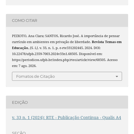
COMO CITAR
PEIXOTO, Ana Clara; SANTOS, Ricardo José. A importância de pensar
currículo em ambientes em privação de liberdade.
Revista Temas em
Educação
,
[S. l.]
, v. 33, n. 1, p. e-rte331202445, 2024. DOI:
10.22478/ufpb.2359-7003.2024v33n1.68505. Disponível em:
https://periodicos.ufpb.br/index.php/rteo/article/view/68505. Acesso
em: 7 ago. 2026.
Fomatos de Citação
EDIÇÃO
v. 33 n. 1 (2024): RTE - Publicação Contínua - Qualis A4
SEÇÃO