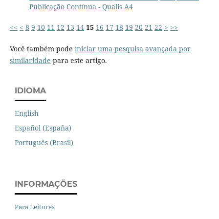
Publicação Contínua - Qualis A4
<<
<
8
9
10
11
12
13
14
15
16
17
18
19
20
21
22
>
>>
Você também pode
iniciar uma pesquisa avançada por
similaridade
para este artigo.
IDIOMA
English
Español (España)
Português (Brasil)
INFORMAÇÕES
Para Leitores