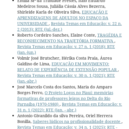
Emília Mª da Trindade Prestes, Ítalo Eduardo
Medeiros Sousa, Juliália Cássia Alves Bezerra,
Shirleide Karla de Oliveira Silva,
EDUCAÇÃO E
APRENDIZAGENS DE ADULTOS NO ESPAÇO DA
UNIVERSIDADE
,
Revista Temas em Educação: v. 22 n.
2 (2013): RTE (jul.-dez.)
Roberto Cordeiro Sanches, Elaine Conte,
TRAGÉDIA E
RECONHECIMENTO NA TRAJETÓRIA FORMATIVA
,
Revista Temas em Educação: v. 27 n. 1 (2018): RTE
(jan.-jun.)
Volmir José Brutscher, Hérika Costa Praia, Áurea
Galdino de Lima,
EDUCAÇÃO EM MOVIMENTO:
RELATO DE EXPERIÊNCIA DE EXTENSÃO POPULAR
,
Revista Temas em Educação: v. 30 n. 1 (2021): RTE
(jan.-abr.)
José Marcelo Costa dos Santos, Maria do Amparo
Borges Ferro,
O Projeto Logos no Piauí: memórias
formativas de professores leigos no Delta do Rio
Parnaíba (1970-1980)
,
Revista Temas em Educação: v.
31 n. 1 (2022): RTE (jan. - abr.)
Antonio Givanildo da silva Pereira, Oriel Herrera
Bonilla,
Saberes lúdicos na profissionalidade docente
,
Revista Temas em Educação: v. 34 n. 1 (2025): RTE -