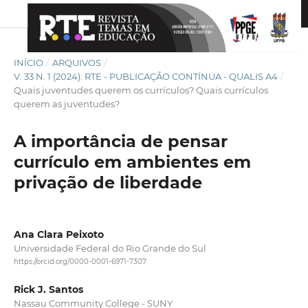
INÍCIO
/
ARQUIVOS
/
V. 33 N. 1 (2024): RTE - PUBLICAÇÃO CONTÍNUA - QUALIS A4
/
Quais juventudes querem os currículos? Quais currículos
querem as juventudes?
A importância de pensar
currículo em ambientes em
privação de liberdade
Ana Clara Peixoto
Universidade Federal do Rio Grande do Sul
https://orcid.org/0000-0001-6971-7307
Rick J. Santos
Nassau Community College - SUNY