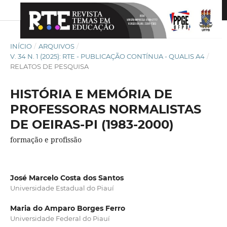
INÍCIO
/
ARQUIVOS
/
V. 34 N. 1 (2025): RTE - PUBLICAÇÃO CONTÍNUA - QUALIS A4
/
RELATOS DE PESQUISA
HISTÓRIA E MEMÓRIA DE
PROFESSORAS NORMALISTAS
DE OEIRAS-PI (1983-2000)
formação e profissão
José Marcelo Costa dos Santos
Universidade Estadual do Piauí
Maria do Amparo Borges Ferro
Universidade Federal do Piauí