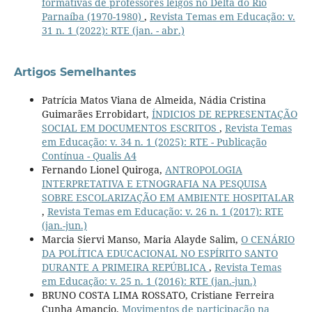
formativas de professores leigos no Delta do Rio
Parnaíba (1970-1980)
,
Revista Temas em Educação: v.
31 n. 1 (2022): RTE (jan. - abr.)
Artigos Semelhantes
Patrícia Matos Viana de Almeida, Nádia Cristina
Guimarães Errobidart,
ÍNDICIOS DE REPRESENTAÇÃO
SOCIAL EM DOCUMENTOS ESCRITOS
,
Revista Temas
em Educação: v. 34 n. 1 (2025): RTE - Publicação
Contínua - Qualis A4
Fernando Lionel Quiroga,
ANTROPOLOGIA
INTERPRETATIVA E ETNOGRAFIA NA PESQUISA
SOBRE ESCOLARIZAÇÃO EM AMBIENTE HOSPITALAR
,
Revista Temas em Educação: v. 26 n. 1 (2017): RTE
(jan.-jun.)
Marcia Siervi Manso, Maria Alayde Salim,
O CENÁRIO
DA POLÍTICA EDUCACIONAL NO ESPÍRITO SANTO
DURANTE A PRIMEIRA REPÚBLICA
,
Revista Temas
em Educação: v. 25 n. 1 (2016): RTE (jan.-jun.)
BRUNO COSTA LIMA ROSSATO, Cristiane Ferreira
Cunha Amancio,
Movimentos de participação na