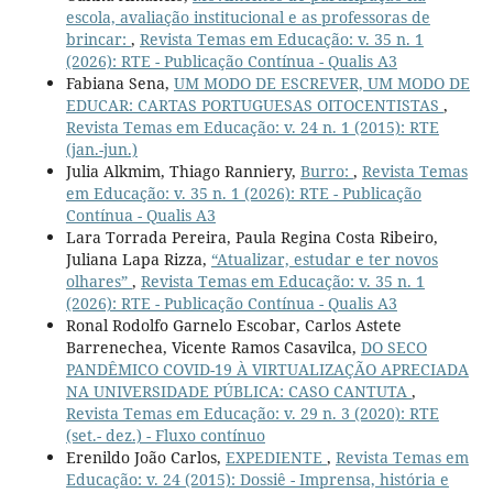
escola, avaliação institucional e as professoras de
brincar:
,
Revista Temas em Educação: v. 35 n. 1
(2026): RTE - Publicação Contínua - Qualis A3
Fabiana Sena,
UM MODO DE ESCREVER, UM MODO DE
EDUCAR: CARTAS PORTUGUESAS OITOCENTISTAS
,
Revista Temas em Educação: v. 24 n. 1 (2015): RTE
(jan.-jun.)
Julia Alkmim, Thiago Ranniery,
Burro:
,
Revista Temas
em Educação: v. 35 n. 1 (2026): RTE - Publicação
Contínua - Qualis A3
Lara Torrada Pereira, Paula Regina Costa Ribeiro,
Juliana Lapa Rizza,
“Atualizar, estudar e ter novos
olhares”
,
Revista Temas em Educação: v. 35 n. 1
(2026): RTE - Publicação Contínua - Qualis A3
Ronal Rodolfo Garnelo Escobar, Carlos Astete
Barrenechea, Vicente Ramos Casavilca,
DO SECO
PANDÊMICO COVID-19 À VIRTUALIZAÇÃO APRECIADA
NA UNIVERSIDADE PÚBLICA: CASO CANTUTA
,
Revista Temas em Educação: v. 29 n. 3 (2020): RTE
(set.- dez.) - Fluxo contínuo
Erenildo João Carlos,
EXPEDIENTE
,
Revista Temas em
Educação: v. 24 (2015): Dossiê - Imprensa, história e