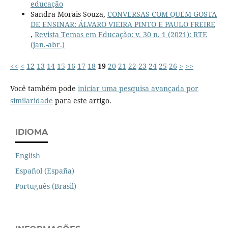
educação
Sandra Morais Souza,
CONVERSAS COM QUEM GOSTA
DE ENSINAR: ÁLVARO VIEIRA PINTO E PAULO FREIRE
,
Revista Temas em Educação: v. 30 n. 1 (2021): RTE
(jan.-abr.)
<<
<
12
13
14
15
16
17
18
19
20
21
22
23
24
25
26
>
>>
Você também pode
iniciar uma pesquisa avançada por
similaridade
para este artigo.
IDIOMA
English
Español (España)
Português (Brasil)