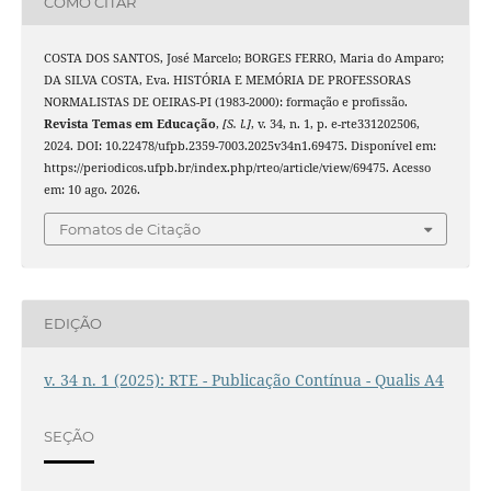
COMO CITAR
COSTA DOS SANTOS, José Marcelo; BORGES FERRO, Maria do Amparo;
DA SILVA COSTA, Eva. HISTÓRIA E MEMÓRIA DE PROFESSORAS
NORMALISTAS DE OEIRAS-PI (1983-2000): formação e profissão.
Revista Temas em Educação
,
[S. l.]
, v. 34, n. 1, p. e-rte331202506,
2024. DOI: 10.22478/ufpb.2359-7003.2025v34n1.69475. Disponível em:
https://periodicos.ufpb.br/index.php/rteo/article/view/69475. Acesso
em: 10 ago. 2026.
Fomatos de Citação
EDIÇÃO
v. 34 n. 1 (2025): RTE - Publicação Contínua - Qualis A4
SEÇÃO