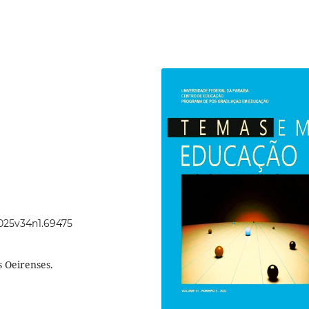
2025v34n1.69475
s Oeirenses.