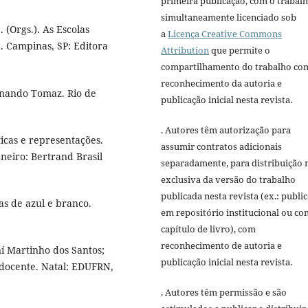
primeira publicação, com o trabal
simultaneamente licenciado sob
. (Orgs.). As Escolas
a
Licença Creative Commons
d. Campinas, SP: Editora
Attribution
que permite o
compartilhamento do trabalho co
reconhecimento da autoria e
rnando Tomaz. Rio de
publicação inicial nesta revista.
. Autores têm autorização para
ticas e representações.
assumir contratos adicionais
neiro: Bertrand Brasil
separadamente, para distribuição 
exclusiva da versão do trabalho
publicada nesta revista (ex.: publi
s de azul e branco.
em repositório institucional ou c
capítulo de livro), com
reconhecimento de autoria e
í Martinho dos Santos;
publicação inicial nesta revista.
 docente. Natal: EDUFRN,
. Autores têm permissão e são