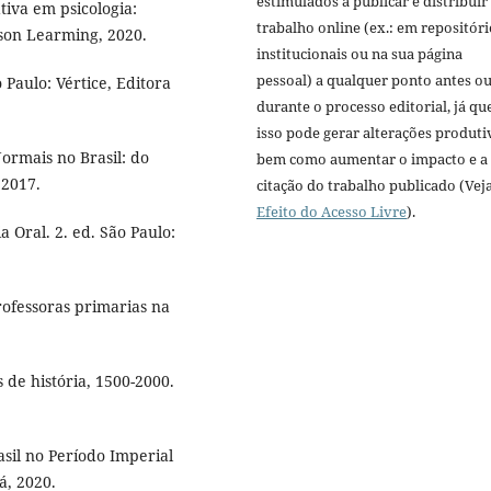
estimulados a publicar e distribuir
iva em psicologia:
trabalho online (ex.: em repositóri
son Learming, 2020.
institucionais ou na sua página
pessoal) a qualquer ponto antes o
aulo: Vértice, Editora
durante o processo editorial, já qu
isso pode gerar alterações produti
ormais no Brasil: do
bem como aumentar o impacto e a
 2017.
citação do trabalho publicado (Vej
Efeito do Acesso Livre
).
 Oral. 2. ed. São Paulo:
ofessoras primarias na
 de história, 1500-2000.
sil no Período Imperial
á, 2020.