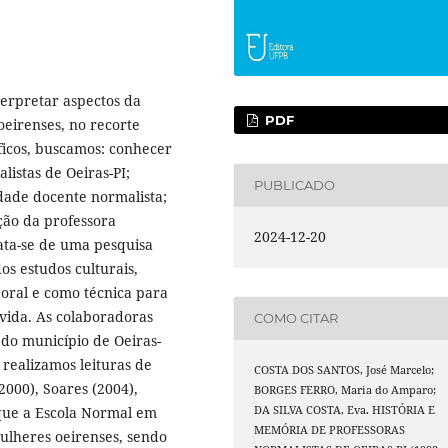
terpretar aspectos da
PDF
oeirenses, no recorte
ficos, buscamos: conhecer
listas de Oeiras-PI;
PUBLICADO
idade docente normalista;
ação da professora
2024-12-20
ata-se de uma pesquisa
os estudos culturais,
 oral e como técnica para
 vida. As colaboradoras
COMO CITAR
 do município de Oeiras-
 realizamos leituras de
COSTA DOS SANTOS, José Marcelo;
2000), Soares (2004),
BORGES FERRO, Maria do Amparo;
DA SILVA COSTA, Eva. HISTÓRIA E
 que a Escola Normal em
MEMÓRIA DE PROFESSORAS
mulheres oeirenses, sendo