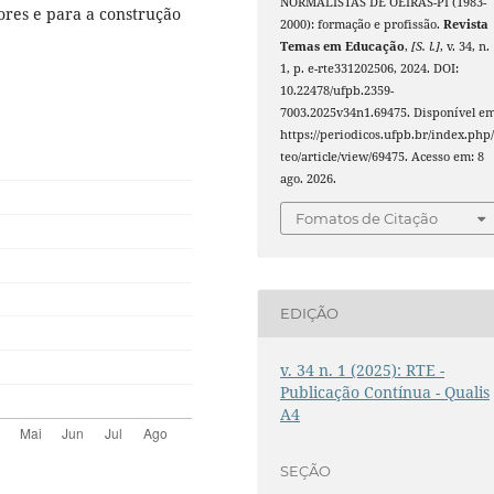
NORMALISTAS DE OEIRAS-PI (1983-
ores e para a construção
2000): formação e profissão.
Revista
Temas em Educação
,
[S. l.]
, v. 34, n.
1, p. e-rte331202506, 2024. DOI:
10.22478/ufpb.2359-
7003.2025v34n1.69475. Disponível em
https://periodicos.ufpb.br/index.php/
teo/article/view/69475. Acesso em: 8
ago. 2026.
Fomatos de Citação
EDIÇÃO
v. 34 n. 1 (2025): RTE -
Publicação Contínua - Qualis
A4
SEÇÃO