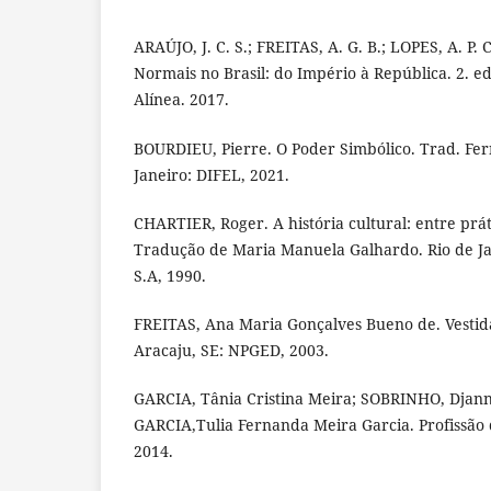
ARAÚJO, J. C. S.; FREITAS, A. G. B.; LOPES, A. P. C
Normais no Brasil: do Império à República. 2. e
Alínea. 2017.
BOURDIEU, Pierre. O Poder Simbólico. Trad. Fe
Janeiro: DIFEL, 2021.
CHARTIER, Roger. A história cultural: entre prá
Tradução de Maria Manuela Galhardo. Rio de Ja
S.A, 1990.
FREITAS, Ana Maria Gonçalves Bueno de. Vestida
Aracaju, SE: NPGED, 2003.
GARCIA, Tânia Cristina Meira; SOBRINHO, Djann
GARCIA,Tulia Fernanda Meira Garcia. Profissão
2014.