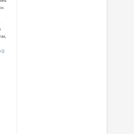
 seu
os
u
e
vas,
a
O