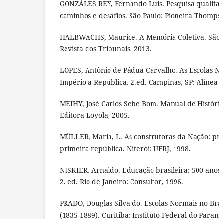
GONZÁLES REY, Fernando Luis. Pesquisa qualitat
caminhos e desafios. São Paulo: Pioneira Thomp
HALBWACHS, Maurice. A Memória Coletiva. São P
Revista dos Tribunais, 2013.
LOPES, Antônio de Pádua Carvalho. As Escolas N
Império a República. 2.ed. Campinas, SP: Alínea
MEIHY, José Carlos Sebe Bom. Manual de História
Editora Loyola, 2005.
MÜLLER, Maria, L. As construtoras da Nação: pr
primeira república. Niterói: UFRJ, 1998.
NISKIER, Arnaldo. Educação brasileira: 500 anos
2. ed. Rio de Janeiro: Consultor, 1996.
PRADO, Douglas Silva do. Escolas Normais no Bra
(1835-1889). Curitiba: Instituto Federal do Paran