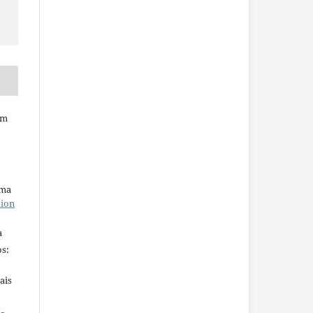
em
uma
tion
a
s:
ais