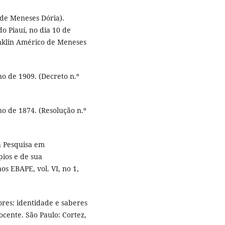
 de Meneses Dória).
o Piauí, no dia 10 de
anklin Américo de Meneses
no de 1909. (Decreto n.º
no de 1874. (Resolução n.º
a Pesquisa em
pios e de sua
s EBAPE, vol. VI, no 1,
res: identidade e saberes
cente. São Paulo: Cortez,