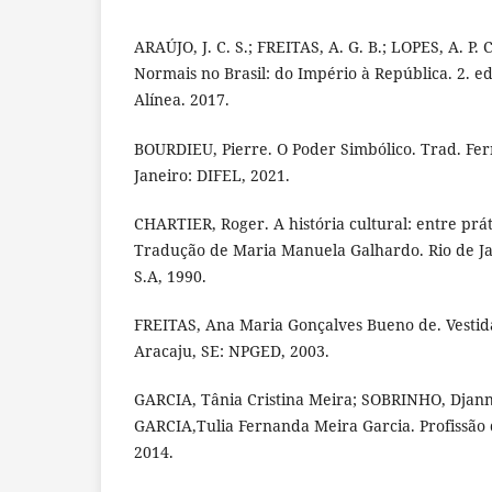
ARAÚJO, J. C. S.; FREITAS, A. G. B.; LOPES, A. P. C
Normais no Brasil: do Império à República. 2. e
Alínea. 2017.
BOURDIEU, Pierre. O Poder Simbólico. Trad. Fe
Janeiro: DIFEL, 2021.
CHARTIER, Roger. A história cultural: entre prá
Tradução de Maria Manuela Galhardo. Rio de Ja
S.A, 1990.
FREITAS, Ana Maria Gonçalves Bueno de. Vestida
Aracaju, SE: NPGED, 2003.
GARCIA, Tânia Cristina Meira; SOBRINHO, Djann
GARCIA,Tulia Fernanda Meira Garcia. Profissão
2014.