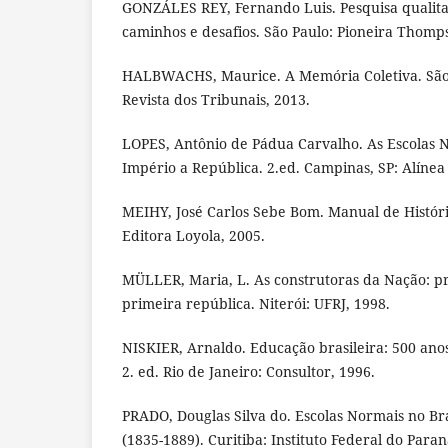
GONZÁLES REY, Fernando Luis. Pesquisa qualitat
caminhos e desafios. São Paulo: Pioneira Thomp
HALBWACHS, Maurice. A Memória Coletiva. São P
Revista dos Tribunais, 2013.
LOPES, Antônio de Pádua Carvalho. As Escolas N
Império a República. 2.ed. Campinas, SP: Alínea
MEIHY, José Carlos Sebe Bom. Manual de História
Editora Loyola, 2005.
MÜLLER, Maria, L. As construtoras da Nação: pr
primeira república. Niterói: UFRJ, 1998.
NISKIER, Arnaldo. Educação brasileira: 500 anos
2. ed. Rio de Janeiro: Consultor, 1996.
PRADO, Douglas Silva do. Escolas Normais no Bra
(1835-1889). Curitiba: Instituto Federal do Paran