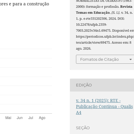
NORMALISTAS DE OEIRAS-PI (1983-
ores e para a construção
2000): formação e profissão.
Revista
Temas em Educação
,
[S. l.]
, v. 34, n.
1, p. e-rte331202506, 2024. DOI:
10.22478/ufpb.2359-
7003.2025v34n1.69475. Disponível em
https://periodicos.ufpb.br/index.php/
teo/article/view/69475. Acesso em: 8
ago. 2026.
Fomatos de Citação
EDIÇÃO
v. 34 n. 1 (2025): RTE -
Publicação Contínua - Qualis
A4
SEÇÃO