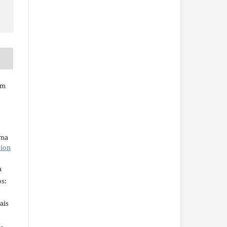
em
uma
tion
a
s:
ais