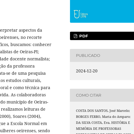
terpretar aspectos da
PDF
oeirenses, no recorte
ficos, buscamos: conhecer
listas de Oeiras-PI;
PUBLICADO
idade docente normalista;
ação da professora
2024-12-20
ata-se de uma pesquisa
os estudos culturais,
 oral e como técnica para
 vida. As colaboradoras
COMO CITAR
 do município de Oeiras-
 realizamos leituras de
COSTA DOS SANTOS, José Marcelo;
2000), Soares (2004),
BORGES FERRO, Maria do Amparo;
DA SILVA COSTA, Eva. HISTÓRIA E
 que a Escola Normal em
MEMÓRIA DE PROFESSORAS
mulheres oeirenses, sendo