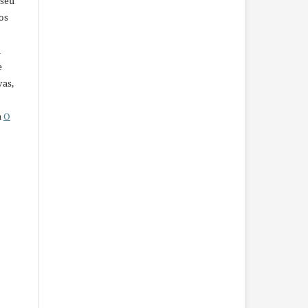
 seu
os
u
e
vas,
a
O