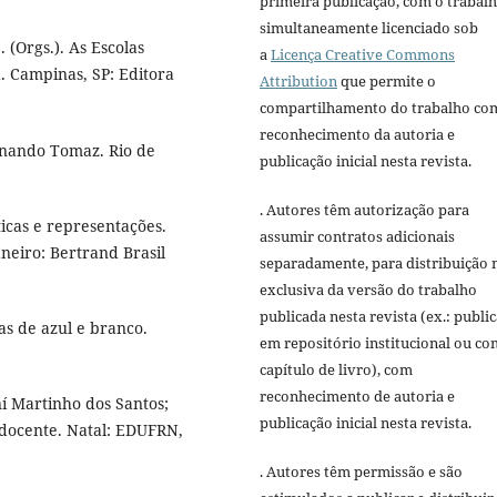
primeira publicação, com o trabal
simultaneamente licenciado sob
. (Orgs.). As Escolas
a
Licença Creative Commons
d. Campinas, SP: Editora
Attribution
que permite o
compartilhamento do trabalho co
reconhecimento da autoria e
rnando Tomaz. Rio de
publicação inicial nesta revista.
. Autores têm autorização para
ticas e representações.
assumir contratos adicionais
neiro: Bertrand Brasil
separadamente, para distribuição 
exclusiva da versão do trabalho
publicada nesta revista (ex.: publi
s de azul e branco.
em repositório institucional ou c
capítulo de livro), com
reconhecimento de autoria e
í Martinho dos Santos;
publicação inicial nesta revista.
 docente. Natal: EDUFRN,
. Autores têm permissão e são