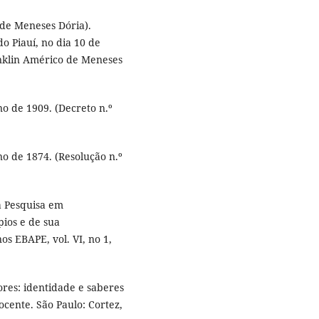
 de Meneses Dória).
o Piauí, no dia 10 de
anklin Américo de Meneses
no de 1909. (Decreto n.º
no de 1874. (Resolução n.º
a Pesquisa em
pios e de sua
s EBAPE, vol. VI, no 1,
res: identidade e saberes
cente. São Paulo: Cortez,