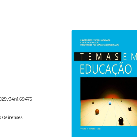
2025v34n1.69475
s Oeirenses.