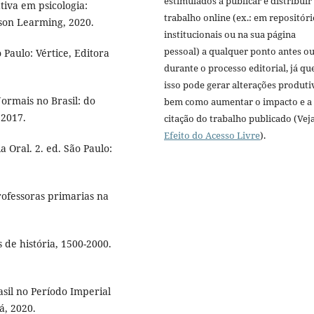
estimulados a publicar e distribuir
iva em psicologia:
trabalho online (ex.: em repositóri
son Learming, 2020.
institucionais ou na sua página
pessoal) a qualquer ponto antes o
aulo: Vértice, Editora
durante o processo editorial, já qu
isso pode gerar alterações produti
ormais no Brasil: do
bem como aumentar o impacto e a
 2017.
citação do trabalho publicado (Vej
Efeito do Acesso Livre
).
 Oral. 2. ed. São Paulo:
ofessoras primarias na
 de história, 1500-2000.
sil no Período Imperial
á, 2020.