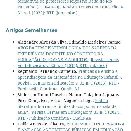
formativas de professores leigos no Delta do Rio
Parnaíba (1970-1980)
,
Revista Temas em Educação: v.
31 n. 1 (2022): RTE (jan. - abr.)
Artigos Semelhantes
Alexandre Alves da Silva, Edinaldo Medeiros Carmo,
ABORDAGEM EPISTEMOLÓGICA DOS SABERES DA
EXPERIÊNCIA DOCENTE NO CONTEXTO DA
EDUCAÇÃO DE JOVENS E ADULTOS
,
Revista Temas
em Educação: v. 25 n. 2 (2016): RTE (jul.-dez.)
Reginaldo Fernando Carneiro,
Práticas de ensino e
aprendizagem da Matemática na Educação Infantil:
,
Revista Temas em Educação: v. 32 n. 1 (2023): RTE -
Publicação Contínua - Qualis A4
Steferson Zanoni Roseiro, Nahun Thiaghor Lippaus
Pires Gonçalves, Victor Nogueira Lage,
Pode a
literatura borrar os limites do corpo numa sala de
aula?
,
Revista Temas em Educação: v. 33 n. 1 (2024):
RTE - Publicação Contínua - Qualis A4
Dalila Andrade Oliveira,
REGRESSÃO CONSERVADORA
E AMEAÇAS ÀS POLÍTICAS PÚBLICAS EM EDUCAÇÃO