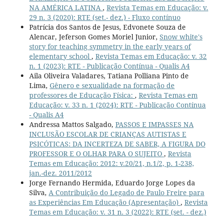
NA AMÉRICA LATINA
,
Revista Temas em Educação: v.
29 n. 3 (2020): RTE (set.- dez.) - Fluxo contínuo
Patrícia dos Santos de Jesus, Edvonete Souza de
Alencar, Jeferson Gomes Moriel Junior,
Snow white's
story for teaching symmetry in the early years of
elementary school
,
Revista Temas em Educação: v. 32
n. 1 (2023): RTE - Publicação Contínua - Qualis A4
Aila Oliveira Valadares, Tatiana Polliana Pinto de
Lima,
Gênero e sexualidade na formação de
professores de Educação Física:
,
Revista Temas em
Educação: v. 33 n. 1 (2024): RTE - Publicação Contínua
- Qualis A4
Andressa Mattos Salgado,
PASSOS E IMPASSES NA
INCLUSÃO ESCOLAR DE CRIANÇAS AUTISTAS E
PSICÓTICAS: DA INCERTEZA DE SABER, A FIGURA DO
PROFESSOR E O OLHAR PARA O SUJEITO
,
Revista
Temas em Educação: 2012: v.20/21, n.1/2, p. 1-238,
jan.-dez. 2011/2012
Jorge Fernando Hermida, Eduardo Jorge Lopes da
Silva,
A Contribuição do Legado de Paulo Freire para
as Experiências Em Educação (Apresentação)
,
Revista
Temas em Educação: v. 31 n. 3 (2022): RTE (set. - dez.)