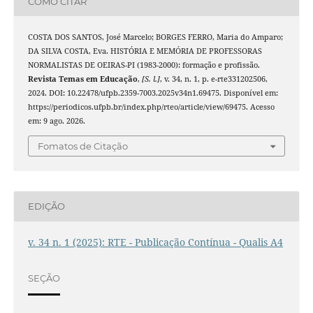
COMO CITAR
COSTA DOS SANTOS, José Marcelo; BORGES FERRO, Maria do Amparo;
DA SILVA COSTA, Eva. HISTÓRIA E MEMÓRIA DE PROFESSORAS
NORMALISTAS DE OEIRAS-PI (1983-2000): formação e profissão.
Revista Temas em Educação
,
[S. l.]
, v. 34, n. 1, p. e-rte331202506,
2024. DOI: 10.22478/ufpb.2359-7003.2025v34n1.69475. Disponível em:
https://periodicos.ufpb.br/index.php/rteo/article/view/69475. Acesso
em: 9 ago. 2026.
Fomatos de Citação
EDIÇÃO
v. 34 n. 1 (2025): RTE - Publicação Contínua - Qualis A4
SEÇÃO