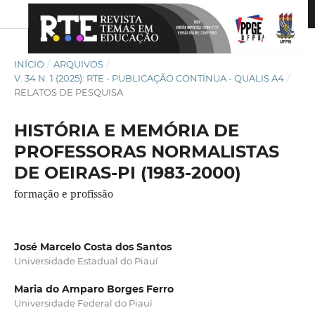
INÍCIO
/
ARQUIVOS
/
V. 34 N. 1 (2025): RTE - PUBLICAÇÃO CONTÍNUA - QUALIS A4
/
RELATOS DE PESQUISA
HISTÓRIA E MEMÓRIA DE
PROFESSORAS NORMALISTAS
DE OEIRAS-PI (1983-2000)
formação e profissão
José Marcelo Costa dos Santos
Universidade Estadual do Piauí
Maria do Amparo Borges Ferro
Universidade Federal do Piauí