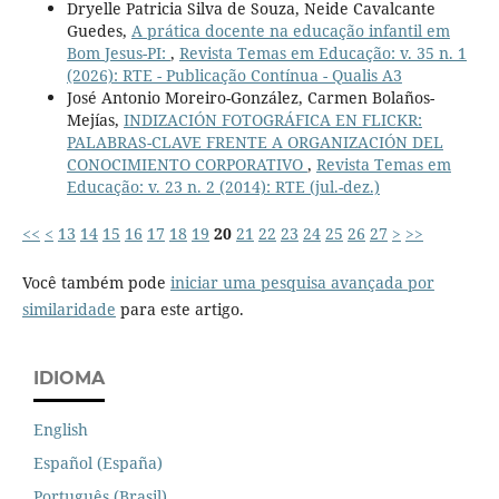
Dryelle Patricia Silva de Souza, Neide Cavalcante
Guedes,
A prática docente na educação infantil em
Bom Jesus-PI:
,
Revista Temas em Educação: v. 35 n. 1
(2026): RTE - Publicação Contínua - Qualis A3
José Antonio Moreiro-González, Carmen Bolaños-
Mejías,
INDIZACIÓN FOTOGRÁFICA EN FLICKR:
PALABRAS-CLAVE FRENTE A ORGANIZACIÓN DEL
CONOCIMIENTO CORPORATIVO
,
Revista Temas em
Educação: v. 23 n. 2 (2014): RTE (jul.-dez.)
<<
<
13
14
15
16
17
18
19
20
21
22
23
24
25
26
27
>
>>
Você também pode
iniciar uma pesquisa avançada por
similaridade
para este artigo.
IDIOMA
English
Español (España)
Português (Brasil)