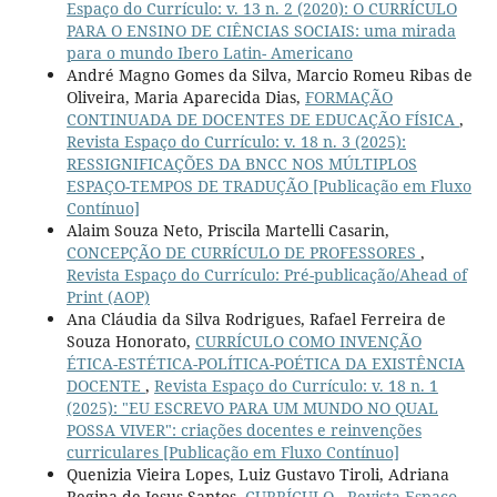
Espaço do Currículo: v. 13 n. 2 (2020): O CURRÍCULO
PARA O ENSINO DE CIÊNCIAS SOCIAIS: uma mirada
para o mundo Ibero Latin- Americano
André Magno Gomes da Silva, Marcio Romeu Ribas de
Oliveira, Maria Aparecida Dias,
FORMAÇÃO
CONTINUADA DE DOCENTES DE EDUCAÇÃO FÍSICA
,
Revista Espaço do Currículo: v. 18 n. 3 (2025):
RESSIGNIFICAÇÕES DA BNCC NOS MÚLTIPLOS
ESPAÇO-TEMPOS DE TRADUÇÃO [Publicação em Fluxo
Contínuo]
Alaim Souza Neto, Priscila Martelli Casarin,
CONCEPÇÃO DE CURRÍCULO DE PROFESSORES
,
Revista Espaço do Currículo: Pré-publicação/Ahead of
Print (AOP)
Ana Cláudia da Silva Rodrigues, Rafael Ferreira de
Souza Honorato,
CURRÍCULO COMO INVENÇÃO
ÉTICA-ESTÉTICA-POLÍTICA-POÉTICA DA EXISTÊNCIA
DOCENTE
,
Revista Espaço do Currículo: v. 18 n. 1
(2025): "EU ESCREVO PARA UM MUNDO NO QUAL
POSSA VIVER": criações docentes e reinvenções
curriculares [Publicação em Fluxo Contínuo]
Quenizia Vieira Lopes, Luiz Gustavo Tiroli, Adriana
Regina de Jesus Santos,
CURRÍCULO
,
Revista Espaço