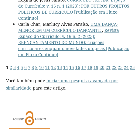
do Currículo: v. 16 n. 1 (2023): POR OUTROS PROJETOS
POLÍTICOS DE CURRÍCULO [Publicação em Fluxo
Contínuo]
Carla Char, Marlucy Alves Paraíso,
UMA DANÇA-
MENOR EM UM CURRÍCULO-DANÇANTE
,
Revista
Espaço do Currículo: v. 16 n. 2 (2023):
REENCANTAMENTO DO MUNDO: criações
curriculares enquanto novidades utópicas [Publicação
em Fluxo Contínuo]
1
2
3
4
5
6
7
8
9
10
11
12
13
14
15
16
17
18
19
20
21
22
23
24
25
Você também pode
iniciar uma pesquisa avançada por
similaridade
para este artigo.