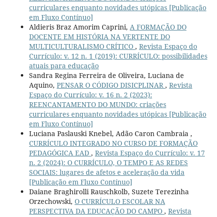
curriculares enquanto novidades utópicas [Publicação
em Fluxo Contínuo]
Aldieris Braz Amorim Caprini,
A FORMAÇÃO DO
DOCENTE EM HISTÓRIA NA VERTENTE DO
MULTICULTURALISMO CRÍTICO
,
Revista Espaço do
Currículo: v. 12 n. 1 (2019): CURRÍCULO: possibilidades
atuais para educação
Sandra Regina Ferreira de Oliveira, Luciana de
Aquino,
PENSAR O CÓDIGO DISICPLINAR
,
Revista
Espaço do Currículo: v. 16 n. 2 (2023):
REENCANTAMENTO DO MUNDO: criações
curriculares enquanto novidades utópicas [Publicação
em Fluxo Contínuo]
Luciana Paslauski Knebel, Adão Caron Cambraia ,
CURRÍCULO INTEGRADO NO CURSO DE FORMAÇÃO
PEDAGÓGICA EAD
,
Revista Espaço do Currículo: v. 17
n. 2 (2024): O CURRÍCULO, O TEMPO E AS REDES
SOCIAIS: lugares de afetos e aceleração da vida
[Publicação em Fluxo Contínuo]
Daiane Braghirolli Rauschkolb, Suzete Terezinha
Orzechowski,
O CURRÍCULO ESCOLAR NA
PERSPECTIVA DA EDUCAÇÃO DO CAMPO
,
Revista