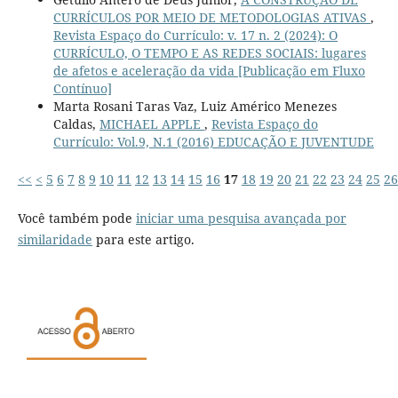
CURRÍCULOS POR MEIO DE METODOLOGIAS ATIVAS
,
Revista Espaço do Currículo: v. 17 n. 2 (2024): O
CURRÍCULO, O TEMPO E AS REDES SOCIAIS: lugares
de afetos e aceleração da vida [Publicação em Fluxo
Contínuo]
Marta Rosani Taras Vaz, Luiz Américo Menezes
Caldas,
MICHAEL APPLE
,
Revista Espaço do
Currículo: Vol.9, N.1 (2016) EDUCAÇÃO E JUVENTUDE
<<
<
5
6
7
8
9
10
11
12
13
14
15
16
17
18
19
20
21
22
23
24
25
26
Você também pode
iniciar uma pesquisa avançada por
similaridade
para este artigo.