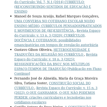
do Currículo: Vol. 7, N.1 (2014) CURRÍCULO:
(RE)CONSTRUINDO SENTIDOS DE EDUCAÇÃO E
ENSINO
Manoel de Souza Araújo, Rafael Marques Gonçalves,
UMA CONVERSA NO COTIDIANO ESCOLAR NO/DO
ENSINO MÉDIO, CURRÍCULOS PENSADOSPRATICADOS
E MOVIMENTOS DE (RE)EXISTÊNCIA
,
Revista Espaço
do Currículo: v. 13 n. 3 (2020): CURRÍCULOS,
DOCÊNCIA E COTIDIANOS: possibilidades
emancipatórias em tempos de regulação autoritária
Gustavo Gilson Oliveira,
HETEROGENEIDADE E
TRADUÇÕES DA RELIGIÃO NO CURRÍCULO
,
Revista
Espaço do Currículo: v. 18 n. 3 (2025):
RESSIGNIFICAÇÕES DA BNCC NOS MÚLTIPLOS
ESPAÇO-TEMPOS DE TRADUÇÃO [Publicação em Fluxo
Contínuo]
Fernando José de Almeida, Maria da Graça Moreira
Silva, Tatiana Soster,
CONSTRUÇÃO SOCIAL DO
CURRÍCULO
,
Revista Espaço do Currículo: v. 15 n. 3
(2022): O QUE GANHAMOS, O QUE NÃO PODEMOS
PERDER: criações curriculares e tecnologias nos
cotidianos escolares
Getúlio Antero de Deus Júnior,
A CONSTRUÇÃO DE