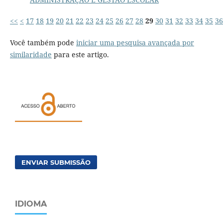
<<
<
17
18
19
20
21
22
23
24
25
26
27
28
29
30
31
32
33
34
35
36
Você também pode
iniciar uma pesquisa avançada por
similaridade
para este artigo.
ENVIAR SUBMISSÃO
IDIOMA