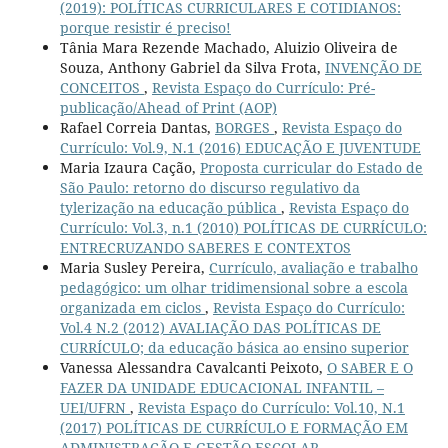
(2019): POLÍTICAS CURRICULARES E COTIDIANOS:
porque resistir é preciso!
Tânia Mara Rezende Machado, Aluizio Oliveira de
Souza, Anthony Gabriel da Silva Frota,
INVENÇÃO DE
CONCEITOS
,
Revista Espaço do Currículo: Pré-
publicação/Ahead of Print (AOP)
Rafael Correia Dantas,
BORGES
,
Revista Espaço do
Currículo: Vol.9, N.1 (2016) EDUCAÇÃO E JUVENTUDE
Maria Izaura Cação,
Proposta curricular do Estado de
São Paulo: retorno do discurso regulativo da
tylerização na educação pública
,
Revista Espaço do
Currículo: Vol.3, n.1 (2010) POLÍTICAS DE CURRÍCULO:
ENTRECRUZANDO SABERES E CONTEXTOS
Maria Susley Pereira,
Currículo, avaliação e trabalho
pedagógico: um olhar tridimensional sobre a escola
organizada em ciclos
,
Revista Espaço do Currículo:
Vol.4 N.2 (2012) AVALIAÇÃO DAS POLÍTICAS DE
CURRÍCULO; da educação básica ao ensino superior
Vanessa Alessandra Cavalcanti Peixoto,
O SABER E O
FAZER DA UNIDADE EDUCACIONAL INFANTIL –
UEI/UFRN
,
Revista Espaço do Currículo: Vol.10, N.1
(2017) POLÍTICAS DE CURRÍCULO E FORMAÇÃO EM
ADMINISTRAÇÃO E GESTÃO ESCOLAR