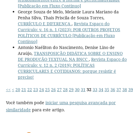
[Publicação em Fluxo Contínuo]
George Souza de Melo, Melanie Laura Mariano da
Penha Silva, Thais Priscila de Souza Torres,
CURRÍCULO E DIFERENÇA
,
Revista Espaço do
Currículo: v. 16 n. 1 (2023): POR OUTROS PROJETOS
POLÍTICOS DE CURRÍCULO [Publicação em Fluxo
Contínuo]
Antonio Naéliton do Nascimento, Denise Lino de
Araújo,
TRANSPOSIÇÃO DIDÁTICA SOBRE O ENSINO
DE PRODUÇÃO TEXTUAL NA BNCC
,
Revista Espaço do
Currículo: v. 12 n. 2 (2019): POLÍTICAS
CURRICULARES E COTIDIANOS: porque resistir é
preciso!
<<
<
20
21
22
23
24
25
26
27
28
29
30
31
32
33
34
35
36
37
38
39
Você também pode
iniciar uma pesquisa avançada por
similaridade
para este artigo.