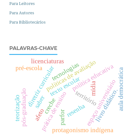
Para Leitores
Para Autores
Para Bibliotecários
PALAVRAS-CHAVE
licenciaturas
políticas de avaliação
tecnologias
política educativa
pré-escola
diretriz curricular
aula democrática
texto escolar
espaço universitário
mídia
livro didático.
pós-graduação
território
prática de ensino
saber
teorização
creche
resenha
afeto
parfor
protagonismo indígena