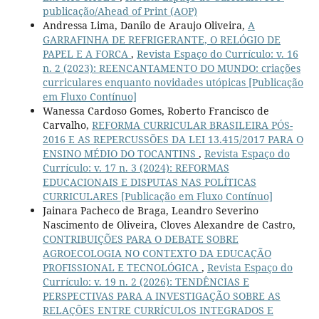
publicação/Ahead of Print (AOP)
Andressa Lima, Danilo de Araujo Oliveira,
A
GARRAFINHA DE REFRIGERANTE, O RELÓGIO DE
PAPEL E A FORCA
,
Revista Espaço do Currículo: v. 16
n. 2 (2023): REENCANTAMENTO DO MUNDO: criações
curriculares enquanto novidades utópicas [Publicação
em Fluxo Contínuo]
Wanessa Cardoso Gomes, Roberto Francisco de
Carvalho,
REFORMA CURRICULAR BRASILEIRA PÓS-
2016 E AS REPERCUSSÕES DA LEI 13.415/2017 PARA O
ENSINO MÉDIO DO TOCANTINS
,
Revista Espaço do
Currículo: v. 17 n. 3 (2024): REFORMAS
EDUCACIONAIS E DISPUTAS NAS POLÍTICAS
CURRICULARES [Publicação em Fluxo Contínuo]
Jainara Pacheco de Braga, Leandro Severino
Nascimento de Oliveira, Cloves Alexandre de Castro,
CONTRIBUIÇÕES PARA O DEBATE SOBRE
AGROECOLOGIA NO CONTEXTO DA EDUCAÇÃO
PROFISSIONAL E TECNOLÓGICA
,
Revista Espaço do
Currículo: v. 19 n. 2 (2026): TENDÊNCIAS E
PERSPECTIVAS PARA A INVESTIGAÇÃO SOBRE AS
RELAÇÕES ENTRE CURRÍCULOS INTEGRADOS E