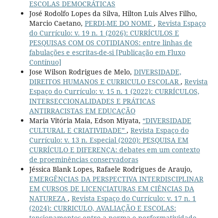
ESCOLAS DEMOCRÁTICAS
José Rodolfo Lopes da Silva, Hilton Luis Alves Filho,
Marcio Caetano,
PERDI-ME DO NOME
,
Revista Espaço
do Currículo: v. 19 n. 1 (2026): CURRÍCULOS E
PESQUISAS COM OS COTIDIANOS: entre linhas de
fabulações e escritas-de-si [Publicação em Fluxo
Contínuo]
Jose Wilson Rodrigues de Melo,
DIVERSIDADE,
DIREITOS HUMANOS E CURRICULO ESCOLAR
,
Revista
Espaço do Currículo: v. 15 n. 1 (2022): CURRÍCULOS,
INTERSECCIONALIDADES E PRÁTICAS
ANTIRRACISTAS EM EDUCAÇÃO
Maria Vitória Maia, Edson Miyata,
“DIVERSIDADE
CULTURAL E CRIATIVIDADE”
,
Revista Espaço do
Currículo: v. 13 n. Especial (2020): PESQUISA EM
CURRÍCULO E DIFERENÇA: debates em um contexto
de proeminências conservadoras
Jéssica Blank Lopes, Rafaele Rodrigues de Araujo,
EMERGÊNCIAS DA PERSPECTIVA INTERDISCIPLINAR
EM CURSOS DE LICENCIATURAS EM CIÊNCIAS DA
NATUREZA
,
Revista Espaço do Currículo: v. 17 n. 1
(2024): CURRICULO, AVALIAÇÃO E ESCOLAS:
tensionamentos entre a norma e performatividade