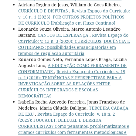
Adriana Regina de Jesus, William de Goes Ribeiro,
CURRÍCULO E DISPUTAS
,
Revista Espaço do Currículo:
v. 16 n. 1 (2023): POR OUTROS PROJETOS POLÍTICOS
DE CURRÍCULO [Publicação em Fluxo Contínuo]
Leonardo Souza Oliveira, Marco Antonio Leandro
Barzano,
CANTOS DE ESPERANÇA
,
Revista Espaço do
Currículo: v. 13 n. 3 (2020): CURRÍCULOS, DOCÊNCIA E
COTIDIANOS: possibilidades emancipatórias em
tempos de regulação autoritária
Eduardo Gomes Neto, Fernanda Lopes Braga, Lucilia
Augusta Lino,
A EDUCAÇÃO COMO FERRAMENTA DE
CONFORMIDADE
,
Revista Espaço do Currículo: v. 19
n. 2 (2026): TENDÊNCIAS E PERSPECTIVAS PARA A
INVESTIGAÇÃO SOBRE AS RELAÇÕES ENTRE
CURRÍCULOS INTEGRADOS E ESCOLAS
DEMOCRÁTICAS
Isabella Rocha Azevedo Ferreira, Jonas Francisco de
Medeiros, Maria Cláudia Dal'Igna,
TERCEIRA CABAÇA
DE EXU
,
Revista Espaço do Currículo: v. 18 n. 2
(2025): FOUCAULT, DELEUZE E DERRIDA
CURRICULISTAS? Como pensamos, problematizamos e
criamos currículos com ferramentas metodológicas e