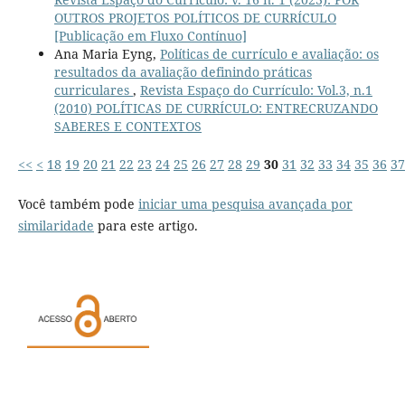
OUTROS PROJETOS POLÍTICOS DE CURRÍCULO
[Publicação em Fluxo Contínuo]
Ana Maria Eyng,
Políticas de currículo e avaliação: os
resultados da avaliação definindo práticas
curriculares
,
Revista Espaço do Currículo: Vol.3, n.1
(2010) POLÍTICAS DE CURRÍCULO: ENTRECRUZANDO
SABERES E CONTEXTOS
<<
<
18
19
20
21
22
23
24
25
26
27
28
29
30
31
32
33
34
35
36
37
Você também pode
iniciar uma pesquisa avançada por
similaridade
para este artigo.