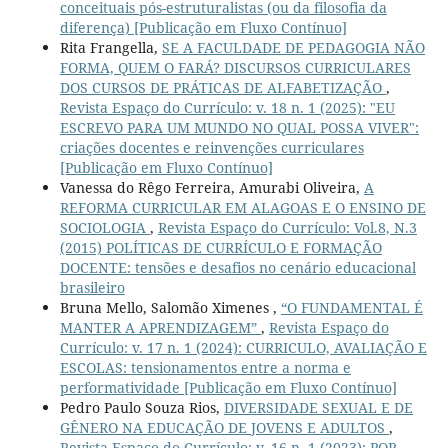
conceituais pós-estruturalistas (ou da filosofia da
diferença) [Publicação em Fluxo Contínuo]
Rita Frangella,
SE A FACULDADE DE PEDAGOGIA NÃO
FORMA, QUEM O FARÁ? DISCURSOS CURRICULARES
DOS CURSOS DE PRÁTICAS DE ALFABETIZAÇÃO
,
Revista Espaço do Currículo: v. 18 n. 1 (2025): "EU
ESCREVO PARA UM MUNDO NO QUAL POSSA VIVER":
criações docentes e reinvenções curriculares
[Publicação em Fluxo Contínuo]
Vanessa do Rêgo Ferreira, Amurabi Oliveira,
A
REFORMA CURRICULAR EM ALAGOAS E O ENSINO DE
SOCIOLOGIA
,
Revista Espaço do Currículo: Vol.8, N.3
(2015) POLÍTICAS DE CURRÍCULO E FORMAÇÃO
DOCENTE: tensões e desafios no cenário educacional
brasileiro
Bruna Mello, Salomão Ximenes ,
“O FUNDAMENTAL É
MANTER A APRENDIZAGEM”
,
Revista Espaço do
Currículo: v. 17 n. 1 (2024): CURRICULO, AVALIAÇÃO E
ESCOLAS: tensionamentos entre a norma e
performatividade [Publicação em Fluxo Contínuo]
Pedro Paulo Souza Rios,
DIVERSIDADE SEXUAL E DE
GÊNERO NA EDUCAÇÃO DE JOVENS E ADULTOS
,
Revista Espaço do Currículo: v. 16 n. 1 (2023): POR