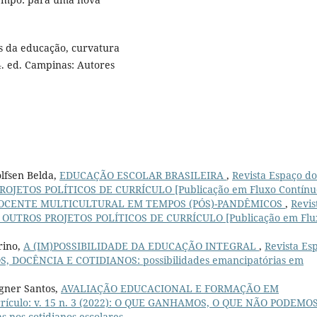
s da educação, curvatura
4. ed. Campinas: Autores
olfsen Belda,
EDUCAÇÃO ESCOLAR BRASILEIRA
,
Revista Espaço do
S PROJETOS POLÍTICOS DE CURRÍCULO [Publicação em Fluxo Contínu
OCENTE MULTICULTURAL EM TEMPOS (PÓS)-PANDÊMICOS
,
Revis
 POR OUTROS PROJETOS POLÍTICOS DE CURRÍCULO [Publicação em Flu
rino,
A (IM)POSSIBILIDADE DA EDUCAÇÃO INTEGRAL
,
Revista Es
LOS, DOCÊNCIA E COTIDIANOS: possibilidades emancipatórias em
agner Santos,
AVALIAÇÃO EDUCACIONAL E FORMAÇÃO EM
rrículo: v. 15 n. 3 (2022): O QUE GANHAMOS, O QUE NÃO PODEMO
s nos cotidianos escolares