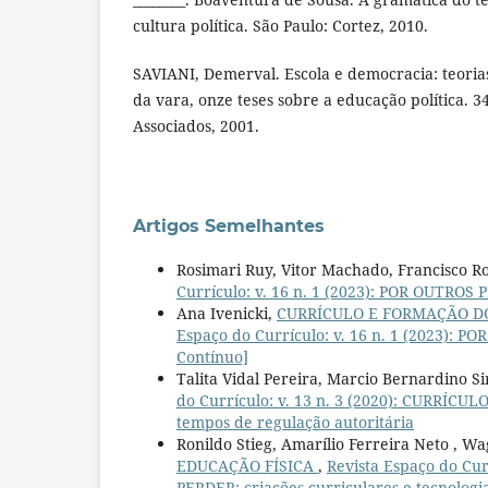
cultura política. São Paulo: Cortez, 2010.
SAVIANI, Demerval. Escola e democracia: teoria
da vara, onze teses sobre a educação política. 3
Associados, 2001.
Artigos Semelhantes
Rosimari Ruy, Vitor Machado, Francisco R
Currículo: v. 16 n. 1 (2023): POR OUTRO
Ana Ivenicki,
CURRÍCULO E FORMAÇÃO D
Espaço do Currículo: v. 16 n. 1 (2023):
Contínuo]
Talita Vidal Pereira, Marcio Bernardino Si
do Currículo: v. 13 n. 3 (2020): CURRÍCU
tempos de regulação autoritária
Ronildo Stieg, Amarílio Ferreira Neto , W
EDUCAÇÃO FÍSICA
,
Revista Espaço do Cu
PERDER: criações curriculares e tecnologia