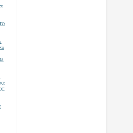
ço
TO
a
xo
ta
R
DO:
 DE
)