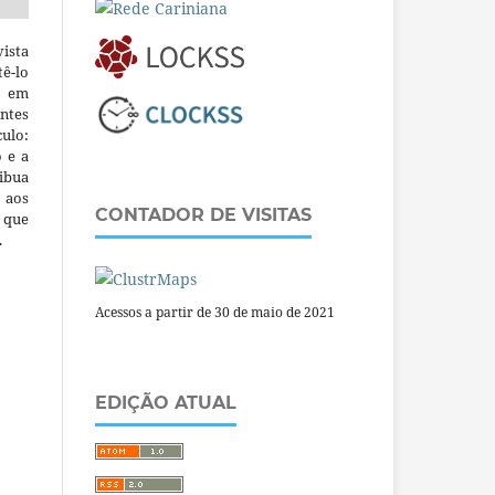
ista
ê-lo
m em
ntes
culo:
o e a
ibua
 aos
CONTADOR DE VISITAS
a que
.
Acessos a partir de 30 de maio de 2021
EDIÇÃO ATUAL