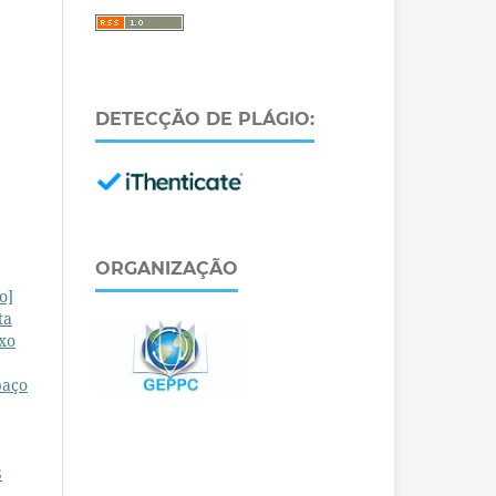
DETECÇÃO DE PLÁGIO:
ORGANIZAÇÃO
o]
ta
xo
paço
S