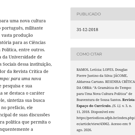
PUBLICADO
para uma nova cultura
 português, militante
31-12-2018
ua vasta produção
atória para as Ciências
 Política, entre outros.
COMO CITAR
a da Universidade de
ociais dessa instituição,
RAMOS, Letícia; LOPES, Douglas
or da Revista Crítica de
Pierre Justino da Silva; JÁCOME,
empo: para uma nova
Aldarosa Cartaxo. RESENHA CRÍTIC
e pesquisa e sua
DA OBRA: “A Gramática do Tempo:
a se destaca o caráter
para Uma Nova Cultura Política” de
le, sintetiza sua busca
Boaventura de Sousa Santos.
Revista
Espaço do Currículo
,
[S. l.]
, v. 3, n.
no prefácio, ele
11, 2018. Disponível em:
cipal de suas discussões
https://periodicos.ufpb.br/index.php/
a política que permita o
ec/article/view/43062. Acesso em: 9
onquentemente a
ago. 2026.