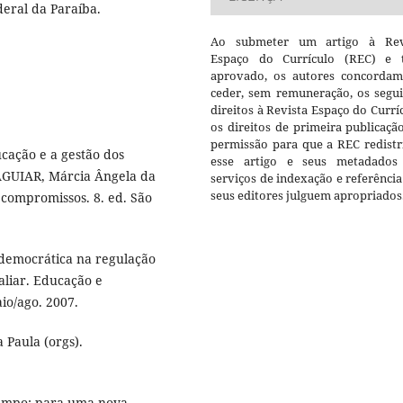
eral da Paraíba.
Ao submeter um artigo à Rev
Espaço do Currículo (REC) e t
aprovado, os autores concorda
ceder, sem remuneração, os segui
direitos à Revista Espaço do Currí
os direitos de primeira publicaçã
permissão para que a REC redistr
cação e a gestão dos
esse artigo e seus metadados
 AGUIAR, Márcia Ângela da
serviços de indexação e referênci
seus editores julguem apropriados
 compromissos. 8. ed. São
 democrática na regulação
aliar. Educação e
aio/ago. 2007.
Paula (orgs).
 tempo: para uma nova