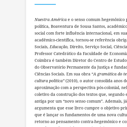
Nuestra América
e o senso comum hegemônico 
política, Boaventura de Sousa Santos, acadêmico
social com forte influência internacional, em s
acadêmico-científica, tornou-se referência obrig
Sociais,
Educação,
Direito, Serviço Social, Ciência
Professor Catedrático da Faculdade de Economi
Coimbra é também Diretor do Centro de Estudos S
do Observatório Permanente da Justiça e fundad
Ciências Sociais. Em sua obra “
A gramática do t
cultura política”
(2010), o autor consolida anos d
aproximação com a perspectiva pós-colonial, nel
coletivo da construção dos textos que, segundo e
antiga por um “novo senso comum”. Ademais, já 
argumenta que esse livro cumpre o objetivo prin
que é lançar os fundamentos de uma nova cultur
retorno ao pensamento contra-hegemônico e c