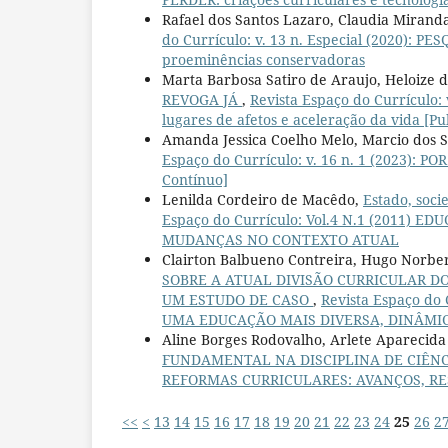
Rafael dos Santos Lazaro, Claudia Mirand
do Currículo: v. 13 n. Especial (2020):
proeminências conservadoras
Marta Barbosa Satiro de Araujo, Heloize 
REVOGA JÁ
,
Revista Espaço do Currículo:
lugares de afetos e aceleração da vida [P
Amanda Jessica Coelho Melo, Marcio dos 
Espaço do Currículo: v. 16 n. 1 (2023):
Contínuo]
Lenilda Cordeiro de Macêdo,
Estado, soci
Espaço do Currículo: Vol.4 N.1 (2011) 
MUDANÇAS NO CONTEXTO ATUAL
Clairton Balbueno Contreira, Hugo Norbe
SOBRE A ATUAL DIVISÃO CURRICULAR D
UM ESTUDO DE CASO
,
Revista Espaço do
UMA EDUCAÇÃO MAIS DIVERSA, DINÂMICA 
Aline Borges Rodovalho, Arlete Aparecid
FUNDAMENTAL NA DISCIPLINA DE CIÊN
REFORMAS CURRICULARES: AVANÇOS, RE
<<
<
13
14
15
16
17
18
19
20
21
22
23
24
25
26
2