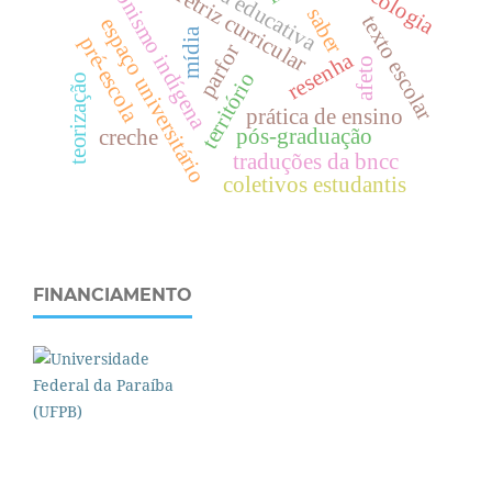
protagonismo indígena
política educativa
psicologia
diretriz curricular
saber
texto escolar
espaço universitário
mídia
pré-escola
parfor
resenha
afeto
território
teorização
prática de ensino
pós-graduação
creche
traduções da bncc
coletivos estudantis
FINANCIAMENTO