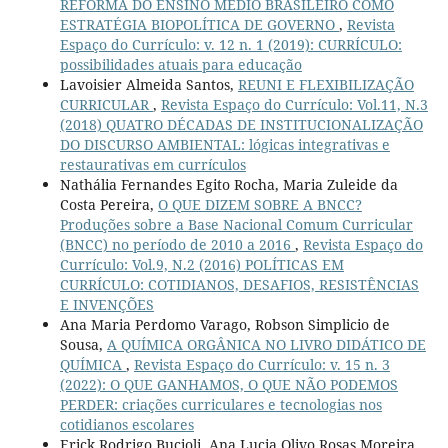
REFORMA DO ENSINO MÉDIO BRASILEIRO COMO
ESTRATÉGIA BIOPOLÍTICA DE GOVERNO
,
Revista
Espaço do Currículo: v. 12 n. 1 (2019): CURRÍCULO:
possibilidades atuais para educação
Lavoisier Almeida Santos,
REUNI E FLEXIBILIZAÇÃO
CURRICULAR
,
Revista Espaço do Currículo: Vol.11, N.3
(2018) QUATRO DÉCADAS DE INSTITUCIONALIZAÇÃO
DO DISCURSO AMBIENTAL: lógicas integrativas e
restaurativas em currículos
Nathália Fernandes Egito Rocha, Maria Zuleide da
Costa Pereira,
O QUE DIZEM SOBRE A BNCC?
Produções sobre a Base Nacional Comum Curricular
(BNCC) no período de 2010 a 2016
,
Revista Espaço do
Currículo: Vol.9, N.2 (2016) POLÍTICAS EM
CURRÍCULO: COTIDIANOS, DESAFIOS, RESISTÊNCIAS
E INVENÇÕES
Ana Maria Perdomo Varago, Robson Simplicio de
Sousa,
A QUÍMICA ORGÂNICA NO LIVRO DIDÁTICO DE
QUÍMICA
,
Revista Espaço do Currículo: v. 15 n. 3
(2022): O QUE GANHAMOS, O QUE NÃO PODEMOS
PERDER: criações curriculares e tecnologias nos
cotidianos escolares
Erick Rodrigo Bucioli, Ana Lucia Olivo Rosas Moreira,