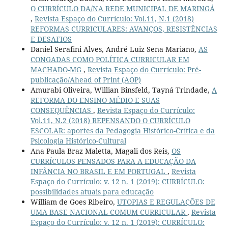
O CURRÍCULO DA/NA REDE MUNICIPAL DE MARINGÁ
,
Revista Espaço do Currículo: Vol.11, N.1 (2018)
REFORMAS CURRICULARES: AVANÇOS, RESISTÊNCIAS
E DESAFIOS
Daniel Serafini Alves, André Luiz Sena Mariano,
AS
CONGADAS COMO POLÍTICA CURRICULAR EM
MACHADO-MG
,
Revista Espaço do Currículo: Pré-
publicação/Ahead of Print (AOP)
Amurabi Oliveira, Willian Binsfeld, Tayná Trindade,
A
REFORMA DO ENSINO MÉDIO E SUAS
CONSEQUÊNCIAS
,
Revista Espaço do Currículo:
Vol.11, N.2 (2018) REPENSANDO O CURRÍCULO
ESCOLAR: aportes da Pedagogia Histórico-Crítica e da
Psicologia Histórico-Cultural
Ana Paula Braz Maletta, Magali dos Reis,
OS
CURRÍCULOS PENSADOS PARA A EDUCAÇÃO DA
INFÂNCIA NO BRASIL E EM PORTUGAL
,
Revista
Espaço do Currículo: v. 12 n. 1 (2019): CURRÍCULO:
possibilidades atuais para educação
William de Goes Ribeiro,
UTOPIAS E REGULAÇÕES DE
UMA BASE NACIONAL COMUM CURRICULAR
,
Revista
Espaço do Currículo: v. 12 n. 1 (2019): CURRÍCULO: