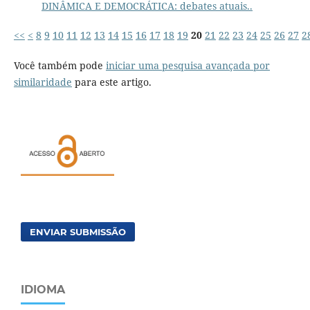
DINÂMICA E DEMOCRÁTICA: debates atuais..
<<
<
8
9
10
11
12
13
14
15
16
17
18
19
20
21
22
23
24
25
26
27
2
Você também pode
iniciar uma pesquisa avançada por
similaridade
para este artigo.
ENVIAR SUBMISSÃO
IDIOMA