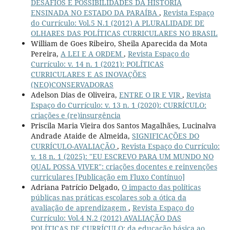
DESAFIOS E POSSIBILIDADES DA HISTÓRIA
ENSINADA NO ESTADO DA PARAÍBA
,
Revista Espaço
do Currículo: Vol.5 N.1 (2012) A PLURALIDADE DE
OLHARES DAS POLÍTICAS CURRICULARES NO BRASIL
William de Goes Ribeiro, Sheila Aparecida da Mota
Pereira,
A LEI E A ORDEM
,
Revista Espaço do
Currículo: v. 14 n. 1 (2021): POLÍTICAS
CURRICULARES E AS INOVAÇÕES
(NEO)CONSERVADORAS
Adelson Dias de Oliveira,
ENTRE O IR E VIR
,
Revista
Espaço do Currículo: v. 13 n. 1 (2020): CURRÍCULO:
criações e (re)insurgência
Priscila Maria Vieira dos Santos Magalhães, Lucinalva
Andrade Ataide de Almeida,
SIGNIFICAÇÕES DO
CURRÍCULO-AVALIAÇÃO
,
Revista Espaço do Currículo:
v. 18 n. 1 (2025): "EU ESCREVO PARA UM MUNDO NO
QUAL POSSA VIVER": criações docentes e reinvenções
curriculares [Publicação em Fluxo Contínuo]
Adriana Patrício Delgado,
O impacto das políticas
públicas nas práticas escolares sob a ótica da
avaliação de aprendizagem
,
Revista Espaço do
Currículo: Vol.4 N.2 (2012) AVALIAÇÃO DAS
POLÍTICAS DE CURRÍCULO; da educação básica ao