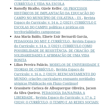
CURRÍCULO E VIDA NA ESCOLA
Ramofly Bicalho, Gizele Kelfer,
OS PROCESSOS
HISTÓRICOS DE IMPLANTAÇÃO DA EDUCAÇÃO DO
CAMPO NO MUNICÍPIO DE COLATINA – ES
,
Revista
Espaço do Currículo: v. 14 n. 2 (2021): CURRÍCULO E
ESCOLAS DO CAMPO: políticas e práticas em
territorialidades camponesas
Ana Maria Baldo, Elisete Enir Bernardi Garcia,
PEDAGOGIA DO MST E CURRÍCULO
,
Revista Espaço
do Currículo: v. 14 n. 3 (2021): CURRÍCULO COMO
POSSIBILIDADE DE RESISTÊNCIA, DE CRIAÇÃO, DE
SOLIDARIEDADES E AFIRMAÇÃO DE UMA VIDA
BONITA
Lilian Pereira Palácio,
MODELOS DE UNIVERSIDADE E
TEORIAS DE CURRÍCULO
,
Revista Espaço do
Currículo: v. 16 n. 2 (2023): REENCANTAMENTO DO
MUNDO: criações curriculares enquanto novidades
utópicas [Publicação em Fluxo Contínuo]
Grassinete Carioca de Albuquerque Oliveira, Jacson
da Silva Queiroz,
PEDAGOGIA DA/NA/PARA A
LIBERDADE
,
Revista Espaço do Currículo: v. 17 n. 2
(2024): O CURRÍCULO, O TEMPO E AS REDES SOCIAIS: