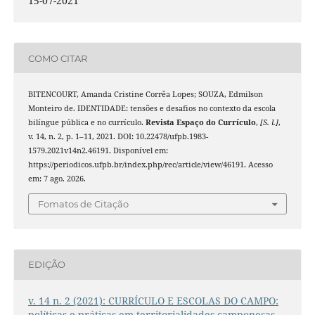
15-07-2021
COMO CITAR
BITENCOURT, Amanda Cristine Corrêa Lopes; SOUZA, Edmilson
Monteiro de. IDENTIDADE: tensões e desafios no contexto da escola
bilíngue pública e no currículo.
Revista Espaço do Currículo
,
[S. l.]
,
v. 14, n. 2, p. 1–11, 2021. DOI: 10.22478/ufpb.1983-
1579.2021v14n2.46191. Disponível em:
https://periodicos.ufpb.br/index.php/rec/article/view/46191. Acesso
em: 7 ago. 2026.
Fomatos de Citação
EDIÇÃO
v. 14 n. 2 (2021): CURRÍCULO E ESCOLAS DO CAMPO:
políticas e práticas em territorialidades camponesas