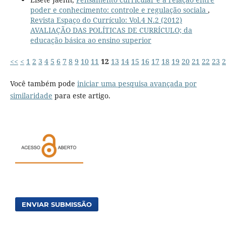
poder e conhecimento: controle e regulação sociala
,
Revista Espaço do Currículo: Vol.4 N.2 (2012)
AVALIAÇÃO DAS POLÍTICAS DE CURRÍCULO; da
educação básica ao ensino superior
<<
<
1
2
3
4
5
6
7
8
9
10
11
12
13
14
15
16
17
18
19
20
21
22
23
2
Você também pode
iniciar uma pesquisa avançada por
similaridade
para este artigo.
ENVIAR SUBMISSÃO