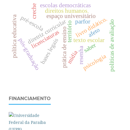
escolas democráticas
creche
direitos humanos.
espaço universitário
política educativa
pré-escola
livro didático.
diretriz curricular
parfor
políticas de avaliação
território
prática de ensino
afeto
licenciaturas
texto escolar
pós-graduação
bases legais
saber
resenha
mídia
psicologia
FINANCIAMENTO