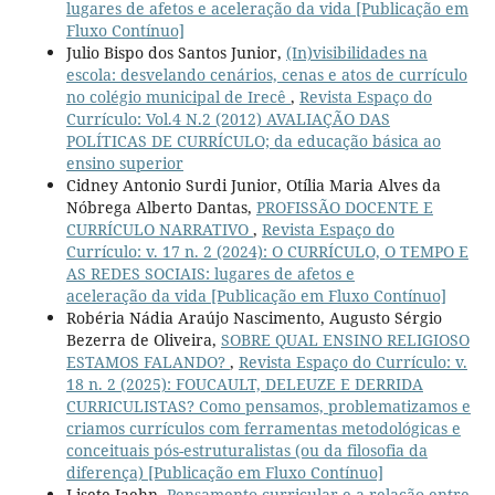
lugares de afetos e aceleração da vida [Publicação em
Fluxo Contínuo]
Julio Bispo dos Santos Junior,
(In)visibilidades na
escola: desvelando cenários, cenas e atos de currículo
no colégio municipal de Irecê
,
Revista Espaço do
Currículo: Vol.4 N.2 (2012) AVALIAÇÃO DAS
POLÍTICAS DE CURRÍCULO; da educação básica ao
ensino superior
Cidney Antonio Surdi Junior, Otília Maria Alves da
Nóbrega Alberto Dantas,
PROFISSÃO DOCENTE E
CURRÍCULO NARRATIVO
,
Revista Espaço do
Currículo: v. 17 n. 2 (2024): O CURRÍCULO, O TEMPO E
AS REDES SOCIAIS: lugares de afetos e
aceleração da vida [Publicação em Fluxo Contínuo]
Robéria Nádia Araújo Nascimento, Augusto Sérgio
Bezerra de Oliveira,
SOBRE QUAL ENSINO RELIGIOSO
ESTAMOS FALANDO?
,
Revista Espaço do Currículo: v.
18 n. 2 (2025): FOUCAULT, DELEUZE E DERRIDA
CURRICULISTAS? Como pensamos, problematizamos e
criamos currículos com ferramentas metodológicas e
conceituais pós-estruturalistas (ou da filosofia da
diferença) [Publicação em Fluxo Contínuo]
Lisete Jaehn,
Pensamento curricular e a relação entre