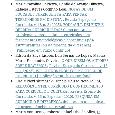
Maria Carolina Caldeira, Danilo de Araujo Oliveira,
Rafaela Esteves Godinho Leal,
NOTAS DE UM
FOUCAULT CURRICULISTA PARA PENSAR
TERRITÓRIOS EM DISPUTA
,
Revista Espaço do
Currículo: v. 18 n. 2 (2025): FOUCAULT, DELEUZE E
DERRIDA CURRICULISTAS? Como pensamos,
problematizamos e criamos currículos com
ferramentas metodológicas e conceituais pós-
estruturalistas (ou da filosofia da diferença)
[Publicação em Fluxo Contínuo]
Edson da Silva Lisboa, Luis Fernando Lopes, Marcia
Maria Fernandes Oliveira,
O QUE DIZEM OS AUTORES
SOBRE RACISMO?
,
Revista Espaço do Currículo: v. 16
n. 1 (2023): POR OUTROS PROJETOS POLÍTICOS DE
CURRÍCULO [Publicação em Fluxo Contínuo]
Elsa Midori Shimazaki, Dineia Ghizzo Neto Fellini,
RELAÇÕES ENTRE CURRÍCULO E CONHECIMENTO
PARA CURRÍCULO E CULTURA
,
Revista Espaço do
Currículo: v. 13 n. Especial (2020): PESQUISA EM
CURRÍCULO E DIFERENÇA: debates em um contexto
de proeminências conservadoras
Marta von Dentz, Roberto Rafael Dias da Silva,
O