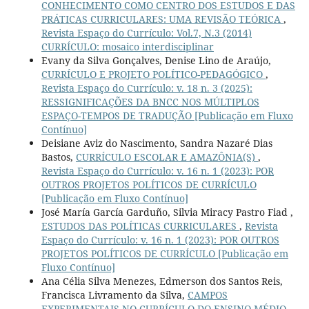
CONHECIMENTO COMO CENTRO DOS ESTUDOS E DAS
PRÁTICAS CURRICULARES: UMA REVISÃO TEÓRICA
,
Revista Espaço do Currículo: Vol.7, N.3 (2014)
CURRÍCULO: mosaico interdisciplinar
Evany da Silva Gonçalves, Denise Lino de Araújo,
CURRÍCULO E PROJETO POLÍTICO-PEDAGÓGICO
,
Revista Espaço do Currículo: v. 18 n. 3 (2025):
RESSIGNIFICAÇÕES DA BNCC NOS MÚLTIPLOS
ESPAÇO-TEMPOS DE TRADUÇÃO [Publicação em Fluxo
Contínuo]
Deisiane Aviz do Nascimento, Sandra Nazaré Dias
Bastos,
CURRÍCULO ESCOLAR E AMAZÔNIA(S)
,
Revista Espaço do Currículo: v. 16 n. 1 (2023): POR
OUTROS PROJETOS POLÍTICOS DE CURRÍCULO
[Publicação em Fluxo Contínuo]
José María García Garduño, Silvia Miracy Pastro Fiad ,
ESTUDOS DAS POLÍTICAS CURRICULARES
,
Revista
Espaço do Currículo: v. 16 n. 1 (2023): POR OUTROS
PROJETOS POLÍTICOS DE CURRÍCULO [Publicação em
Fluxo Contínuo]
Ana Célia Silva Menezes, Edmerson dos Santos Reis,
Francisca Livramento da Silva,
CAMPOS
EXPERIMENTAIS NO CURRÍCULO DO ENSINO MÉDIO,