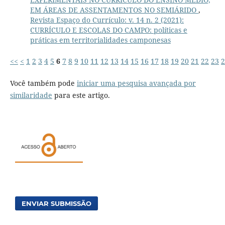
EM ÁREAS DE ASSENTAMENTOS NO SEMIÁRIDO
,
Revista Espaço do Currículo: v. 14 n. 2 (2021):
CURRÍCULO E ESCOLAS DO CAMPO: políticas e
práticas em territorialidades camponesas
<<
<
1
2
3
4
5
6
7
8
9
10
11
12
13
14
15
16
17
18
19
20
21
22
23
2
Você também pode
iniciar uma pesquisa avançada por
similaridade
para este artigo.
ENVIAR SUBMISSÃO