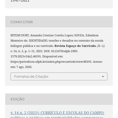
15-07-2021
COMO CITAR
BITENCOURT, Amanda Cristine Corrêa Lopes; SOUZA, Edmilson
Monteiro de. IDENTIDADE: tensões e desafios no contexto da escola
bilíngue pública e no currículo.
Revista Espaço do Currículo
,
[S. l.]
,
v. 14, n. 2, p. 1–11, 2021. DOI: 10.22478/ufpb.1983-
1579.2021v14n2.46191. Disponível em:
https://periodicos.ufpb.br/index.php/rec/article/view/46191. Acesso
em: 7 ago. 2026.
Fomatos de Citação
EDIÇÃO
v. 14 n. 2 (2021): CURRÍCULO E ESCOLAS DO CAMPO:
políticas e práticas em territorialidades camponesas