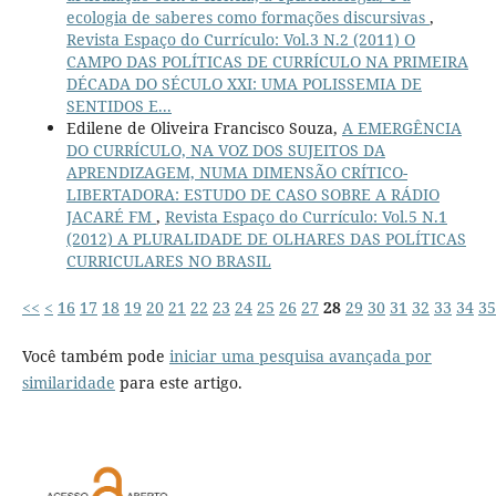
ecologia de saberes como formações discursivas
,
Revista Espaço do Currículo: Vol.3 N.2 (2011) O
CAMPO DAS POLÍTICAS DE CURRÍCULO NA PRIMEIRA
DÉCADA DO SÉCULO XXI: UMA POLISSEMIA DE
SENTIDOS E...
Edilene de Oliveira Francisco Souza,
A EMERGÊNCIA
DO CURRÍCULO, NA VOZ DOS SUJEITOS DA
APRENDIZAGEM, NUMA DIMENSÃO CRÍTICO-
LIBERTADORA: ESTUDO DE CASO SOBRE A RÁDIO
JACARÉ FM
,
Revista Espaço do Currículo: Vol.5 N.1
(2012) A PLURALIDADE DE OLHARES DAS POLÍTICAS
CURRICULARES NO BRASIL
<<
<
16
17
18
19
20
21
22
23
24
25
26
27
28
29
30
31
32
33
34
35
Você também pode
iniciar uma pesquisa avançada por
similaridade
para este artigo.