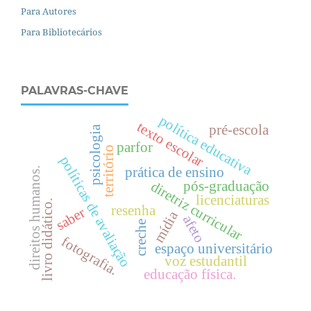
Para Autores
Para Bibliotecários
PALAVRAS-CHAVE
política educativa
texto escolar
pré-escola
psicologia
parfor
território
políticas de avaliação
prática de ensino
.
pós-graduação
diretriz curricular
licenciaturas
livro didático.
resenha
saber
mídia
afeto
creche
d
i
r
e
i
t
o
s
h
u
m
a
n
o
s
fotografia.
espaço universitário
voz estudantil
educação física.