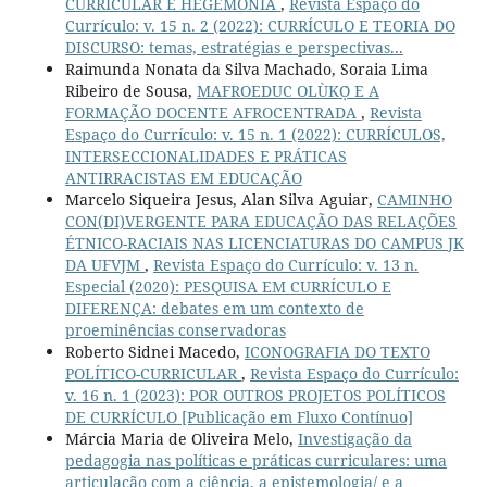
CURRICULAR E HEGEMONIA
,
Revista Espaço do
Currículo: v. 15 n. 2 (2022): CURRÍCULO E TEORIA DO
DISCURSO: temas, estratégias e perspectivas...
Raimunda Nonata da Silva Machado, Soraia Lima
Ribeiro de Sousa,
MAFROEDUC OLÙKỌ́ E A
FORMAÇÃO DOCENTE AFROCENTRADA
,
Revista
Espaço do Currículo: v. 15 n. 1 (2022): CURRÍCULOS,
INTERSECCIONALIDADES E PRÁTICAS
ANTIRRACISTAS EM EDUCAÇÃO
Marcelo Siqueira Jesus, Alan Silva Aguiar,
CAMINHO
CON(DI)VERGENTE PARA EDUCAÇÃO DAS RELAÇÕES
ÉTNICO-RACIAIS NAS LICENCIATURAS DO CAMPUS JK
DA UFVJM
,
Revista Espaço do Currículo: v. 13 n.
Especial (2020): PESQUISA EM CURRÍCULO E
DIFERENÇA: debates em um contexto de
proeminências conservadoras
Roberto Sidnei Macedo,
ICONOGRAFIA DO TEXTO
POLÍTICO-CURRICULAR
,
Revista Espaço do Currículo:
v. 16 n. 1 (2023): POR OUTROS PROJETOS POLÍTICOS
DE CURRÍCULO [Publicação em Fluxo Contínuo]
Márcia Maria de Oliveira Melo,
Investigação da
pedagogia nas políticas e práticas curriculares: uma
articulação com a ciência, a epistemologia/ e a