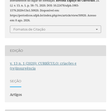
borramentos do lugar de formação.
Revista Espaço do Currículo
,
[S.
l.]
, v. 13, n. 1, p. 58–71, 2020. DOI: 10.22478/ufpb.1983-
1579.2020v13n1.50920. Disponível em:
https://periodicos.ufpb.br/index.php/rec/article/view/50920. Acesso
em: 8 ago. 2026.
Fomatos de Citação
EDIÇÃO
v. 13 n. 1 (2020): CURRÍCULO: criações e
(re)insurgência
SEÇÃO
Artigos