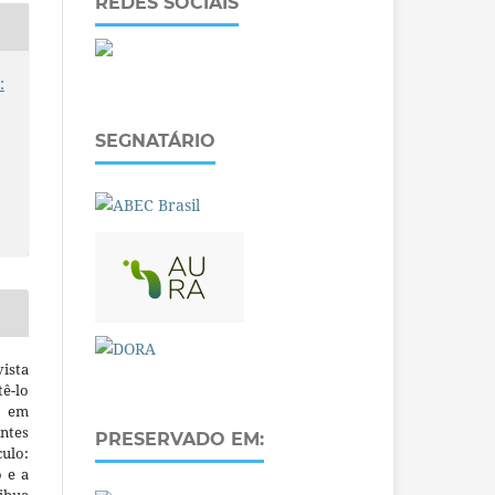
REDES SOCIAIS
:
SEGNATÁRIO
ista
ê-lo
m em
ntes
PRESERVADO EM:
culo:
o e a