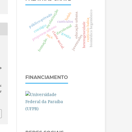
escolarização
biomédico hegemônico
.
bebês
público-privado
currículo bahia
currículos
heterogeneidade
e
d
u
c
a
ç
ã
o
u
r
b
a
n
a
contágio
decolonial
projovem urbano
c
l
a
s
s
e
o
c
i
a
l
gestão
raça.
juventudes
formação.
s
.
o
–
FINANCIAMENTO
:
r