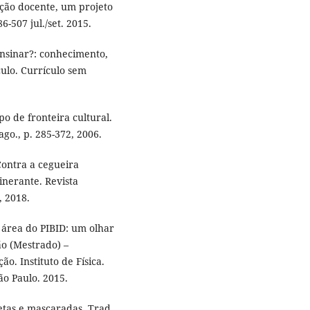
ção docente, um projeto
-507 jul./set. 2015.
nsinar?: conhecimento,
culo. Currículo sem
 de fronteira cultural.
ago., p. 285-372, 2006.
ontra a cegueira
inerante. Revista
, 2018.
área do PIBID: um olhar
ão (Mestrado) –
o. Instituto de Física.
São Paulo. 2015.
etas e mascaradas. Trad,