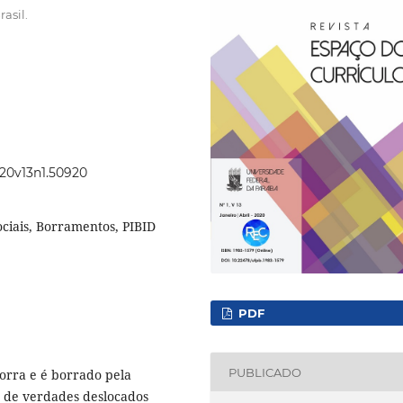
asil.
020v13n1.50920
ociais, Borramentos, PIBID
PDF
PUBLICADO
borra e é borrado pela
s de verdades deslocados