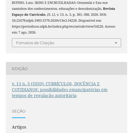
RUFINO, Luiz. IKINS E ENCRUZILHADAS: Orunmilá e Exu nos
caminhos dos conhecimentos, educações e descolonização.
Revista
Espaço do Currículo
,
[S. l.]
, v. 13, n. 3, p. 381–388, 2020. DOI:
10.22478/ufpb.1983-1579.2020v13n3.54228. Disponível em:
https://periodicos.ufpb.br/index.php/rec/article/view/54228. Acesso
em: 7 ago. 2026.
Fomatos de Citação
EDIÇÃO
v. 13 n. 3 (2020): CURRÍCULOS, DOCÊNCIA E
COTIDIANOS: possibilidades emancipatórias em
tempos de regulação autoritária
SEÇÃO
Artigos