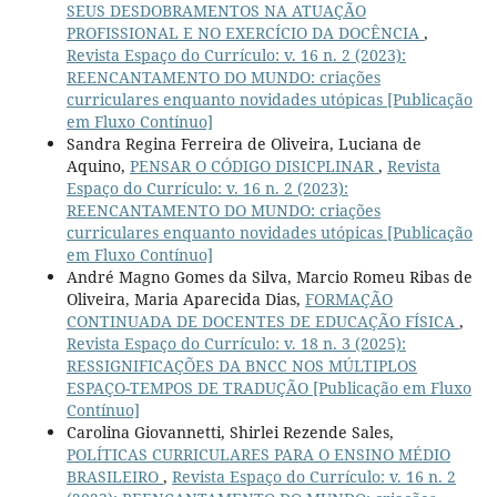
SEUS DESDOBRAMENTOS NA ATUAÇÃO
PROFISSIONAL E NO EXERCÍCIO DA DOCÊNCIA
,
Revista Espaço do Currículo: v. 16 n. 2 (2023):
REENCANTAMENTO DO MUNDO: criações
curriculares enquanto novidades utópicas [Publicação
em Fluxo Contínuo]
Sandra Regina Ferreira de Oliveira, Luciana de
Aquino,
PENSAR O CÓDIGO DISICPLINAR
,
Revista
Espaço do Currículo: v. 16 n. 2 (2023):
REENCANTAMENTO DO MUNDO: criações
curriculares enquanto novidades utópicas [Publicação
em Fluxo Contínuo]
André Magno Gomes da Silva, Marcio Romeu Ribas de
Oliveira, Maria Aparecida Dias,
FORMAÇÃO
CONTINUADA DE DOCENTES DE EDUCAÇÃO FÍSICA
,
Revista Espaço do Currículo: v. 18 n. 3 (2025):
RESSIGNIFICAÇÕES DA BNCC NOS MÚLTIPLOS
ESPAÇO-TEMPOS DE TRADUÇÃO [Publicação em Fluxo
Contínuo]
Carolina Giovannetti, Shirlei Rezende Sales,
POLÍTICAS CURRICULARES PARA O ENSINO MÉDIO
BRASILEIRO
,
Revista Espaço do Currículo: v. 16 n. 2