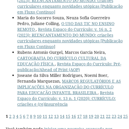
(2023): REENCANTAMENTO DO MUNDO: criações
curriculares enquanto novidades utópicas [Publicação
em Fluxo Contínuo]
Maria do Socorro Souza, Neuza Sofia Guerreiro
Pedro, Juliane Colling,
O USO DAS TIC NO ENSINO
REMOTO
,
Revista Espaço do Currículo: v. 16 n. 2
(2023): REENCANTAMENTO DO MUNDO: criações
curriculares enquanto novidades utópicas [Publicação
em Fluxo Contínuo]
Rubens Antonio Gurgel, Marcos Garcia Neira,
CARTOGRAFIA DO CURRÍCULO CULTURAL DA
EDUCAÇÃO FÍSICA
,
Revista Espaço do Currículo: Pré-
publicação/Ahead of Print (AOP)
Joseane da Silva Miller Rodrigues, Noemi Boer,
Fernanda Marquezan,
MARCOS REGULATÓRIOS E AS
IMPLICAÇÕES NA ORGANIZAÇÃO DO CURRÍCULO
PARA EDUCAÇÃO INFANTIL BRASILEIRA
,
Revista
Espaço do Currículo: v. 13 n. 1 (2020): CURRÍCULO:
criações e (re)insurgência
1
2
3
4
5
6
7
8
9
10
11
12
13
14
15
16
17
18
19
20
21
22
23
24
25
Você também pode
iniciar uma pesquisa avançada por