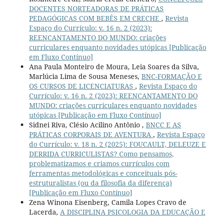
DOCENTES NORTEADORAS DE PRÁTICAS
PEDAGÓGICAS COM BEBÊS EM CRECHE
,
Revista
Espaço do Currículo: v. 16 n. 2 (2023):
REENCANTAMENTO DO MUNDO: criações
curriculares enquanto novidades utópicas [Publicação
em Fluxo Contínuo]
Ana Paula Monteiro de Moura, Leia Soares da Silva,
Marlúcia Lima de Sousa Meneses,
BNC-FORMAÇÃO E
OS CURSOS DE LICENCIATURAS
,
Revista Espaço do
Currículo: v. 16 n. 2 (2023): REENCANTAMENTO DO
MUNDO: criações curriculares enquanto novidades
utópicas [Publicação em Fluxo Contínuo]
Sidnei Riva, Clésio Acilino Antônio ,
BNCC E AS
PRÁTICAS CORPORAIS DE AVENTURA
,
Revista Espaço
do Currículo: v. 18 n. 2 (2025): FOUCAULT, DELEUZE E
DERRIDA CURRICULISTAS? Como pensamos,
problematizamos e criamos currículos com
ferramentas metodológicas e conceituais pós-
estruturalistas (ou da filosofia da diferença)
[Publicação em Fluxo Contínuo]
Zena Winona Eisenberg, Camila Lopes Cravo de
Lacerda,
A DISCIPLINA PSICOLOGIA DA EDUCAÇÃO E