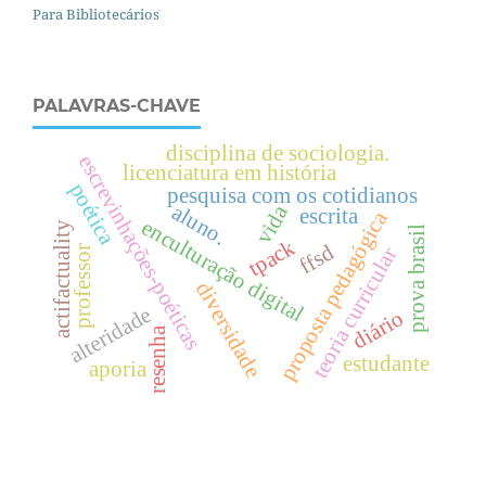
Para Bibliotecários
PALAVRAS-CHAVE
disciplina de sociologia.
escrevinhações-poéticas
licenciatura em história
poética
pesquisa com os cotidianos
aluno.
vida
escrita
proposta pedagógica
enculturação digital
actifactuality
prova brasil
tpack
ffsd
professor
teoria curricular
diversidade
alteridade
diário
resenha
estudante
aporia