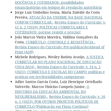
DOCÊNCIA E COTIDIANOS: possibilidades
emancipatórias em tempos de regulação autoritária
Jorge Luis Umbelino Sousa, Maria Zuleide da Costa
Pereira,
ATUAÇÃO DA UNDIME NA BASE NACIONAL
COMUM CURRICULAR
,
Revista Espaço do Currículo: v.
12 n. 2 (2019): POLÍTICAS CURRICULARES E
COTIDIANOS: porque resistir é preciso!
João Marcos Vieira Moreira, Váldina Gonçalves da
Costa,
CURRÍCULO, CONTROLE E RESISTÊNCIA
,
Revista Espaço do Currículo: Pré-publicação/Ahead of
Print (AOP)
Michele Rodrigues, Wesley Batista Araújo,
A JUSTIÇA
CURRICULAR NO PLANO NACIONAL DE EDUCAÇÃO
(2014-2024)
,
Revista Espaço do Currículo: v. 14 n. 2
(2021): CURRÍCULO E ESCOLAS DO CAMPO: políticas e
práticas em territorialidades camponesas
Adler Santos Garcia Costa, Luiz Henrique Ortelhado
Valverde, Marcos Vinicius Campelo Junior,
O
DISCURSO DA EDUCAÇÃO AMBIENTAL NO
NEOLIBERALISMO
,
Revista Espaço do Currículo: v. 16
n. 1 (2023): POR OUTROS PROJETOS POLÍTICOS DE
CURRÍCULO [Publicação em Fluxo Contínuo]