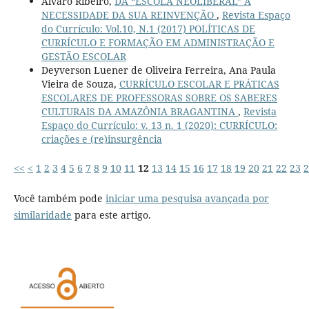
Álvaro Ribeiro,
DA “ESCOLA NEOLIBERAL” À
NECESSIDADE DA SUA REINVENÇÃO
,
Revista Espaço
do Currículo: Vol.10, N.1 (2017) POLÍTICAS DE
CURRÍCULO E FORMAÇÃO EM ADMINISTRAÇÃO E
GESTÃO ESCOLAR
Deyverson Luener de Oliveira Ferreira, Ana Paula
Vieira de Souza,
CURRÍCULO ESCOLAR E PRÁTICAS
ESCOLARES DE PROFESSORAS SOBRE OS SABERES
CULTURAIS DA AMAZÔNIA BRAGANTINA
,
Revista
Espaço do Currículo: v. 13 n. 1 (2020): CURRÍCULO:
criações e (re)insurgência
<<
<
1
2
3
4
5
6
7
8
9
10
11
12
13
14
15
16
17
18
19
20
21
22
23
2
Você também pode
iniciar uma pesquisa avançada por
similaridade
para este artigo.