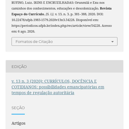
RUFINO, Luiz. IKINS E ENCRUZILHADAS: Orunmilá e Exu nos
caminhos dos conhecimentos, educações e descolonização.
Revista
Espaço do Currículo
,
[S. l.]
, v. 13, n. 3, p. 381–388, 2020. DOI:
10.22478/ufpb.1983-1579.2020v13n3.54228. Disponível em:
https://periodicos.ufpb.br/index.php/rec/article/view/54228. Acesso
em: 6 ago. 2026.
Fomatos de Citação
EDIÇÃO
v. 13 n. 3 (2020): CURRÍCULOS, DOCÊNCIA E
COTIDIANOS: possibilidades emancipatórias em
tempos de regulação autoritária
SEÇÃO
Artigos