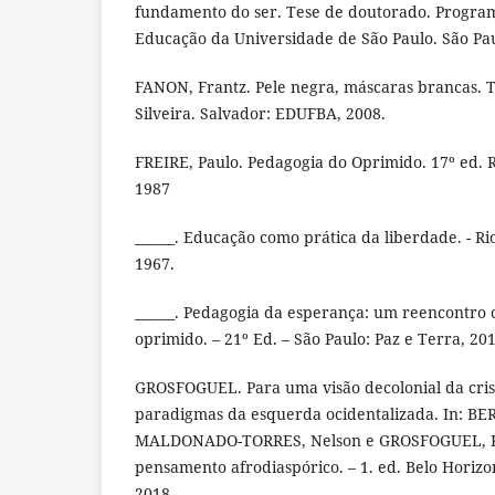
fundamento do ser. Tese de doutorado. Progra
Educação da Universidade de São Paulo. São Pau
FANON, Frantz. Pele negra, máscaras brancas. 
Silveira. Salvador: EDUFBA, 2008.
FREIRE, Paulo. Pedagogia do Oprimido. 17º ed. Ri
1987
______. Educação como prática da liberdade. - Ri
1967.
______. Pedagogia da esperança: um reencontro
oprimido. – 21º Ed. – São Paulo: Paz e Terra, 201
GROSFOGUEL. Para uma visão decolonial da crise 
paradigmas da esquerda ocidentalizada. In: B
MALDONADO-TORRES, Nelson e GROSFOGUEL, Ra
pensamento afrodiaspórico. – 1. ed. Belo Horizo
2018.