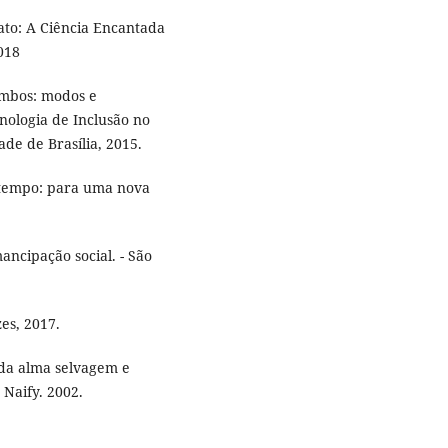
ato: A Ciência Encantada
018
ombos: modos e
cnologia de Inclusão no
de de Brasília, 2015.
 tempo: para uma nova
mancipação social. - São
es, 2017.
da alma selvagem e
 Naify. 2002.