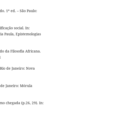
o. 1º ed. – São Paulo:
icação social. In:
 Paula, Epistemologias
o da Filosofia Africana.
1
Rio de Janeiro: Nova
 de Janeiro: Mórula
mo chegada (p.26, 29). In: