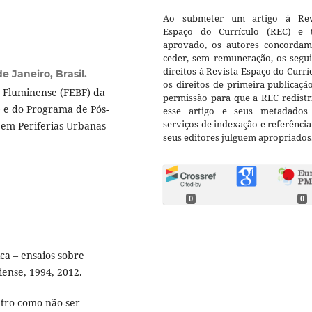
Ao submeter um artigo à Rev
Espaço do Currículo (REC) e t
aprovado, os autores concorda
ceder, sem remuneração, os segui
direitos à Revista Espaço do Currí
e Janeiro, Brasil.
os direitos de primeira publicaçã
 Fluminense (FEBF) da
permissão para que a REC redistr
) e do Programa de Pós-
esse artigo e seus metadados
serviços de indexação e referênci
em Periferias Urbanas
seus editores julguem apropriados
0
0
ca – ensaios sobre
liense, 1994, 2012.
tro como não-ser