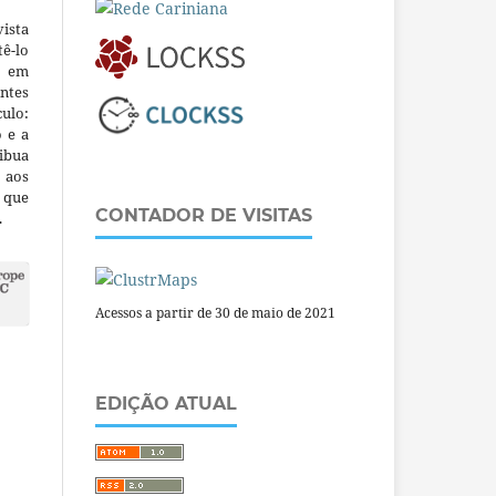
ista
ê-lo
m em
ntes
culo:
o e a
ibua
 aos
a que
CONTADOR DE VISITAS
.
Acessos a partir de 30 de maio de 2021
EDIÇÃO ATUAL