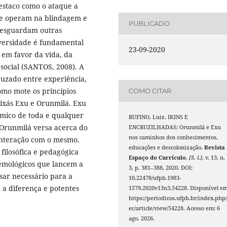
Destaco como o ataque a
ue operam na blindagem e
PUBLICADO
 resguardam outras
iversidade é fundamental
23-09-2020
 em favor da vida, da
 social (SANTOS, 2008). A
uzado entre experiência,
mo mote os princípios
COMO CITAR
orixás Exu e Orunmilá. Exu
âmico de toda e qualquer
RUFINO, Luiz. IKINS E
Orunmilá versa acerca do
ENCRUZILHADAS: Orunmilá e Exu
nos caminhos dos conhecimentos,
 interação com o mesmo.
educações e descolonização.
Revista
filosófica e pedagógica
Espaço do Currículo
,
[S. l.]
, v. 13, n.
stemológicos que lancem a
3, p. 381–388, 2020. DOI:
sar necessário para a
10.22478/ufpb.1983-
 a diferença e potentes
1579.2020v13n3.54228. Disponível em
https://periodicos.ufpb.br/index.php/
ec/article/view/54228. Acesso em: 6
ago. 2026.