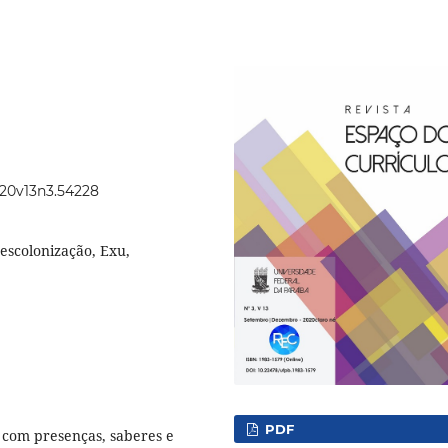
2020v13n3.54228
escolonização, Exu,
PDF
 com presenças, saberes e