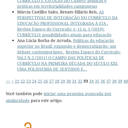
CURRÍCULO E ESCOLAS DO CAMPO: políticas e
práticas em territorialidades camponesas
Márcia Castilho Sales, Renato Hilário Reis,
AS
PERSPECTIVAS DE INTEGRAÇÃO NO CURRÍCULO DA
EDUCAÇÃO PROFISSIONAL INTEGRADA À EJA
,
Revista Espaço do Currículo: v. 12 n. 1 (2019):
CURRÍCULO: possibilidades atuais para educação
Ana Lúcia Borba de Arruda,
Políticas da educação
superior no Brasil: expansão e democratização: um
debate contemporâneo
,
Revista Espaço do Currículo:
Vol.3 N.2 (2011) O CAMPO DAS POLÍTICAS DE
CURRÍCULO NA PRIMEIRA DÉCADA DO SÉCULO XXI:
UMA POLISSEMIA DE SENTIDOS E...
<<
<
21
22
23
24
25
26
27
28
29
30
31
32
33
34
35
36
37
38
39
40
Você também pode
iniciar uma pesquisa avançada por
similaridade
para este artigo.