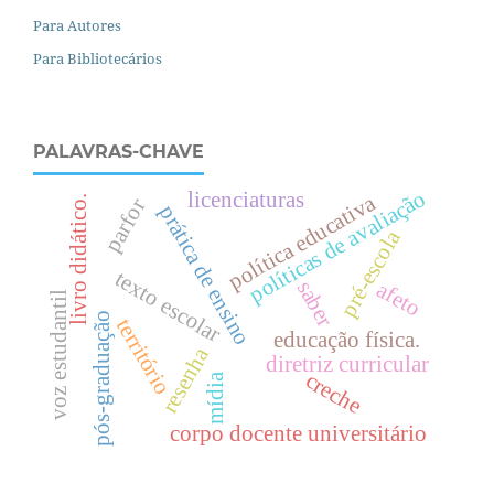
Para Autores
Para Bibliotecários
PALAVRAS-CHAVE
políticas de avaliação
licenciaturas
política educativa
livro didático.
parfor
prática de ensino
pré-escola
texto escolar
saber
afeto
voz estudantil
pós-graduação
território
educação física.
resenha
diretriz curricular
creche
mídia
corpo docente universitário