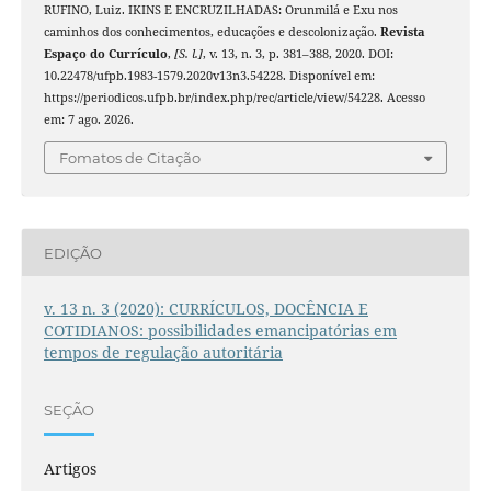
RUFINO, Luiz. IKINS E ENCRUZILHADAS: Orunmilá e Exu nos
caminhos dos conhecimentos, educações e descolonização.
Revista
Espaço do Currículo
,
[S. l.]
, v. 13, n. 3, p. 381–388, 2020. DOI:
10.22478/ufpb.1983-1579.2020v13n3.54228. Disponível em:
https://periodicos.ufpb.br/index.php/rec/article/view/54228. Acesso
em: 7 ago. 2026.
Fomatos de Citação
EDIÇÃO
v. 13 n. 3 (2020): CURRÍCULOS, DOCÊNCIA E
COTIDIANOS: possibilidades emancipatórias em
tempos de regulação autoritária
SEÇÃO
Artigos