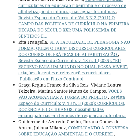
curriculares na educação ribeirinha e o processo de
alfabetização da infância, nas águas tocantinas
,
Revista Espaço do Currículo: Vol.3 N.2 (2011) O
CAMPO DAS POLÍTICAS DE CURRÍCULO NA PRIMEIRA
DÉCADA DO SÉCULO XXI: UMA POLISSEMIA DE
SENTIDOS E...
Rita Frangella,
SE A FACULDADE DE PEDAGOGIA NÃO
FORMA, QUEM O FARÁ? DISCURSOS CURRICULARES
DOS CURSOS DE PRÁTICAS DE ALFABETIZAÇÃO
,
Revista Espaço do Currículo: v. 18 n. 1 (2025): "EU
ESCREVO PARA UM MUNDO NO QUAL POSSA VIVER":
criações docentes e reinvenções curriculares
[Publicação em Fluxo Contínuo]
Graça Regina Franco da Silva Reis, Viviane Lontra
Teixeira, Marina Santos Nunes de Campos,
VOCÊS
VÃO ACOMPANHAR A TURMA DO PROJETO
,
Revista
Espaço do Currículo: v. 13 n. 3 (2020): CURRÍCULOS,
DOCÊNCIA E COTIDIANOS: possibilidades
emancipatórias em tempos de regulação autoritária
Guilherme de Azeredo Coelho, Rozana Gomes de
Abreu, Juliana Milanez,
COMPLICANDO A CONVERSA
SOBRE EDUCAÇÃO AMBIENTAL E O CURRERE
,