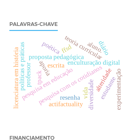
PALAVRAS-CHAVE
teoria curricular
diário
poética
aluno.
políticas e práticas
ffsd
licenciatura em história
proposta pedagógica
enculturação digital
aporia
escrita
professor
pesquisa com os cotidianos
pesquisa em educação
alteridade
experimentação
tpack
estudante
diversidade
vida
resenha
actifactuality
FINANCIAMENTO