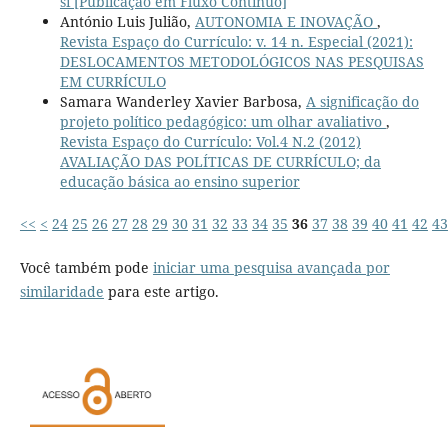
si [Publicação em Fluxo Contínuo]
António Luis Julião,
AUTONOMIA E INOVAÇÃO
,
Revista Espaço do Currículo: v. 14 n. Especial (2021):
DESLOCAMENTOS METODOLÓGICOS NAS PESQUISAS
EM CURRÍCULO
Samara Wanderley Xavier Barbosa,
A significação do
projeto político pedagógico: um olhar avaliativo
,
Revista Espaço do Currículo: Vol.4 N.2 (2012)
AVALIAÇÃO DAS POLÍTICAS DE CURRÍCULO; da
educação básica ao ensino superior
<<
<
24
25
26
27
28
29
30
31
32
33
34
35
36
37
38
39
40
41
42
43
Você também pode
iniciar uma pesquisa avançada por
similaridade
para este artigo.