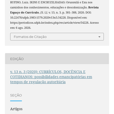
RUFINO, Luiz. IKINS E ENCRUZILHADAS: Orunmilá e Exu nos
caminhos dos conhecimentos, educações e descolonização.
Revista
Espaço do Currículo
,
[S. l.]
, v. 13, n. 3, p. 381–388, 2020. DOI:
10.22478/ufpb.1983-1579.2020v13n3.54228. Disponível em:
https://periodicos.ufpb.br/index.php/rec/article/view/54228. Acesso
em: 6 ago. 2026.
Fomatos de Citação
EDIÇÃO
v. 13 n. 3 (2020): CURRÍCULOS, DOCÊNCIA E
COTIDIANOS: possibilidades emancipatórias em
tempos de regulação autoritária
SEÇÃO
Artigos