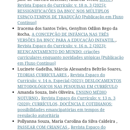
Revista Espaço do Currículo: v. 18 n. 3 (2025):
RESSIGNIFICAÇÕES DA BNCC NOS MÚLTIPLOS
ESPAÇO-TEMPOS DE TRADUÇÃO [Publicação em Fluxo
Contínuo]
Iracema dos Santos Teles, Genylton Odilon Rego da
Rocha,
A CONCEPÇÃO DE INFÂNCIA NAS TRÊS
VERSÕES DA BNCC PARA A EDUCAÇÃO INFANTIL
,
Revista Espaço do Currículo: v. 16 n. 2 (2023):
REENCANTAMENTO DO MUNDO: criações
curriculares enquanto novidades utópicas [Publicação
em Fluxo Contínuo]
Lucinete Gadelha, Márcia Alessandra Beltrão Soares,
TEORIAS CURRICULARES
,
Revista Espaço do
Currículo: v. 14 n. Especial (2021): DESLOCAMENTOS
METODOLÓGICOS NAS PESQUISAS EM CURRÍCULO
Amanda Souza, Inês Oliveira,
ENSINO MÉDIO
NOTURNO
,
Revista Espaço do Currículo: v. 13 n. 3
(2020): CURRÍCULOS, DOCÊNCIA E COTIDIANOS:
possibilidades emancipatórias em tempos de
regulação autoritária
Pollyanna Souza, Maria Carolina da Silva Caldeira ,
PASSEAR COM CRIANÇAS
,
Revista Espaço do