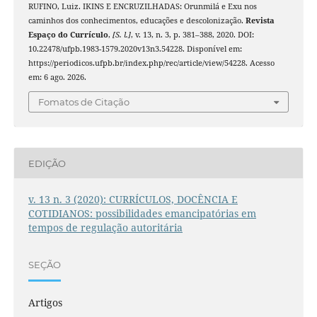
RUFINO, Luiz. IKINS E ENCRUZILHADAS: Orunmilá e Exu nos
caminhos dos conhecimentos, educações e descolonização.
Revista
Espaço do Currículo
,
[S. l.]
, v. 13, n. 3, p. 381–388, 2020. DOI:
10.22478/ufpb.1983-1579.2020v13n3.54228. Disponível em:
https://periodicos.ufpb.br/index.php/rec/article/view/54228. Acesso
em: 6 ago. 2026.
Fomatos de Citação
EDIÇÃO
v. 13 n. 3 (2020): CURRÍCULOS, DOCÊNCIA E
COTIDIANOS: possibilidades emancipatórias em
tempos de regulação autoritária
SEÇÃO
Artigos