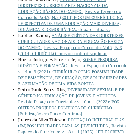
DIRETRIZES CURRICULARES NACIONAIS DA
EDUCAÇÃO BÁSICA DO CAMPO
,
Revista Espaço do
Currículo: Vol.7, N.2 (2014) POR UM CURRÍCULO NA
PERSPECTIVA DE UMA EDUCAÇÃO MAIS DIVERSA,
DINÂMICA E DEMOCRÁTICA: debates atuais..
Raphael Santos,
ANÁLISE CRÍTICA DAS DIRETRIZES
CURRICULARES NACIONAIS DA EDUCAÇÃO BÁSICA
DO CAMPO
,
Revista Espaço do Currículo: Vol.7, N.3
(2014) CURRÍCULO: mosaico interdisciplinar
Noelia Rodrigues Pereira Rego,
SOBRE PESQUISA,
DIDÁTICA E FORMAÇÃO
,
Revista Espaço do Currículo:
v. 14 n. 3 (2021): CURRÍCULO COMO POSSIBILIDADE
DE RESISTÊNCIA, DE CRIAÇÃO, DE SOLIDARIEDADES
E AFIRMAÇÃO DE UMA VIDA BONITA
Pedro Paulo Souza Rios,
DIVERSIDADE SEXUAL E DE
GÊNERO NA EDUCAÇÃO DE JOVENS E ADULTOS
,
Revista Espaço do Currículo: v. 16 n. 1 (2023): POR
OUTROS PROJETOS POLÍTICOS DE CURRÍCULO
[Publicação em Fluxo Contínuo]
Juares da Silva Thiesen,
EDUCAÇÃO INTEGRAL E AS
(IM)POSSIBILIDADES PARA AS JUVENTUDES
,
Revista
Espaço do Currículo: v. 18 n. 1 (2025): "EU ESCREVO