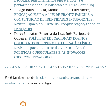
ESCOLAS: tensionamentos entre a norma e
performatividade [Publicação em Fluxo Contínuo]
Thiago Batista Costa, Mônica Caldas Ehrenberg,
EDUCAÇÃO FÍSICA À LUZ DE FRANTZ FANON E A
CONSTITUIÇÃO DE IDENTIDADES INSURGENTES
,
Revista Espaço do Currículo: Pré-publicação/Ahead of
Print (AOP)
Diego Ubiratan Bezerra da Luz, Inês Barbosa de
Oliveira,
POLÍTICAS EDUCACIONAIS DOS/NOS
COTIDIANOS DO ENSINO DA EDUCAÇÃO FÍSICA
,
Revista Espaço do Currículo: v. 14 n. 1 (2021):
POLÍTICAS CURRICULARES E AS INOVAÇÕES
(NEO)CONSERVADORAS
<<
<
4
5
6
7
8
9
10
11
12
13
14
15
16
17
18
19
20
21
22
23
24
25
Você também pode
iniciar uma pesquisa avançada por
similaridade
para este artigo.