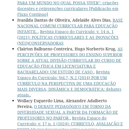
PARA UM MUNDO NO QUAL POSSA VIVER": criações
docentes e reinvenções curriculares [Publicação em
Fluxo Contínuo]
Ivanilda Dantas de Oliveira, Adelaide Alves Dias,
BASE
NACIONAL COMUM CURRICULAR PARA EDUCAÇÃO
INFANTIL
,
Revista Espaço do Currículo: v. 14 n. 1
(2021): POLÍTICAS CURRICULARES E AS INOVAÇÕES
(NEO)CONSERVADORAS
Clairton Balbueno Contreira, Hugo Norberto Krug,
AS
PERCEPÇÕES DE PROFESSORES DO ENSINO SUPERIOR
SOBRE A ATUAL DIVISÃO CURRICULAR DO CURSO DE
EDUCAÇÃO FÍSICA EM LICENCIATURA E
BACHARELADO: UM ESTUDO DE CASO
,
Revista
Espaço do Currículo: Vol.7, N.2 (2014) POR UM
CURRÍCULO NA PERSPECTIVA DE UMA EDUCAÇÃO
MAIS DIVERSA, DINÂMICA E DEMOCRÁTICA: debates
atuais..
Wollacy Esquerdo Lima, Alexandre Adalberto
Pereira,
O DEBATE PEDAGÓGICO EM TORNO DA
DIVERSIDADE SEXUAL A PARTIR DA FORMAÇÃO DE
PROFESSORES NO PARFOR
,
Revista Espaço do
Currículo: v. 17 n. 1 (2024): CURRICULO, AVALIAÇÃO E