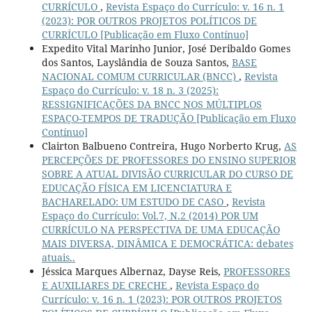
CURRÍCULO
,
Revista Espaço do Currículo: v. 16 n. 1
(2023): POR OUTROS PROJETOS POLÍTICOS DE
CURRÍCULO [Publicação em Fluxo Contínuo]
Expedito Vital Marinho Junior, José Deribaldo Gomes
dos Santos, Layslândia de Souza Santos,
BASE
NACIONAL COMUM CURRICULAR (BNCC)
,
Revista
Espaço do Currículo: v. 18 n. 3 (2025):
RESSIGNIFICAÇÕES DA BNCC NOS MÚLTIPLOS
ESPAÇO-TEMPOS DE TRADUÇÃO [Publicação em Fluxo
Contínuo]
Clairton Balbueno Contreira, Hugo Norberto Krug,
AS
PERCEPÇÕES DE PROFESSORES DO ENSINO SUPERIOR
SOBRE A ATUAL DIVISÃO CURRICULAR DO CURSO DE
EDUCAÇÃO FÍSICA EM LICENCIATURA E
BACHARELADO: UM ESTUDO DE CASO
,
Revista
Espaço do Currículo: Vol.7, N.2 (2014) POR UM
CURRÍCULO NA PERSPECTIVA DE UMA EDUCAÇÃO
MAIS DIVERSA, DINÂMICA E DEMOCRÁTICA: debates
atuais..
Jéssica Marques Albernaz, Dayse Reis,
PROFESSORES
E AUXILIARES DE CRECHE
,
Revista Espaço do
Currículo: v. 16 n. 1 (2023): POR OUTROS PROJETOS