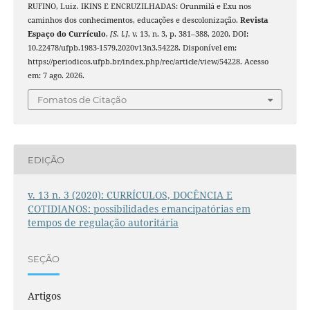
RUFINO, Luiz. IKINS E ENCRUZILHADAS: Orunmilá e Exu nos
caminhos dos conhecimentos, educações e descolonização.
Revista
Espaço do Currículo
,
[S. l.]
, v. 13, n. 3, p. 381–388, 2020. DOI:
10.22478/ufpb.1983-1579.2020v13n3.54228. Disponível em:
https://periodicos.ufpb.br/index.php/rec/article/view/54228. Acesso
em: 7 ago. 2026.
Fomatos de Citação
EDIÇÃO
v. 13 n. 3 (2020): CURRÍCULOS, DOCÊNCIA E
COTIDIANOS: possibilidades emancipatórias em
tempos de regulação autoritária
SEÇÃO
Artigos