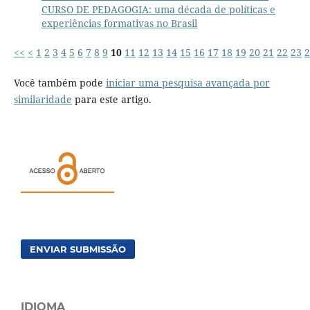
CURSO DE PEDAGOGIA: uma década de políticas e
experiências formativas no Brasil
<<
<
1
2
3
4
5
6
7
8
9
10
11
12
13
14
15
16
17
18
19
20
21
22
23
2
Você também pode
iniciar uma pesquisa avançada por
similaridade
para este artigo.
ENVIAR SUBMISSÃO
IDIOMA