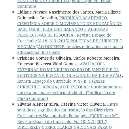
POLÍTICOS DE CURRÍCULO [Publicação em Fluxo
Contínuo]
Lidiane Nayara Nascimento dos Santos, Maria Elizete
Guimarães Carvalho,
PRODUÇÃO ACADÊMICO-
CIENTÍFICA SOBRE O MOVIMENTO DE EDUCAÇÃO DE
BASE (MEB): PEQUENO BALANÇO E ALGUMAS
PERSPECTIVAS DE PESQUISA
,
Revista Espaço do
Currículo: Vol.8, N.3 (2015) POLÍTICAS DE CURRÍCULO
E FORMAÇÃO DOCENTE: tensões e desafios no cenário
educacional brasileiro
Cristiane Gomes de Oliveira, Carlos Roberto Moreira,
Emerson Bezerra Vidal Gomes ,
AVALIAÇÕES
EXTERNAS NO MUNICÍPIO DO RIO DE JANEIRO E OS
SENTIDOS NA BUSCA DE QUALIDADE DA EDUCAÇÃO
,
Revista Espaço do Currículo: v. 17 n. 1 (2024):
CURRICULO, AVALIAÇÃO E ESCOLAS: tensionamentos
entre a norma e performatividade [Publicação em
Fluxo Contínuo]
Silvana Alencar Silva, Ozerina Victor Oliveira,
Entre
sentidos e significados da tradução das Diretrizes
Curriculares Nacionais de Pedagogia (DCNS) em MT
,
Revista Espaço do Currículo: Vol.10, N.2 (2017)
DIRETRIZES CURRICULARES NACIONAIS PARA O