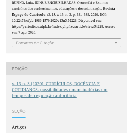
RUFINO, Luiz. IKINS E ENCRUZILHADAS: Orunmilá e Exu nos
caminhos dos conhecimentos, educações e descolonização.
Revista
Espaço do Currículo
,
[S. l.]
, v. 13, n. 3, p. 381–388, 2020. DOI:
10.22478/ufpb.1983-1579.2020v13n3.54228. Disponível em:
https://periodicos.ufpb.br/index.php/rec/article/view/54228. Acesso
em: 7 ago. 2026.
Fomatos de Citação
EDIÇÃO
v. 13 n. 3 (2020): CURRÍCULOS, DOCÊNCIA E
COTIDIANOS: possibilidades emancipatórias em
tempos de regulação autoritária
SEÇÃO
Artigos