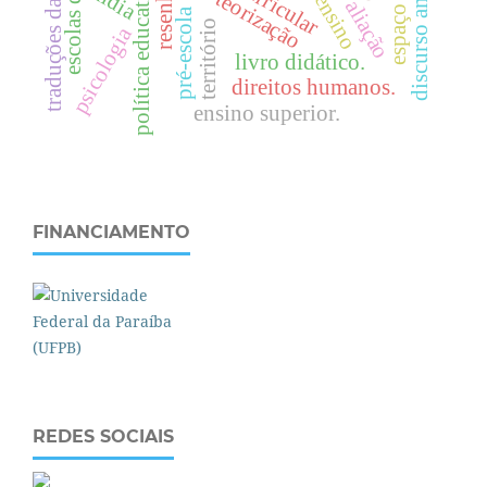
discurso ambiental
traduções da bncc
política educativa
mídia
resenha
teorização
pré-escola
território
psicologia
livro didático.
direitos humanos.
ensino superior.
FINANCIAMENTO
REDES SOCIAIS