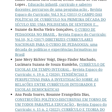
Lopes ,
Educação infantil, currículo e saberes
docentes: percursos de uma pesquisa-ação
,
Revista
Espaço do Currículo: Vol.3 N.2 (2011) O CAMPO DAS
POLÍTICAS DE CURRÍCULO NA PRIMEIRA DÉCADA DO
SÉCULO XXI: UMA POLISSEMIA DE SENTIDOS E...
Suzane da Rocha Vieira Gonçalves,
O CURSO DE
PEDAGOGIA NO BRASIL
,
Revista Espaço do Currículo:
Vol.10, N.2 (2017) DIRETRIZES CURRICULARES
NACIONAIS PARA O CURSO DE PEDAGOGIA: uma
década de políticas e experiências formativas no
Brasil
Jane Mery Richter Voigt, Diego Finder Machado,
Lucimara Suzana de Souza Kumlehn,
CURRÍCULO DE
ESCOLAS EM TEMPO INTEGRAL
,
Revista Espaço do
Currículo: v. 19 n. 2 (2026): TENDÊNCIAS E
PERSPECTIVAS PARA A INVESTIGAÇÃO SOBRE AS
RELAÇÕES ENTRE CURRÍCULOS INTEGRADOS E
ESCOLAS DEMOCRÁTICAS
Ana Paula Soares, Rosanne Evangelista Dias,
CONSTRUÇÕES POLÍTICO-DISCURSIVAS EM TORNO DE
UM TODOS PARA/PELA EDUCAÇÃO
,
Revista Espaço do
Currículo: v. 15 n. 2 (2022): CURRÍCULO E TEORIA DO