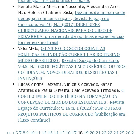
tecnologias nos cotidianos escolares
Renata Maria Moschen Nascente, Alessandra Arce
Hai, Heloísa Chalmers Sisla,
Dez anos de um curso de
pedagogia em construção
,
Revista Espaço do
Currículo: Vol.10, N.2 (2017) DIRETRIZES
CURRICULARES NACIONAIS PARA O CURSO DE
PEDAGOGIA: uma década de políticas e experiências
formativas no Brasil
Valci Melo,
O ENSINO DE SOCIOLOGIA E AS
POLÍTICAS DE INDUÇÃO CURRICULAR DO ENSINO
MÉDIO BRASILEIRO
,
Revista Espaço do Currículo:
Vol.9, N.3 (2016) POLÍTICAS EM CURRÍCULO: OUTROS
COTIDIANOS, NOVOS DESAFIOS, RESISTÊNCIAS E
INVENÇÕES
Lucas André Teixeira, Vinicius Azevedo, Sarah
Arantes de Paula Oliveira, Caio Azevedo Trindade,
O
CONHECIMENTO CIENTÍFICO NA FORMAÇÃO DA
CONCEPÇÃO DE MUNDO DOS ESTUDANTES
,
Revista
Espaço do Currículo: v. 16 n. 1 (2023): POR OUTROS
PROJETOS POLÍTICOS DE CURRÍCULO [Publicação em
Fluxo Contínuo]
<<
<
6
7
8
9
10
11
12
13
14
15
16
17
18
19
20
21
22
23
24
25
26
2