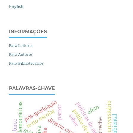
English
INFORMAÇÕES
Para Leitores
Para Autores
Para Bibliotecários
PALAVRAS-CHAVE
pós-graduação
espaço universitário
políticas de avaliação
escolas democráticas
afeto
parfor
texto escolar
prática de ensino
saber
diretriz curricular
creche