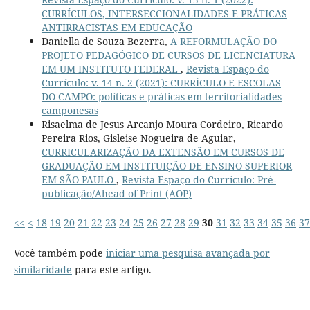
CURRÍCULOS, INTERSECCIONALIDADES E PRÁTICAS
ANTIRRACISTAS EM EDUCAÇÃO
Daniella de Souza Bezerra,
A REFORMULAÇÃO DO
PROJETO PEDAGÓGICO DE CURSOS DE LICENCIATURA
EM UM INSTITUTO FEDERAL
,
Revista Espaço do
Currículo: v. 14 n. 2 (2021): CURRÍCULO E ESCOLAS
DO CAMPO: políticas e práticas em territorialidades
camponesas
Risaelma de Jesus Arcanjo Moura Cordeiro, Ricardo
Pereira Rios, Gisleise Nogueira de Aguiar,
CURRICULARIZAÇÃO DA EXTENSÃO EM CURSOS DE
GRADUAÇÃO EM INSTITUIÇÃO DE ENSINO SUPERIOR
EM SÃO PAULO
,
Revista Espaço do Currículo: Pré-
publicação/Ahead of Print (AOP)
<<
<
18
19
20
21
22
23
24
25
26
27
28
29
30
31
32
33
34
35
36
37
Você também pode
iniciar uma pesquisa avançada por
similaridade
para este artigo.