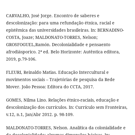
CARVALHO, José Jorge. Encontro de saberes e
descolonização: para uma refundação étnica, racial e
epistêmica das universidades brasileiras. In: BERNADINO-
COSTA, Joaze; MALDONATO-TORRES, Nelson;
GROSFOGUEL,Ramón. Decolonialidade e pensaento
afrodiásporico. 2ª ed. Belo Horizonte: Autêntica editora,
2019, p.79-106.
FLEURI, Reinaldo Matias. Educação Intercultural e
movimentos sociais – Trajetórias de pesquisa da Rede
Mover. João Pessoa: Editora do CCTA, 2017.
GOMES, Nilma Lino. Relações étnico-raciais, educação e
descolonização dos currículos. In: Currículo sem Fronteiras,
v.12, n.1, Jan/Abr 2012. p. 98-109.
MALDONATO-TORRES, Nelson. Analítica da colonialidade e
da decolonialidade: algumas dimensões básicas. In: