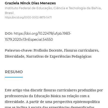
Graziela Ninck Dias Menezes
Instituto Federal de Educação, Ciência e Tecnologia da Bahia,
Brasil.
https://orcid.org/0000-0002-8879-5471
DOI:
https://doi.org/10.22478/ufpb.1983-
1579.2020v13nEspecial.54550
Profissão Docente, Fissuras curriculares,
Palavras-chave:
Diversidade, Narrativas de Experiências Pedagógicas
RESUMO
Este artigo visa discutir fissuras curriculares produzidas por
professores/as da Educação Básica na relação com a
diversidade. A partir de uma perspectiva epistemopolítica
que se inclina à escuta das experiências desperdiçadas