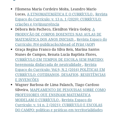
Filomena Maria Cordeiro Moita, Leandro Mario
Lucas,
A ETNOMATEMÁTICA E O CURRÍCULO
,
Revista
Espaço do Currículo: v. 13 n. 1 (2020): CURRÍCULO:
criações e (re)insurgência
Débora Reis Pacheco, Elenilton Vieira Godoy,
A
PRODUÇÃO DE CORPOS DOSENTES NAS AULAS DE
MATEMÁTICA DOS ANOS INICIAIS
,
Revista Espaço do
Currículo: Pré-publicação/Ahead of Print (AOP)
Graça Regina Franco da Silva Reis, Marina Santos
Nunes de Campos, Renata Lucia Baptista Flores,
CURRÍCULO EM TEMPOS DE ESCOLA SEM PARTIDO:
hegemonia disfarçada de neutralidade
,
Revista
Espaço do Currículo: Vol.9, N.2 (2016) POLÍTICAS EM
CURRÍCULO: COTIDIANOS, DESAFIOS, RESISTÊNCIAS
E INVENÇÕES
Wagner Barbosa de Lima Palanch, Tiago Cardoso
Silveira,
MAPEAMENTO DE PESQUISAS SOBRE COMO
PROFESSORES QUE ENSINAM MATEMÁTICA
MODELAM O CURRÍCULO
,
Revista Espaço do
Currículo: v. 14 n. 2 (2021): CURRÍCULO E ESCOLAS
DO CAMPO: políticas e práticas em territorialidades