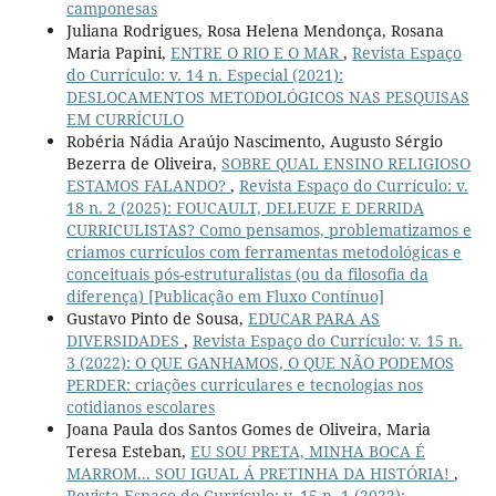
camponesas
Juliana Rodrigues, Rosa Helena Mendonça, Rosana
Maria Papini,
ENTRE O RIO E O MAR
,
Revista Espaço
do Currículo: v. 14 n. Especial (2021):
DESLOCAMENTOS METODOLÓGICOS NAS PESQUISAS
EM CURRÍCULO
Robéria Nádia Araújo Nascimento, Augusto Sérgio
Bezerra de Oliveira,
SOBRE QUAL ENSINO RELIGIOSO
ESTAMOS FALANDO?
,
Revista Espaço do Currículo: v.
18 n. 2 (2025): FOUCAULT, DELEUZE E DERRIDA
CURRICULISTAS? Como pensamos, problematizamos e
criamos currículos com ferramentas metodológicas e
conceituais pós-estruturalistas (ou da filosofia da
diferença) [Publicação em Fluxo Contínuo]
Gustavo Pinto de Sousa,
EDUCAR PARA AS
DIVERSIDADES
,
Revista Espaço do Currículo: v. 15 n.
3 (2022): O QUE GANHAMOS, O QUE NÃO PODEMOS
PERDER: criações curriculares e tecnologias nos
cotidianos escolares
Joana Paula dos Santos Gomes de Oliveira, Maria
Teresa Esteban,
EU SOU PRETA, MINHA BOCA É
MARROM... SOU IGUAL Á PRETINHA DA HISTÓRIA!
,
Revista Espaço do Currículo: v. 15 n. 1 (2022):