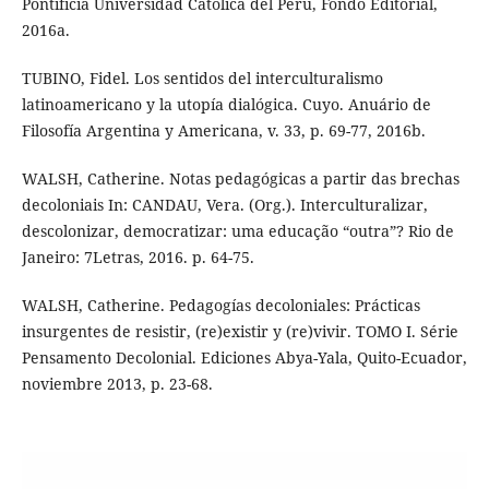
Pontificia Universidad Católica del Perú, Fondo Editorial,
2016a.
TUBINO, Fidel. Los sentidos del interculturalismo
latinoamericano y la utopía dialógica. Cuyo. Anuário de
Filosofía Argentina y Americana, v. 33, p. 69-77, 2016b.
WALSH, Catherine. Notas pedagógicas a partir das brechas
decoloniais In: CANDAU, Vera. (Org.). Interculturalizar,
descolonizar, democratizar: uma educação “outra”? Rio de
Janeiro: 7Letras, 2016. p. 64-75.
WALSH, Catherine. Pedagogías decoloniales: Prácticas
insurgentes de resistir, (re)existir y (re)vivir. TOMO I. Série
Pensamento Decolonial. Ediciones Abya-Yala, Quito-Ecuador,
noviembre 2013, p. 23-68.