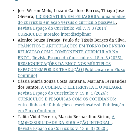
Jose Wilson Melo, Luzani Cardoso Barros, Thiago Jose
Oliveira,
LICENCIATURA EM PEDAGOGIA: uma análise
do currículo em ação versus o currículo possível.
,
Revista Espaço do Currículo: Vol.7, N.3 (2014)
CURRÍCULO: mosaico interdisciplinar
Alenice Souza França, Paulo de Tássio Borges da Silva,
TRÂNSITOS E ARTICULAÇÕES EM TORNO DO ENSINO
RELIGIOSO COMO COMPONENTE CURRICULAR NA
BNCC
,
Revista Espaço do Currículo: v. 18 n. 3 (2025):
RESSIGNIFICAÇÕES DA BNCC NOS MÚLTIPLOS
ESPAÇO-TEMPOS DE TRADUÇÃO [Publicação em Fluxo
Contínuo]
Cássia Maria Souza Costa Santana, Mariana Fernandes
dos Santos,
A COLINA, O ELETRICISTA E O MILAGRE
,
Revista Espaço do Currículo: v. 19 n. 1 (2026):
CURRÍCULOS E PESQUISAS COM OS COTIDIANOS:
entre linhas de fabulações e escritas-de-si [Publicação
em Fluxo Contínuo]
Talita Vidal Pereira, Marcio Bernardino Sirino,
A
(IM)POSSIBILIDADE DA EDUCAÇÃO INTEGRAL
,
Revista Espaço do Currículo: v. 13 n. 3 (2020):