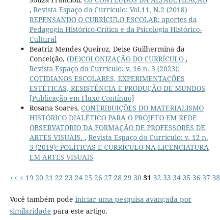
,
Revista Espaço do Currículo: Vol.11, N.2 (2018)
REPENSANDO O CURRÍCULO ESCOLAR: aportes da
Pedagogia Histórico-Crítica e da Psicologia Histórico-
Cultural
Beatriz Mendes Queiroz, Deise Guilhermina da
Conceição,
(DE)COLONIZAÇÃO DO CURRÍCULO
,
Revista Espaço do Currículo: v. 16 n. 3 (2023):
COTIDIANOS ESCOLARES, EXPERIMENTAÇÕES
ESTÉTICAS, RESISTÊNCIA E PRODUÇÃO DE MUNDOS
[Publicação em Fluxo Contínuo]
Rosana Soares,
CONTRIBUIÇÕES DO MATERIALISMO
HISTÓRICO DIALÉTICO PARA O PROJETO EM REDE
OBSERVATÓRIO DA FORMAÇÃO DE PROFESSORES DE
ARTES VISUAIS.
,
Revista Espaço do Currículo: v. 12 n.
3 (2019): POLÍTICAS E CURRÍCULO NA LICENCIATURA
EM ARTES VISUAIS
<<
<
19
20
21
22
23
24
25
26
27
28
29
30
31
32
33
34
35
36
37
38
Você também pode
iniciar uma pesquisa avançada por
similaridade
para este artigo.