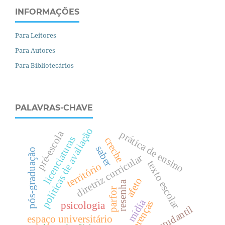
INFORMAÇÕES
Para Leitores
Para Autores
Para Bibliotecários
PALAVRAS-CHAVE
políticas de avaliação
pré-escola
prática de ensino
licenciaturas
creche
saber
pós-graduação
diretriz curricular
texto escolar
território
afeto
resenha
parfor
mídia
diferenças
psicologia
voz estudantil
espaço universitário