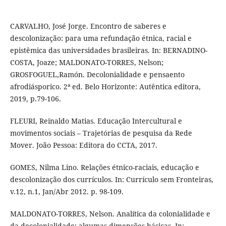
CARVALHO, José Jorge. Encontro de saberes e
descolonização: para uma refundação étnica, racial e
epistêmica das universidades brasileiras. In: BERNADINO-
COSTA, Joaze; MALDONATO-TORRES, Nelson;
GROSFOGUEL,Ramón. Decolonialidade e pensaento
afrodiásporico. 2ª ed. Belo Horizonte: Autêntica editora,
2019, p.79-106.
FLEURI, Reinaldo Matias. Educação Intercultural e
movimentos sociais – Trajetórias de pesquisa da Rede
Mover. João Pessoa: Editora do CCTA, 2017.
GOMES, Nilma Lino. Relações étnico-raciais, educação e
descolonização dos currículos. In: Currículo sem Fronteiras,
v.12, n.1, Jan/Abr 2012. p. 98-109.
MALDONATO-TORRES, Nelson. Analítica da colonialidade e
da decolonialidade: algumas dimensões básicas. In: