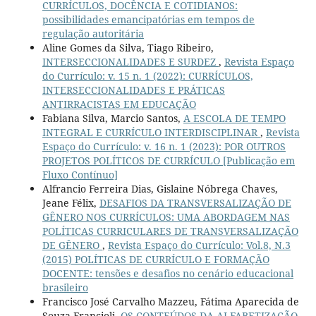
CURRÍCULOS, DOCÊNCIA E COTIDIANOS:
possibilidades emancipatórias em tempos de
regulação autoritária
Aline Gomes da Silva, Tiago Ribeiro,
INTERSECCIONALIDADES E SURDEZ
,
Revista Espaço
do Currículo: v. 15 n. 1 (2022): CURRÍCULOS,
INTERSECCIONALIDADES E PRÁTICAS
ANTIRRACISTAS EM EDUCAÇÃO
Fabiana Silva, Marcio Santos,
A ESCOLA DE TEMPO
INTEGRAL E CURRÍCULO INTERDISCIPLINAR
,
Revista
Espaço do Currículo: v. 16 n. 1 (2023): POR OUTROS
PROJETOS POLÍTICOS DE CURRÍCULO [Publicação em
Fluxo Contínuo]
Alfrancio Ferreira Dias, Gislaine Nóbrega Chaves,
Jeane Félix,
DESAFIOS DA TRANSVERSALIZAÇÃO DE
GÊNERO NOS CURRÍCULOS: UMA ABORDAGEM NAS
POLÍTICAS CURRICULARES DE TRANSVERSALIZAÇÃO
DE GÊNERO
,
Revista Espaço do Currículo: Vol.8, N.3
(2015) POLÍTICAS DE CURRÍCULO E FORMAÇÃO
DOCENTE: tensões e desafios no cenário educacional
brasileiro
Francisco José Carvalho Mazzeu, Fátima Aparecida de
Souza Francioli,
OS CONTEÚDOS DA ALFABETIZAÇÃO