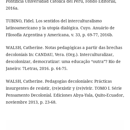
Pontificia Universidad Católica del Perú, Fondo Editorial,
2016a.
TUBINO, Fidel. Los sentidos del interculturalismo
latinoamericano y la utopía dialógica. Cuyo. Anuário de
Filosofía Argentina y Americana, v. 33, p. 69-77, 2016b.
WALSH, Catherine. Notas pedagógicas a partir das brechas
decoloniais In: CANDAU, Vera. (Org.). Interculturalizar,
descolonizar, democratizar: uma educação “outra”? Rio de
Janeiro: 7Letras, 2016. p. 64-75.
WALSH, Catherine. Pedagogías decoloniales: Prácticas
insurgentes de resistir, (re)existir y (re)vivir. TOMO I. Série
Pensamento Decolonial. Ediciones Abya-Yala, Quito-Ecuador,
noviembre 2013, p. 23-68.