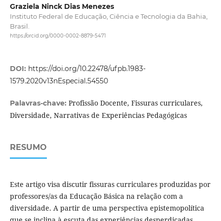
Graziela Ninck Dias Menezes
Instituto Federal de Educação, Ciência e Tecnologia da Bahia,
Brasil.
https://orcid.org/0000-0002-8879-5471
DOI:
https://doi.org/10.22478/ufpb.1983-
1579.2020v13nEspecial.54550
Profissão Docente, Fissuras curriculares,
Palavras-chave:
Diversidade, Narrativas de Experiências Pedagógicas
RESUMO
Este artigo visa discutir fissuras curriculares produzidas por
professores/as da Educação Básica na relação com a
diversidade. A partir de uma perspectiva epistemopolítica
que se inclina à escuta das experiências desperdiçadas