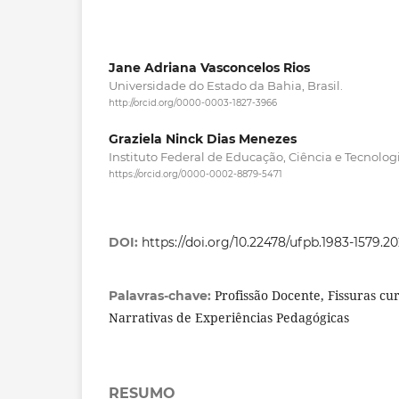
Jane Adriana Vasconcelos Rios
Universidade do Estado da Bahia, Brasil.
http://orcid.org/0000-0003-1827-3966
Graziela Ninck Dias Menezes
Instituto Federal de Educação, Ciência e Tecnologi
https://orcid.org/0000-0002-8879-5471
DOI:
https://doi.org/10.22478/ufpb.1983-1579.2
Profissão Docente, Fissuras cu
Palavras-chave:
Narrativas de Experiências Pedagógicas
RESUMO