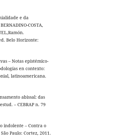
ialidade e da
In: BERNADINO-COSTA,
UEL,Ramón.
ed. Belo Horizonte:
vas – Notas epistémico-
odologías en contexto:
nial, latinoamericana.
nsamento abissal: das
 estud. – CEBRAP n. 79
o indolente – Contra o
. São Paulo: Cortez, 2011.