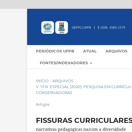
PERIÓDICOS UFPB
ATUAL
ARQUIVOS
FONTES/INDEXADORES
INÍCIO
/
ARQUIVOS
/
V. 13 N. ESPECIAL (2020): PESQUISA EM CURR
CONSERVADORAS
/
Artigos
FISSURAS CURRICULARE
narrativas pedagógicas na/com a diversidade