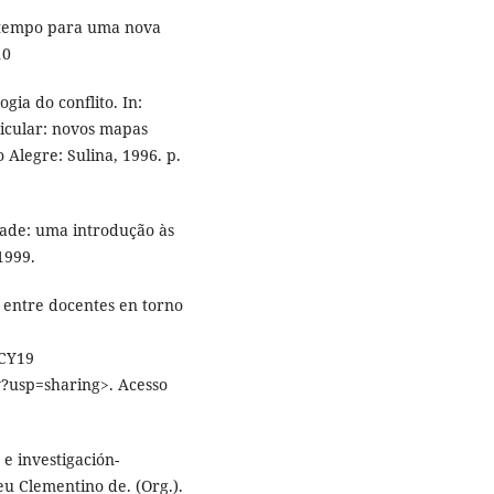
 tempo para uma nova
10
ia do conflito. In:
ricular: novos mapas
 Alegre: Sulina, 1996. p.
ade: uma introdução às
1999.
 entre docentes en torno
CY19
usp=sharing>. Acesso
e investigación-
u Clementino de. (Org.).