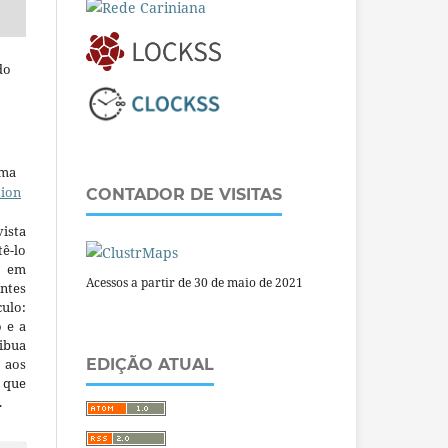
do
uma
tion
CONTADOR DE VISITAS
ista
ê-lo
m em
Acessos a partir de 30 de maio de 2021
ntes
culo:
o e a
ibua
 aos
EDIÇÃO ATUAL
a que
.