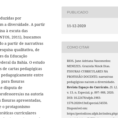
PUBLICADO
roduzidas por
m a diversidade. A partir
11-12-2020
ina à escuta das
ANTOS, 2011), buscamos
do a partir de narrativas
COMO CITAR
squisa qualitativa, de
es da Educação
RIOS, Jane Adriana Vasconcelos;
Federal da Bahia. O estudo
MENEZES, Graziela Ninck Dias.
as de cartas pedagógicas
FISSURAS CURRICULARES NA
das pedagogicamente entre
PROFISSÃO DOCENTE: narrativas
 para fissuras
pedagógicas na/com a diversidade.
e disputa de
Revista Espaço do Currículo
,
[S. l.]
,
v. 13, n. Especial, p. 897–908, 2020.
professores/as na autoria
DOI: 10.22478/ufpb.1983-
 fissuras apresentadas,
1579.2020v13nEspecial.54550.
 e o protagonismo
Disponível em:
ráticas curriculares
https://periodicos.ufpb.br/index.php/