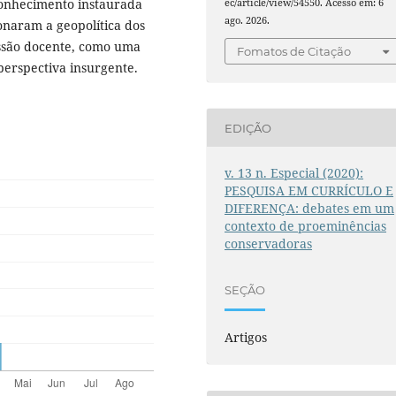
 conhecimento instaurada
ec/article/view/54550. Acesso em: 6
ago. 2026.
onaram a geopolítica dos
issão docente, como uma
Fomatos de Citação
perspectiva insurgente.
EDIÇÃO
v. 13 n. Especial (2020):
PESQUISA EM CURRÍCULO E
DIFERENÇA: debates em um
contexto de proeminências
conservadoras
SEÇÃO
Artigos