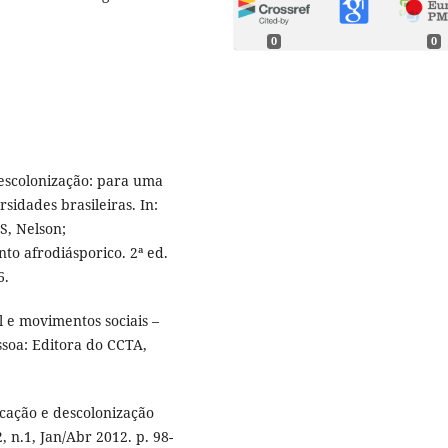
0
0
escolonização: para uma
sidades brasileiras. In:
, Nelson;
o afrodiásporico. 2ª ed.
6.
 e movimentos sociais –
ssoa: Editora do CCTA,
ucação e descolonização
, n.1, Jan/Abr 2012. p. 98-