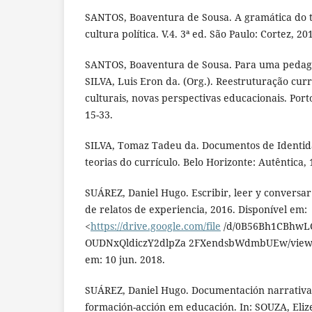
SANTOS, Boaventura de Sousa. A gramática do
cultura política. V.4. 3ª ed. São Paulo: Cortez, 20
SANTOS, Boaventura de Sousa. Para uma pedagog
SILVA, Luis Eron da. (Org.). Reestruturação cur
culturais, novas perspectivas educacionais. Porto
15-33.
SILVA, Tomaz Tadeu da. Documentos de Identid
teorias do currículo. Belo Horizonte: Autêntica, 
SUÁREZ, Daniel Hugo. Escribir, leer y conversar
de relatos de experiencia, 2016. Disponível em:
<
https://drive.google.com/file
/d/0B56Bh1CBhwL
OUDNxQldiczY2dlpZa 2FXendsbWdmbUEw/view?
em: 10 jun. 2018.
SUÁREZ, Daniel Hugo. Documentación narrativa 
formación-acción em educación. In: SOUZA, Elize