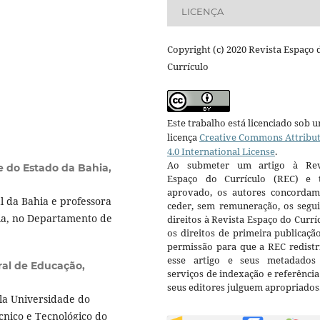
LICENÇA
Copyright (c) 2020 Revista Espaço 
Currículo
Este trabalho está licenciado sob 
licença
Creative Commons Attribu
4.0 International License
.
Ao submeter um artigo à Rev
e do Estado da Bahia,
Espaço do Currículo (REC) e t
aprovado, os autores concorda
 da Bahia e professora
ceder, sem remuneração, os segui
hia, no Departamento de
direitos à Revista Espaço do Currí
os direitos de primeira publicaçã
permissão para que a REC redistr
esse artigo e seus metadados
ral de Educação,
serviços de indexação e referênci
seus editores julguem apropriados
a Universidade do
cnico e Tecnológico do